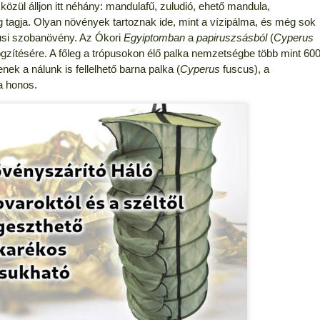
özül álljon itt néhány: mandulafű, zuludió, ehető mandula,
 tagja. Olyan növények tartoznak ide, mint a vízipálma, és még sok
pusi szobanövény. Az Ókori
Egyiptomban
a
papiruszsásból
(
Cyperus
ögzítésére. A főleg a trópusokon élő palka nemzetségbe több mint 60
enek a nálunk is fellelhető barna palka (
Cyperus
fuscus), a
a honos.