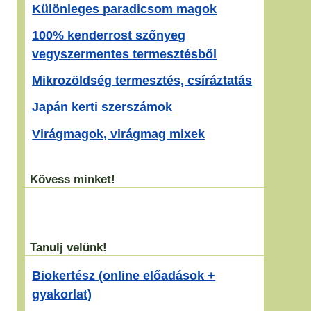
Különleges paradicsom magok
100% kenderrost szőnyeg
vegyszermentes termesztésből
Mikrozöldség termesztés, csíráztatás
Japán kerti szerszámok
Virágmagok, virágmag mixek
Kövess minket!
Tanulj velünk!
Biokertész (online előadások +
gyakorlat)