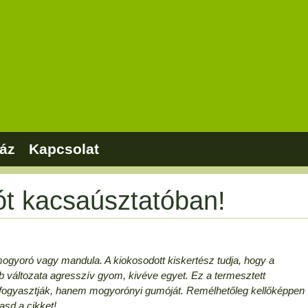
áz
Kapcsolat
ót kacsaúsztatóban!
gyoró vagy mandula. A kiokosodott kiskertész tudja, hogy a
bb változata agresszív gyom, kivéve egyet. Ez a termesztett
fogyasztják, hanem mogyorónyi gumóját. Remélhetőleg kellőképpen
asd a cikket!