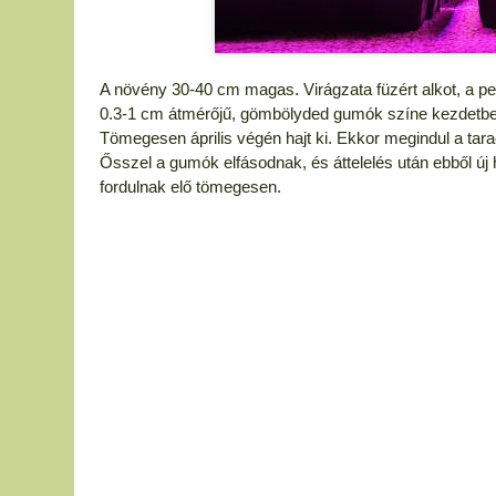
A növény 30-40 cm magas. Virágzata füzért alkot, a p
0.3-1 cm átmérőjű, gömbölyded gumók színe kezdetb
Tömegesen április végén hajt ki. Ekkor megindul a t
Ősszel a gumók elfásodnak, és áttelelés után ebből új 
fordulnak elő tömegesen.