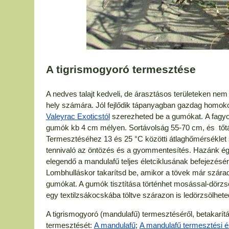
A tigrismogyoró termesztése
A nedves talajt kedveli, de árasztásos területeken nem
hely számára. Jól fejlődik tápanyagban gazdag homokos-
Valeyrac Exoticstól
szerezheted be a gumókat. A fagyok
gumók kb 4 cm mélyen. Sortávolság 55-70 cm, és tőtá
Termesztéséhez 13 és 25 °C közötti átlaghőmérséklet
tennivaló az öntözés és a gyommentesítés. Hazánk égh
elegendő a mandulafű teljes életciklusának befejezésé
Lombhulláskor takarítsd be, amikor a tövek már szára
gumókat. A gumók tisztítása történhet mosással-dörzsö
egy textilzsákocskába töltve szárazon is ledörzsölheted
A tigrismogyoró (mandulafű) termesztéséről, betakarítás
termesztését:
A mandulafű
;
A mandulafű termesztési 