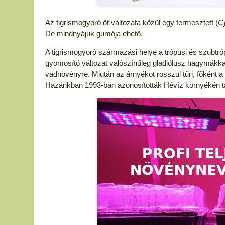
Az tigrismogyoró öt változata közül egy termesztett (
Cy
De mindnyájuk gumója ehető.
A tigrismogyoró származási helye a trópusi és szubtrópu
gyomosító változat valószínűleg gladiólusz hagymákkal 
vadnövényre. Miután az árnyékot rosszul tűri, főként
Hazánkban 1993-ban azonosították Hévíz környékén ta