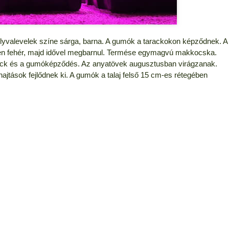
elyvalevelek színe sárga, barna. A gumók a tarackokon képződnek. A
en fehér, majd idővel megbarnul. Termése egymagvú makkocska.
arack és a gumóképződés. Az anyatövek augusztusban virágzanak.
hajtások fejlődnek ki. A gumók a talaj felső 15 cm-es rétegében