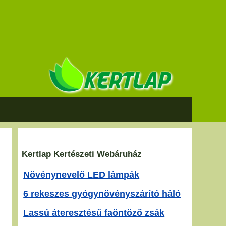
Kertlap Kertészeti Webáruház
Növénynevelő LED lámpák
6 rekeszes gyógynövényszárító háló
Lassú áteresztésű faöntöző zsák