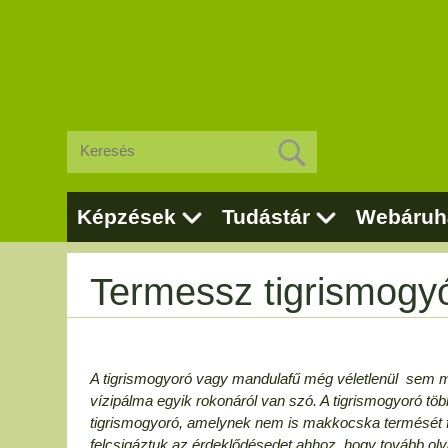
Képzések
Tudástár
Webáruh
Termessz tigrismogy
A tigrismogyoró vagy mandulafű még véletlenül sem mo
vízipálma egyik rokonáról van szó. A tigrismogyoró tö
tigrismogyoró, amelynek nem is makkocska termését 
felcsigáztuk az érdeklődésedet ahhoz, hogy tovább olv