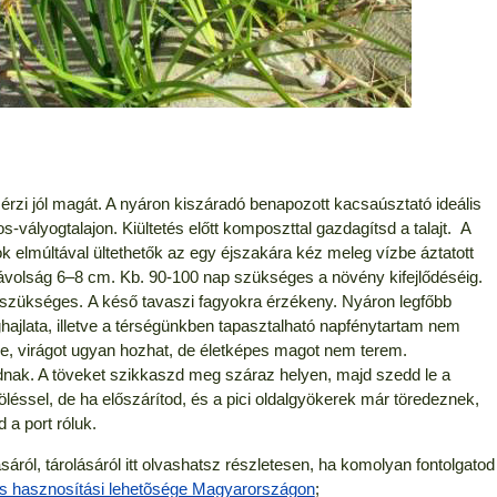
 érzi jól magát. A nyáron kiszáradó benapozott kacsaúsztató ideális
vályogtalajon. Kiültetés előtt komposzttal gazdagítsd a talajt. A
 elmúltával ültethetők az egy éjszakára kéz meleg vízbe áztatott
volság 6–8 cm. Kb. 90-100 nap szükséges a növény kifejlődéséig.
 szükséges. A késő tavaszi fagyokra érzékeny. Nyáron legfőbb
ajlata, illetve a térségünkben tapasztalható napfénytartam nem
re, virágot ugyan hozhat, de életképes magot nem terem.
dnak. A töveket szikkaszd meg száraz helyen, majd szedd le a
léssel, de ha előszárítod, és a pici oldalgyökerek már töredeznek,
 a port róluk.
áról, tárolásáról itt olvashatsz részletesen, ha komolyan fontolgatod
és hasznosítási lehetõsége Magyarországon
;