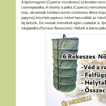
A tigrismogyoró (
Cyperus esculentus)
számtalan neve k
csemegepalka. A növény a palka (
Cyperus
) nemzetség
más, akvaristák körében ismert vízinövény illetve tró
papyrus) készített
papirusz
íveket használták az írásr
faj tartozik. De vannak mérsékelt égövi családok is, ily
sárgapalka
(Pycreus flavescens)
. Nálunk a barna palk