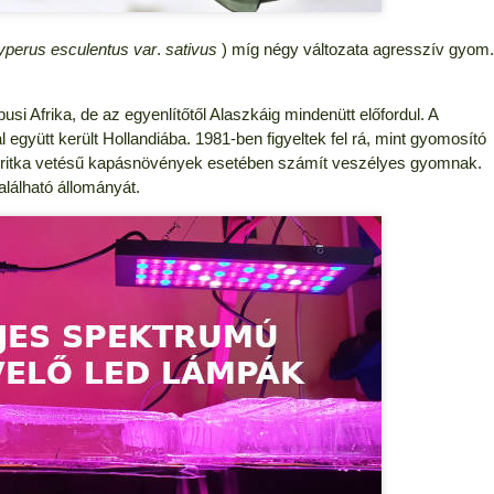
perus esculentus var
.
sativus
) míg négy változata agresszív gyom.
si Afrika, de az egyenlítőtől Alaszkáig mindenütt előfordul. A
együtt került Hollandiába. 1981-ben figyeltek fel rá, mint gyomosító
 a ritka vetésű kapásnövények esetében számít veszélyes gyomnak.
lálható állományát.