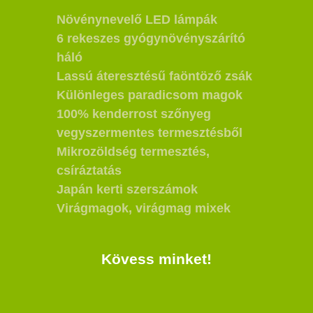
Növénynevelő LED lámpák
6 rekeszes gyógynövényszárító
háló
Lassú áteresztésű faöntöző zsák
Különleges paradicsom magok
100% kenderrost szőnyeg
vegyszermentes termesztésből
Mikrozöldség termesztés,
csíráztatás
Japán kerti szerszámok
Virágmagok, virágmag mixek
Kövess minket!