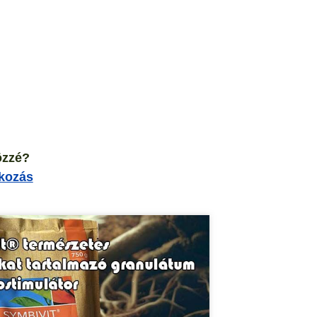
özzé?
tkozás