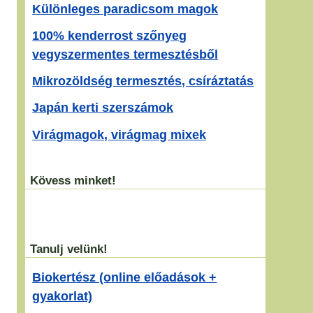
Különleges paradicsom magok
100% kenderrost szőnyeg
vegyszermentes termesztésből
Mikrozöldség termesztés, csíráztatás
Japán kerti szerszámok
Virágmagok, virágmag mixek
Kövess minket!
Tanulj velünk!
Biokertész (online előadások +
gyakorlat)