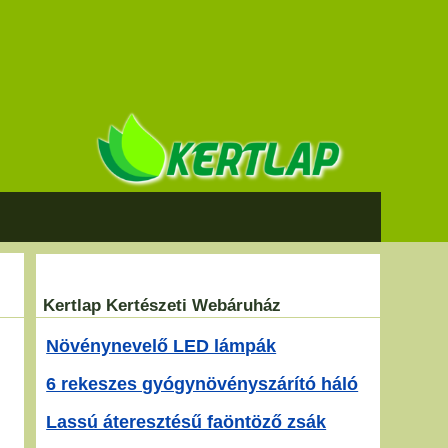
Kertlap Kertészeti Webáruház
Növénynevelő LED lámpák
s
6 rekeszes gyógynövényszárító háló
Lassú áteresztésű faöntöző zsák