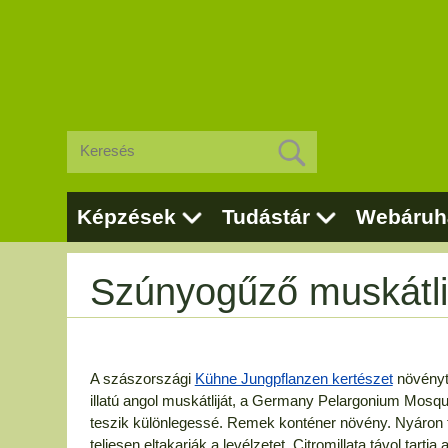
Képzések
Tudástár
Webáruh
Szúnyogűző muskátli
A szászországi
Kühne Jungpflanzen kertészet
növényt
illatú angol muskátliját, a Germany Pelargonium Mosquit
teszik különlegessé. Remek konténer növény. Nyáron 
teljesen eltakarják a levélzetet. Citromillata távol tar