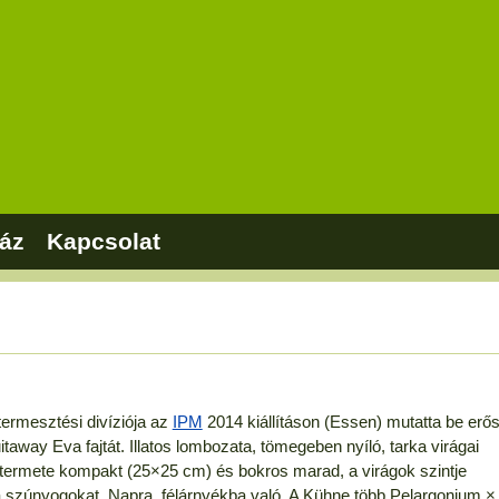
áz
Kapcsolat
ermesztési divíziója az
IPM
2014 kiállításon (Essen) mutatta be erő
away Eva fajtát. Illatos lombozata, tömegeben nyíló, tarka virágai
termete kompakt (25×25 cm) és bokros marad, a virágok szintje
tja a szúnyogokat. Napra, félárnyékba való. A Kühne több Pelargonium ×