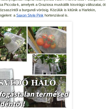
osa Piccola-k, amelyek a Graziosa muskátlik kisvirágú változatai, öt
saszíntől a burgundi vörösig. Közülük is kitűnik a Harlekin,
egjelent a
Saxon Style Pink
hortenziával is.