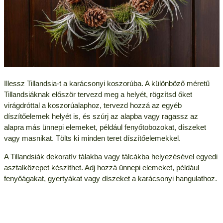
Illessz Tillandsia-t a karácsonyi koszorúba. A különböző méretű
Tillandsiáknak először tervezd meg a helyét, rögzítsd őket
virágdróttal a koszorúalaphoz, tervezd hozzá az egyéb
díszítőelemek helyét is, és szúrj az alapba vagy ragassz az
alapra más ünnepi elemeket, például fenyőtobozokat, díszeket
vagy masnikat. Tölts ki minden teret díszítőelemekkel.
A Tillandsiák dekoratív tálakba vagy tálcákba helyezésével egyedi
asztalközepet készíthet. Adj hozzá ünnepi elemeket, például
fenyőágakat, gyertyákat vagy díszeket a karácsonyi hangulathoz.