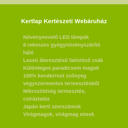
Kertlap Kertészeti Webáruház
Növénynevelő LED lámpák
6 rekeszes gyógynövényszárító
háló
Lassú áteresztésű faöntöző zsák
Különleges paradicsom magok
100% kenderrost szőnyeg
vegyszermentes termesztésből
Mikrozöldség termesztés,
csíráztatás
Japán kerti szerszámok
Virágmagok, virágmag mixek