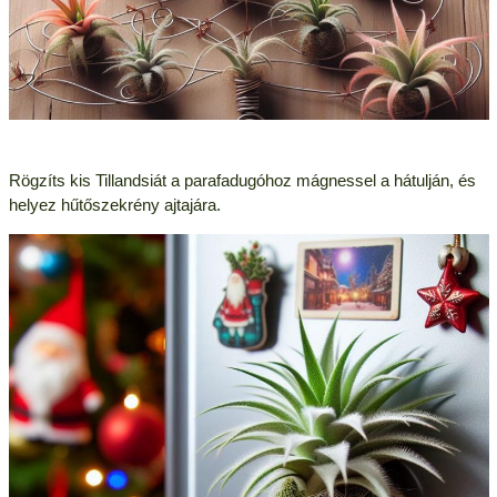
Rögzíts kis Tillandsiát a parafadugóhoz mágnessel a hátulján, és
helyez hűtőszekrény ajtajára.