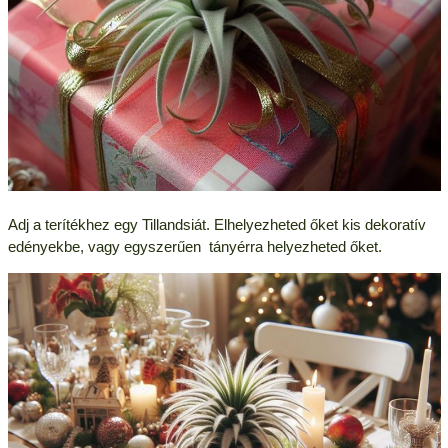
Adj a terítékhez egy Tillandsiát. Elhelyezheted őket kis dekoratív
edényekbe, vagy egyszerűen tányérra helyezheted őket.