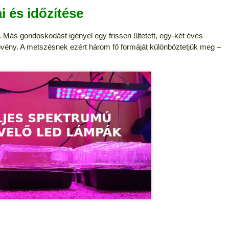
 és időzítése
Más gondoskodást igényel egy frissen ültetett, egy-két éves
övény. A metszésnek ezért három fő formáját különböztetjük meg –