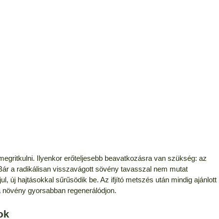
gritkulni. Ilyenkor erőteljesebb beavatkozásra van szükség: az
 Bár a radikálisan visszavágott sövény tavasszal nem mutat
l, új hajtásokkal sűrűsödik be. Az ifjító metszés után mindig ajánlott
a növény gyorsabban regenerálódjon.
ok