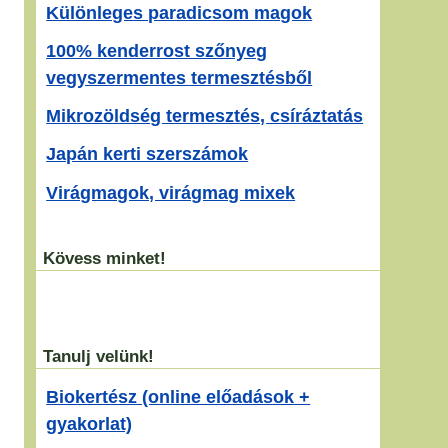
Különleges paradicsom magok
100% kenderrost szőnyeg
vegyszermentes termesztésből
Mikrozöldség termesztés, csíráztatás
Japán kerti szerszámok
Virágmagok, virágmag mixek
Kövess minket!
Tanulj velünk!
Biokertész (online előadások +
gyakorlat)