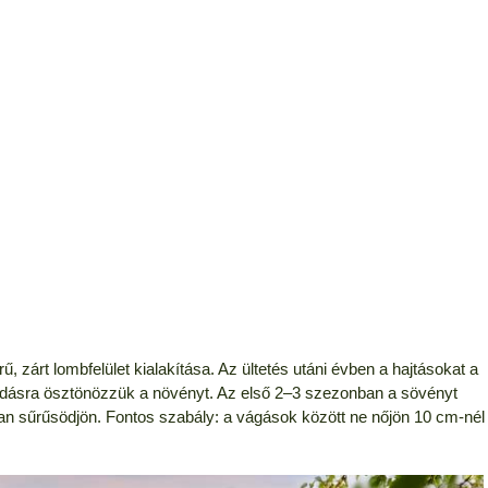
ű, zárt lombfelület kialakítása. Az ültetés utáni évben a hajtásokat a
azódásra ösztönözzük a növényt. Az első 2–3 szezonban a sövényt
an sűrűsödjön. Fontos szabály: a vágások között ne nőjön 10 cm-nél