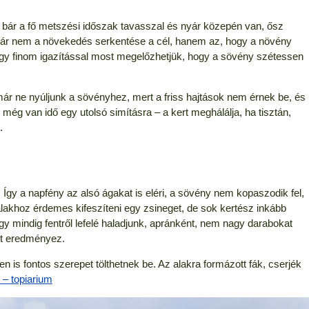
 bár a fő metszési időszak tavasszal és nyár közepén van, ősz
 már nem a növekedés serkentése a cél, hanem az, hogy a növény
 Egy finom igazítással most megelőzhetjük, hogy a sövény szétessen
ár ne nyúljunk a sövényhez, mert a friss hajtások nem érnek be, és
g van idő egy utolsó simításra – a kert meghálálja, ha tisztán,
.
 Így a napfény az alsó ágakat is eléri, a sövény nem kopaszodik fel,
lakhoz érdemes kifeszíteni egy zsineget, de sok kertész inkább
hogy mindig fentről lefelé haladjunk, apránként, nem nagy darabokat
tet eredményez.
 is fontos szerepet tölthetnek be. Az alakra formázott fák, cserjék
k – topiarium