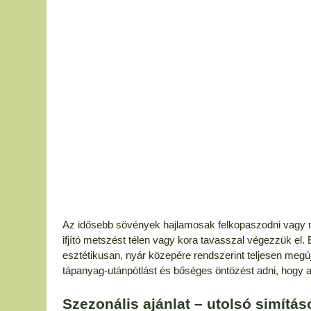
Az idősebb sövények hajlamosak felkopaszodni vagy me
ifjító metszést télen vagy kora tavasszal végezzük el.
esztétikusan, nyár közepére rendszerint teljesen megúju
tápanyag-utánpótlást és bőséges öntözést adni, hogy 
Szezonális ajánlat – utolsó simítás