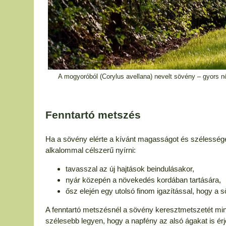
A mogyoróból (Corylus avellana) nevelt sövény – gyors 
Fenntartó metszés
Ha a sövény elérte a kívánt magasságot és szélessége
alkalommal célszerű nyírni:
tavasszal az új hajtások beindulásakor,
nyár közepén a növekedés kordában tartására,
ősz elején egy utolsó finom igazítással, hogy a s
A fenntartó metszésnél a sövény keresztmetszetét mind
szélesebb legyen, hogy a napfény az alsó ágakat is ér