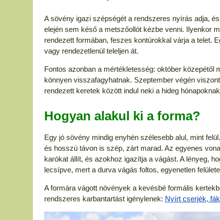
A sövény igazi szépségét a rendszeres nyírás adja, és
elején sem késő a metszőollót kézbe venni. Ilyenkor
rendezett formában, feszes kontúrokkal várja a telet.
vagy rendezetlenül teleljen át.
Fontos azonban a mértékletesség: október közepétől m
könnyen visszafagyhatnak. Szeptember végén viszont mé
rendezett keretek között indul neki a hideg hónapoknak
Hogyan alakul ki a forma?
Egy jó sövény mindig enyhén szélesebb alul, mint felül.
és hosszú távon is szép, zárt marad. Az egyenes vona
karókat állít, és azokhoz igazítja a vágást. A lényeg, 
lecsípve, mert a durva vágás foltos, egyenetlen felüle
A formára vágott növények a kevésbé formális kertekben
rendszeres karbantartást igénylenek:
Nyírt cserjék, fá