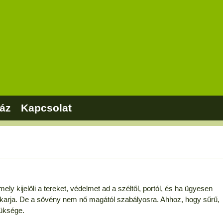
áz
Kapcsolat
ly kijelöli a tereket, védelmet ad a széltől, portól, és ha ügyesen
akarja. De a sövény nem nő magától szabályosra. Ahhoz, hogy sűrű,
züksége.