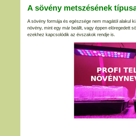
A sövény metszésének típusai
A sövény formája és egészsége nem magától alakul ki. 
növény, mint egy már beállt, vagy éppen elöregedett s
ezekhez kapcsolódik az évszakok rendje is.