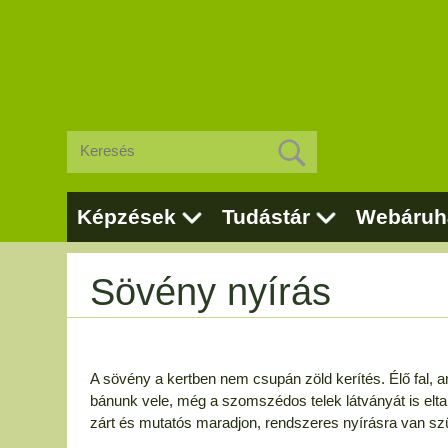
Képzések
Tudástár
Webáruh
Sövény nyírás
A sövény a kertben nem csupán zöld kerítés. Élő fal, ame
bánunk vele, még a szomszédos telek látványát is elt
zárt és mutatós maradjon, rendszeres nyírásra van s