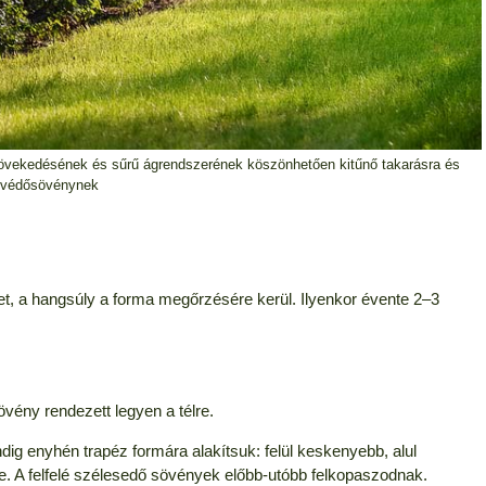
növekedésének és sűrű ágrendszerének köszönhetően kitűnő takarásra és
védősövénynek
t, a hangsúly a forma megőrzésére kerül. Ilyenkor évente 2–3
övény rendezett legyen a télre.
ig enyhén trapéz formára alakítsuk: felül keskenyebb, alul
je. A felfelé szélesedő sövények előbb-utóbb felkopaszodnak.