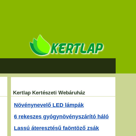
Kertlap Kertészeti Webáruház
Növénynevelő LED lámpák
6 rekeszes gyógynövényszárító háló
Lassú áteresztésű faöntöző zsák