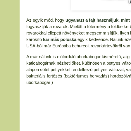
Az egyik mód, hogy
ugyanazt a fajt használjuk, min
fogyasztják a rovarok. Mielőtt a főtermény a földbe kerü
rovarokkal ellepett növényeket megsemmisítjük. Ilyen 
károsító
karimás poloska
egyik kedvence. Nálunk ezek
USA-ból már Európába behurcolt rovarkártevőkről van
A már nálunk is előforduló uborkabogár kisméretű, alig
katicabogárnak nézheti őket, különösen a pettyes változ
alapon sötét pettyekkel rendelkező pettyes változat, va
bakteriális fertőzés (baktériumos hervadás) hordozóivá v
uborkabogár )