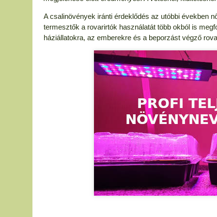
A csalinövények iránti érdeklődés az utóbbi években n
termesztők a rovarirtók használatát több okból is megf
háziállatokra, az emberekre és a beporzást végző rova