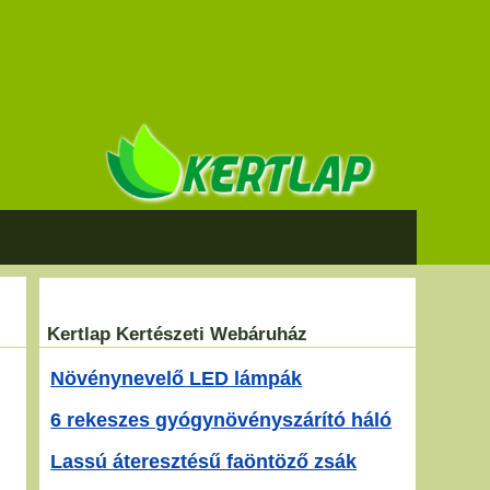
Kertlap Kertészeti Webáruház
Növénynevelő LED lámpák
6 rekeszes gyógynövényszárító háló
Lassú áteresztésű faöntöző zsák