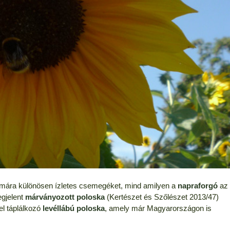
zámára különösen ízletes csemegéket, mind amilyen a
napraforgó
az
gjelent
márványozott poloska
(Kertészet és Szőlészet 2013/47)
el táplálkozó
levéllábú poloska
, amely már Magyarországon is