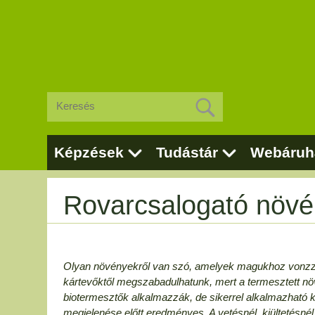
Képzések
Tudástár
Webáruh
Rovarcsalogató növ
Olyan növényekről van szó, amelyek magukhoz vonzzák
kártevőktől megszabadulhatunk, mert a termesztett nö
biotermesztők alkalmazzák, de sikerrel alkalmazható k
megjelenése előtt eredményes. A vetésnél, kiültetésnél 