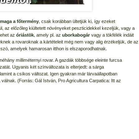
t maga a főtermény
, csak korábban ültetjük ki, így ezeket
l, az előzőleg kiültetett növényeket peszticidekkel kezeljük, vagy a
lehet az
óriástök
, amely pl. az
uborkabogár
vagy a tökfélék indáit
nek a rovaroknak a kártételeit még nem vagy alig érzékeljük, de az
 szó, amelyek hamarosan itthon is elszaporodhatnak.
 néhány milliméternyi rovar. A gazdák többsége eleinte furcsa
atát. Ugyanis két színváltozata is elterjedt: a sárga
lamint a csíkos változat. Igen gyakran már lárvaállapotban
álnak. (Forrás: Gál István, Pro Agricultura Carpatica: Itt az