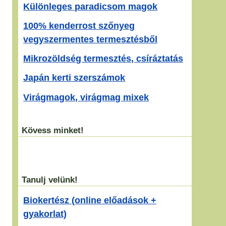
Különleges paradicsom magok
100% kenderrost szőnyeg
vegyszermentes termesztésből
Mikrozöldség termesztés, csíráztatás
Japán kerti szerszámok
Virágmagok, virágmag mixek
Kövess minket!
Tanulj velünk!
Biokertész (online előadások +
gyakorlat)