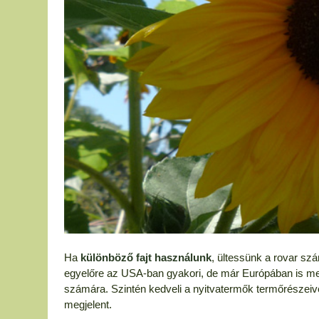
Ha
különböző fajt használunk
, ültessünk a rovar s
egyelőre az USA-ban gyakori, de már Európában is me
számára. Szintén kedveli a nyitvatermők termőrészeiv
megjelent.