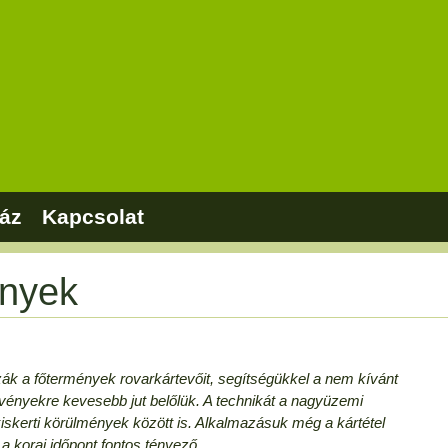
áz
Kapcsolat
ények
 a főtermények rovarkártevőit, segítségükkel a nem kívánt
vényekre kevesebb jut belőlük. A technikát a nagyüzemi
iskerti körülmények között is. Alkalmazásuk még a kártétel
a korai időpont fontos tényező.