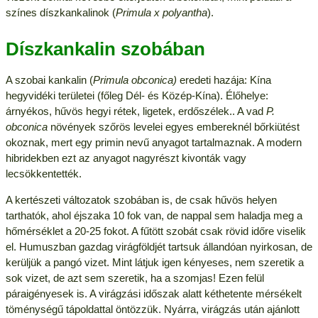
színes díszkankalinok (
Primula x polyantha
).
Díszkankalin szobában
A szobai kankalin (
Primula obconica)
eredeti hazája: Kína
hegyvidéki területei (főleg Dél- és Közép-Kína). Élőhelye:
árnyékos, hűvös hegyi rétek, ligetek, erdőszélek.. A vad
P.
obconica
növények szőrös levelei egyes embereknél bőrkiütést
okoznak, mert egy primin nevű anyagot tartalmaznak. A modern
hibridekben ezt az anyagot nagyrészt kivonták vagy
lecsökkentették.
A kertészeti változatok szobában is, de csak hűvös helyen
tarthatók, ahol éjszaka 10 fok van, de nappal sem haladja meg a
hőmérséklet a 20-25 fokot. A fűtött szobát csak rövid időre viselik
el. Humuszban gazdag virágföldjét tartsuk állandóan nyirkosan, de
kerüljük a pangó vizet. Mint látjuk igen kényeses, nem szeretik a
sok vizet, de azt sem szeretik, ha a szomjas! Ezen felül
páraigényesek is. A virágzási időszak alatt kéthetente mérsékelt
töménységű tápoldattal öntözzük. Nyárra, virágzás után ajánlott