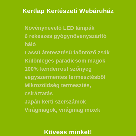
Kertlap Kertészeti Webáruház
Növénynevelő LED lámpák
6 rekeszes gyógynövényszárító
háló
Lassú áteresztésű faöntöző zsák
Különleges paradicsom magok
100% kenderrost szőnyeg
vegyszermentes termesztésből
Mikrozöldség termesztés,
csíráztatás
Japán kerti szerszámok
Virágmagok, virágmag mixek
Kövess minket!