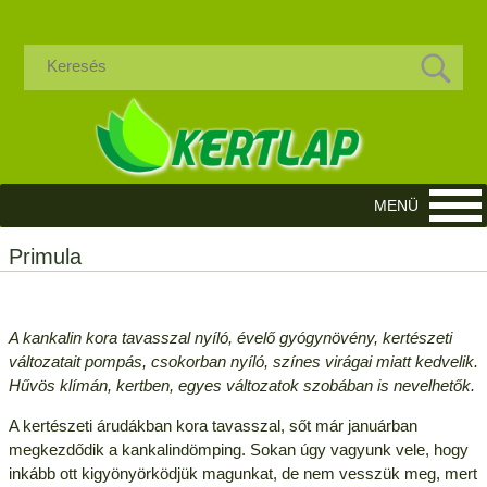
Primula
A kankalin kora tavasszal nyíló, évelő gyógynövény, kertészeti
változatait pompás, csokorban nyíló, színes virágai miatt kedvelik.
Hűvös klímán, kertben, egyes változatok szobában is nevelhetők.
A kertészeti árudákban kora tavasszal, sőt már januárban
megkezdődik a kankalindömping. Sokan úgy vagyunk vele, hogy
inkább ott kigyönyörködjük magunkat, de nem vesszük meg, mert