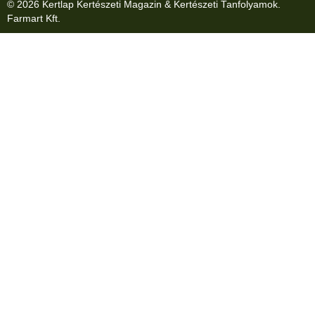
© 2026 Kertlap Kertészeti Magazin & Kertészeti Tanfolyamok.
Farmart Kft.