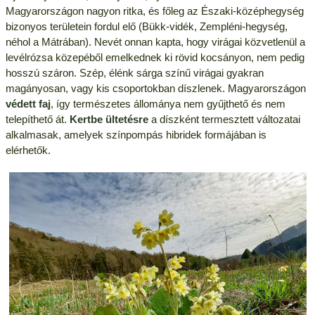
Magyarországon nagyon ritka, és főleg az Északi-középhegység
bizonyos területein fordul elő (Bükk-vidék, Zempléni-hegység,
néhol a Mátrában). Nevét onnan kapta, hogy virágai közvetlenül a
levélrózsa közepéből emelkednek ki rövid kocsányon, nem pedig
hosszú száron. Szép, élénk sárga színű virágai gyakran
magányosan, vagy kis csoportokban díszlenek. Magyarországon
védett faj
, így természetes állománya nem gyűjthető és nem
telepíthető át.
Kertbe ültetésre
a díszként termesztett változatai
alkalmasak, amelyek színpompás hibridek formájában is
elérhetők.