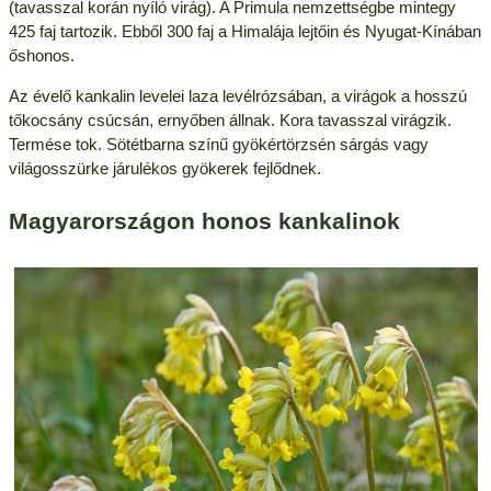
(tavasszal korán nyíló virág). A Primula nemzettségbe mintegy
425 faj tartozik. Ebből 300 faj a Himalája lejtőin és Nyugat-Kínában
őshonos.
Az évelő kankalin levelei laza levélrózsában, a virágok a hosszú
tőkocsány csúcsán, ernyőben állnak. Kora tavasszal virágzik.
Termése tok. Sötétbarna színű gyökértörzsén sárgás vagy
világosszürke járulékos gyökerek fejlődnek.
Magyarországon honos kankalinok