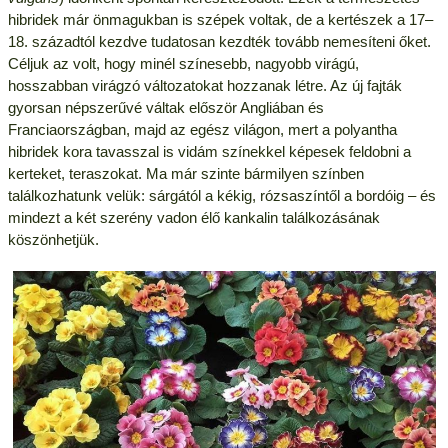
hibridek már önmagukban is szépek voltak, de a kertészek a 17–
18. századtól kezdve tudatosan kezdték tovább nemesíteni őket.
Céljuk az volt, hogy minél színesebb, nagyobb virágú,
hosszabban virágzó változatokat hozzanak létre. Az új fajták
gyorsan népszerűvé váltak először Angliában és
Franciaországban, majd az egész világon, mert a polyantha
hibridek kora tavasszal is vidám színekkel képesek feldobni a
kerteket, teraszokat. Ma már szinte bármilyen színben
találkozhatunk velük: sárgától a kékig, rózsaszíntől a bordóig – és
mindezt a két szerény vadon élő kankalin találkozásának
köszönhetjük.