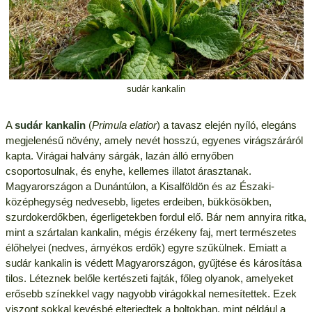
sudár kankalin
A
sudár kankalin
(
Primula elatior
) a tavasz elején nyíló, elegáns
megjelenésű növény, amely nevét hosszú, egyenes virágszáráról
kapta. Virágai halvány sárgák, lazán álló ernyőben
csoportosulnak, és enyhe, kellemes illatot árasztanak.
Magyarországon a Dunántúlon, a Kisalföldön és az Északi-
középhegység nedvesebb, ligetes erdeiben, bükkösökben,
szurdokerdőkben, égerligetekben fordul elő. Bár nem annyira ritka,
mint a szártalan kankalin, mégis érzékeny faj, mert természetes
élőhelyei (nedves, árnyékos erdők) egyre szűkülnek. Emiatt a
sudár kankalin is védett Magyarországon, gyűjtése és károsítása
tilos. Léteznek belőle kertészeti fajták, főleg olyanok, amelyeket
erősebb színekkel vagy nagyobb virágokkal nemesítettek. Ezek
viszont sokkal kevésbé elterjedtek a boltokban, mint például a