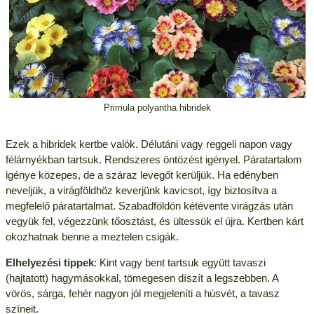
Primula polyantha hibridek
Ezek a hibridek kertbe valók. Délutáni vagy reggeli napon vagy
félárnyékban tartsuk. Rendszeres öntözést igényel. Páratartalom
igénye közepes, de a száraz levegőt kerüljük. Ha edényben
neveljük, a virágföldhöz keverjünk kavicsot, így biztosítva a
megfelelő páratartalmat. Szabadföldön kétévente virágzás után
vegyük fel, végezzünk tőosztást, és ültessük el újra. Kertben kárt
okozhatnak benne a meztelen csigák.
Elhelyezési tippek
: Kint vagy bent tartsuk együtt tavaszi
(hajtatott) hagymásokkal, tömegesen díszít a legszebben. A
vörös, sárga, fehér nagyon jól megjeleníti a húsvét, a tavasz
színeit.