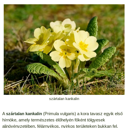
szártalan kankalin
A
szártalan kankalin
(Primula vulgaris) a kora tavasz egyik első
hírnöke, amely természetes élőhelyén főként tölgyesek
aljnövényzetében, félárnyékos, nyirkos területeken bukkan fel.