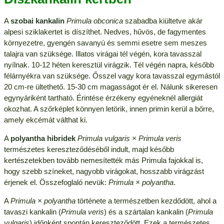
A
szobai kankalin
Primula obconica
szabadba kiültetve akár
alpesi sziklakertet is díszíthet. Nedves, hűvös, de fagymentes
környezetre, gyengén savanyú és semmi esetre sem meszes
talajra van szüksége. Illatos virágai tél végén, kora tavasszal
nyílnak. 10-12 héten keresztül virágzik. Tél végén napra, később
félárnyékra van szüksége. Ősszel vagy kora tavasszal egymástól
20 cm-re ültethető. 15-30 cm magasságot ér el. Nálunk sikeresen
egynyáriként tartható. Érintése érzékeny egyéneknél allergiát
okozhat. A szőrképlet könnyen letörik, innen primin kerül a bőrre,
amely ekcémát válthat ki.
A
polyantha hibridek
Primula vulgaris × Primula veris
természetes kereszteződéséből indult, majd később
kertészetekben tovább nemesítették más Primula fajokkal is,
hogy szebb színeket, nagyobb virágokat, hosszabb virágzást
érjenek el. Összefoglaló nevük:
Primula × polyantha
.
A
Primula × polyantha
története a természetben kezdődött, ahol a
tavaszi kankalin (
Primula veris
) és a szártalan kankalin (
Primula
vulgaris
) időnként spontán kereszteződött. Ezek a természetes