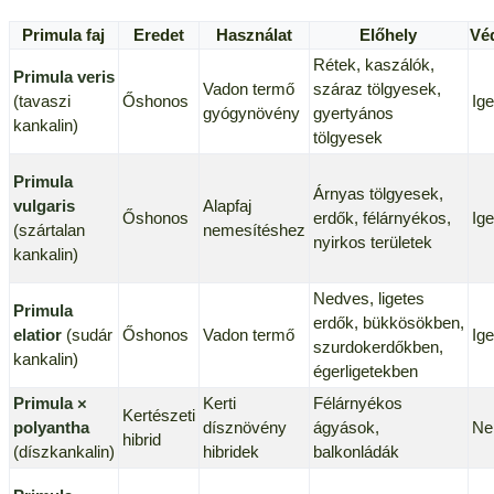
Primula faj
Eredet
Használat
Előhely
Vé
Rétek, kaszálók,
Primula veris
Vadon termő
száraz tölgyesek,
(tavaszi
Őshonos
Ig
gyógynövény
gyertyános
kankalin)
tölgyesek
Primula
Árnyas tölgyesek,
vulgaris
Alapfaj
Őshonos
erdők, félárnyékos,
Ig
(szártalan
nemesítéshez
nyirkos területek
kankalin)
Nedves, ligetes
Primula
erdők, bükkösökben,
elatior
(sudár
Őshonos
Vadon termő
Ig
szurdokerdőkben,
kankalin)
égerligetekben
Primula ×
Kerti
Félárnyékos
Kertészeti
polyantha
dísznövény
ágyások,
N
hibrid
(díszkankalin)
hibridek
balkonládák