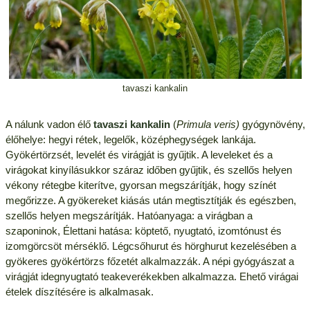
tavaszi kankalin
A nálunk vadon élő
tavaszi kankalin
(
Primula veris)
gyógynövény,
élőhelye: hegyi rétek, legelők, középhegységek lankája.
Gyökértörzsét, levelét és virágját is gyűjtik. A leveleket és a
virágokat kinyílásukkor száraz időben gyűjtik, és szellős helyen
vékony rétegbe kiterítve, gyorsan megszárítják, hogy színét
megőrizze. A gyökereket kiásás után megtisztítják és egészben,
szellős helyen megszárítják. Hatóanyaga: a virágban a
szaponinok, Élettani hatása: köptető, nyugtató, izomtónust és
izomgörcsöt mérséklő. Légcsőhurut és hörghurut kezelésében a
gyökeres gyökértörzs főzetét alkalmazzák. A népi gyógyászat a
virágját idegnyugtató teakeverékekben alkalmazza. Ehető virágai
ételek díszítésére is alkalmasak.