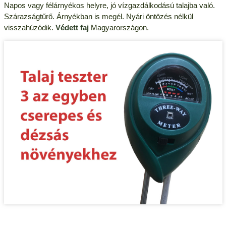
Napos vagy félárnyékos helyre, jó vízgazdálkodású talajba való.
Szárazságtűrő. Árnyékban is megél. Nyári öntözés nélkül
visszahúzódik.
Védett faj
Magyarországon.