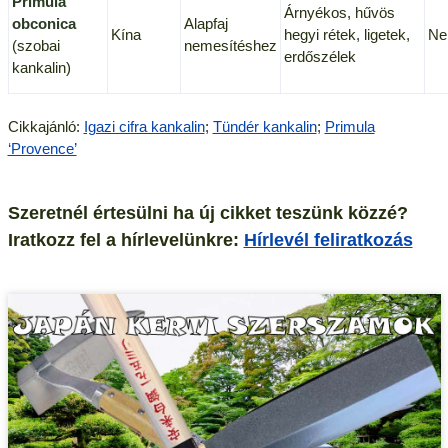
Primula
Árnyékos, hűvös
obconica
Alapfaj
Kína
hegyi rétek, ligetek,
N
(szobai
nemesítéshez
erdőszélek
kankalin)
Cikkajánló:
Igazi cifra kankalin
;
Tündér kankalin
;
Primula
‘Provence’
Szeretnél értesülni ha új cikket teszünk közzé?
Iratkozz fel a hírlevelünkre:
Hírlevél feliratkozás