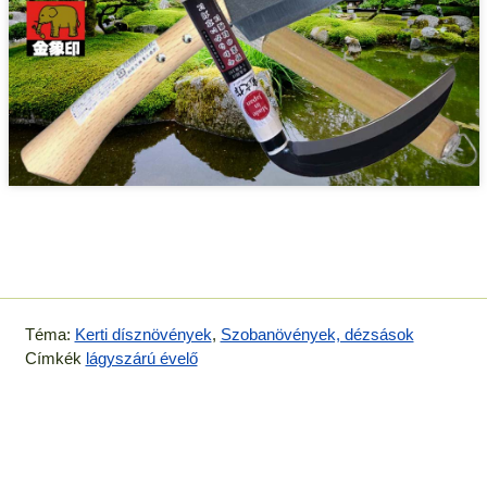
Téma:
Kerti dísznövények
,
Szobanövények, dézsások
Címkék
lágyszárú évelő