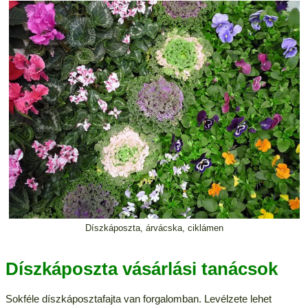
Díszkáposzta, árvácska, ciklámen
Díszkáposzta vásárlási tanácsok
Sokféle díszkáposztafajta van forgalomban. Levélzete lehet