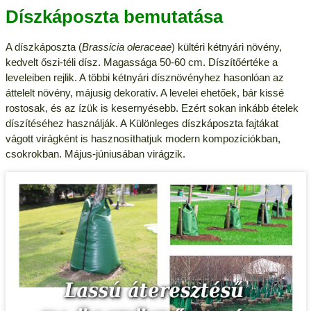
Díszkáposzta bemutatása
A díszkáposzta (
Brassicia oleraceae
) kültéri kétnyári növény,
kedvelt őszi-téli dísz. Magassága 50-60 cm. Díszítőértéke a
leveleiben rejlik. A többi kétnyári dísznövényhez hasonlóan az
áttelelt növény, májusig dekoratív. A levelei ehetőek, bár kissé
rostosak, és az ízük is kesernyésebb. Ezért sokan inkább ételek
díszítéséhez használják. A Különleges díszkáposzta fajtákat
vágott virágként is hasznosíthatjuk modern kompozíciókban,
csokrokban. Május-júniusában virágzik.