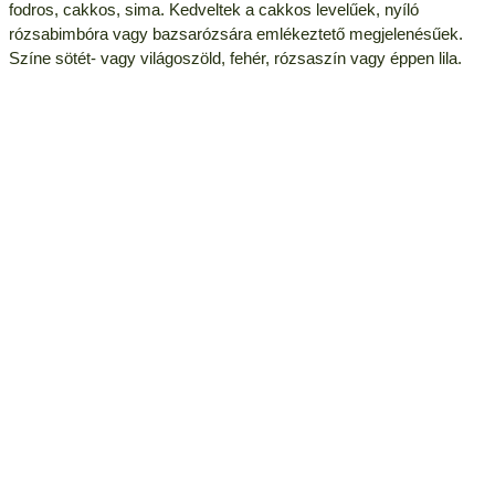
fodros, cakkos, sima. Kedveltek a cakkos levelűek, nyíló
rózsabimbóra vagy bazsarózsára emlékeztető megjelenésűek.
Színe sötét- vagy világoszöld, fehér, rózsaszín vagy éppen lila.