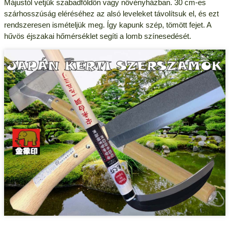
Májustól vetjük szabadföldön vagy növényházban. 30 cm-es
szárhosszúság eléréséhez az alsó leveleket távolítsuk el, és ezt
rendszeresen ismételjük meg. Így kapunk szép, tömött fejet. A
hűvös éjszakai hőmérséklet segíti a lomb színesedését.