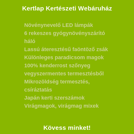
Kertlap Kertészeti Webáruház
Növénynevelő LED lámpák
6 rekeszes gyógynövényszárító
háló
Lassú áteresztésű faöntöző zsák
Különleges paradicsom magok
100% kenderrost szőnyeg
vegyszermentes termesztésből
Mikrozöldség termesztés,
csíráztatás
Japán kerti szerszámok
Virágmagok, virágmag mixek
Kövess minket!