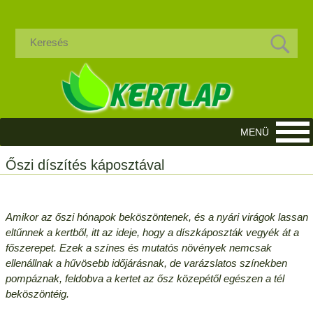
Őszi díszítés káposztával
Amikor az őszi hónapok beköszöntenek, és a nyári virágok lassan
eltűnnek a kertből, itt az ideje, hogy a díszkáposzták vegyék át a
főszerepet. Ezek a színes és mutatós növények nemcsak
ellenállnak a hűvösebb időjárásnak, de varázslatos színekben
pompáznak, feldobva a kertet az ősz közepétől egészen a tél
beköszöntéig.