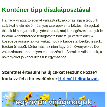
Konténer tipp díszkáposztával
Ha nagy virágtartó edényt választunk, akkor az aljára tegyünk
szájával lefelé néző műanyag cserepeket, a köztes hézagokat
töltsük ki hungarocell golyócskákkal, majd az egészet takarjuk le
fóliával. A fennmaradó térfogatot töltsük fel jó kerti földdel. A
közepébe ássunk akkor lyukat, hogy a káposztát beültethessük.
Ezután ültessük körbe más, szintén fagytűrő növényekkel. De
választhatunk másmilyen elrendezést is. Bármit is választunk, a
növényeket jó közel ültessük egymáshoz.
Szeretnél értesülni ha új cikket teszünk közzé?
Iratkozz fel a hírlevelünkre:
Hírlevél feliratkozás