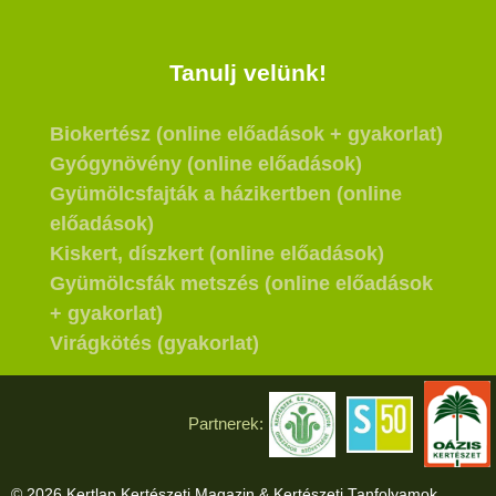
Tanulj velünk!
Biokertész (online előadások + gyakorlat)
Gyógynövény (online előadások)
Gyümölcsfajták a házikertben (online
előadások)
Kiskert, díszkert (online előadások)
Gyümölcsfák metszés (online előadások
+ gyakorlat)
Virágkötés (gyakorlat)
Partnerek:
© 2026 Kertlap Kertészeti Magazin & Kertészeti Tanfolyamok.