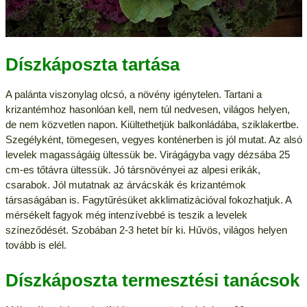
Díszkáposzta tartása
A palánta viszonylag olcsó, a növény igénytelen. Tartani a
krizantémhoz hasonlóan kell, nem túl nedvesen, világos helyen,
de nem közvetlen napon. Kiültethetjük balkonládába, sziklakertbe.
Szegélyként, tömegesen, vegyes konténerben is jól mutat. Az alsó
levelek magasságáig ültessük be. Virágágyba vagy dézsába 25
cm-es tőtávra ültessük. Jó társnövényei az alpesi erikák,
csarabok. Jól mutatnak az árvácskák és krizantémok
társaságában is. Fagytűrésüket akklimatizációval fokozhatjuk. A
mérsékelt fagyok még intenzívebbé is teszik a levelek
színeződését. Szobában 2-3 hetet bír ki. Hűvös, világos helyen
tovább is elél.
Díszkáposzta termesztési tanácsok