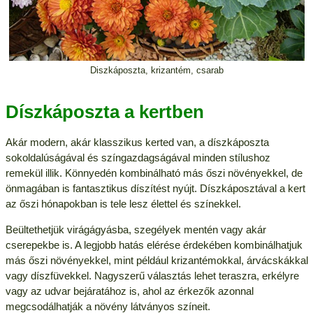
Diszkáposzta, krizantém, csarab
Díszkáposzta a kertben
Akár modern, akár klasszikus kerted van, a díszkáposzta
sokoldalúságával és színgazdagságával minden stílushoz
remekül illik. Könnyedén kombinálható más őszi növényekkel, de
önmagában is fantasztikus díszítést nyújt. Díszkáposztával a kert
az őszi hónapokban is tele lesz élettel és színekkel.
Beültethetjük virágágyásba, szegélyek mentén vagy akár
cserepekbe is. A legjobb hatás elérése érdekében kombinálhatjuk
más őszi növényekkel, mint például krizantémokkal, árvácskákkal
vagy díszfüvekkel. Nagyszerű választás lehet teraszra, erkélyre
vagy az udvar bejáratához is, ahol az érkezők azonnal
megcsodálhatják a növény látványos színeit.