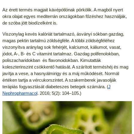
Az érett termés magjait kávépótlónak pörkölik. A magból nyert
okra olajat egyes mediterrán országokban főzéshez használják,
de szóba jött biodízelként is.
Viszonylag kevés kalóriát tartalmazó, ásványi sókban gazdag,
magas pektin tartalmú zöldségféle. A többi zöldségféléhez
viszonyítva aránylag sok fehérjét, kalciumot, káliumot, vasat,
jódot, A-, B- és C vitamint tartalmaz. Gazdag polifenolokban,
poliszacharidokban és flavonoidokban. Kimutatták
koleszterinszint csökkentő hatását. A szárított terméshéj és mag
javítja a vese, a hasnyálmirigy és a máj működését. Normál
értéken tartja a vércukorszintet. A szakemberek javasolják
terápiás fogyasztását diabeteszes betegek számára. (
J
Nephropharmacol
. 2016; 5(2): 104–105.)