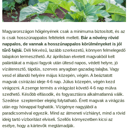
Magyarországon hőigényének csak a minimuma biztosított, és az
is csak hosszúnappalos feltételek mellett.
Bár a növény rövid
nappalos, de vannak a hosszúnappalos körülményeket is jól
tűrő fajtái.
Déli fekvésű, lazább szerkezetű, könnyen felmelegedő
talajokon termeszthető. Az áprilisban elvetett magvakból kelt
palántákat a májusi fagyok után ültesd napos, védett helyre, jó
vízáteresztő, tápdús, szerves anyagban gazadag talajba. Vagy
vesd el állandó helyére május közepén, végén. A beáztatott
magvak csírázási ideje 4-6 nap. Július közepén, végén kezd
virágozni. A zsenge termés a virágzást követő 4-6 nap múlva
szedhető. Később elfásodik, és fogyasztásra alkalmatlanná válik.
Szedése szeptember elejéig folytatható. Érett magvak a virágzás
után egy hónappal foghatók. Vízigénye nagyjából a
paradicsoméval egyezik. Mind az átmeneti vízhiányt, mind a rövid
ideig tartó vízborítást elviseli. Szellős környezetben kicsi az
esélye, hogy a kártevők megtámadják.