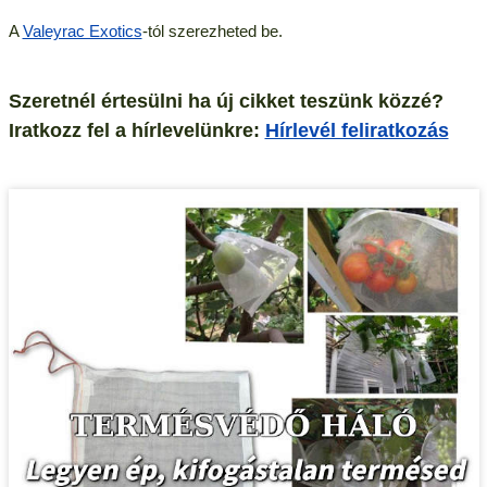
A
Valeyrac Exotics
-tól szerezheted be.
Szeretnél értesülni ha új cikket teszünk közzé?
Iratkozz fel a hírlevelünkre:
Hírlevél feliratkozás