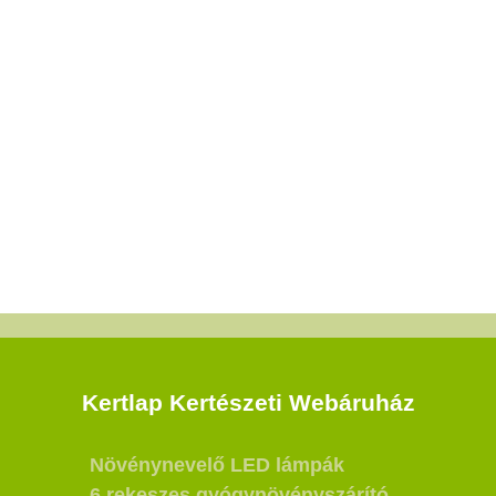
Kertlap Kertészeti Webáruház
Növénynevelő LED lámpák
6 rekeszes gyógynövényszárító