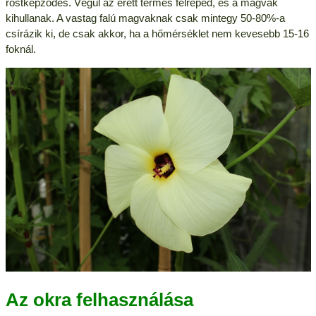
rostképződés. Végül az érett termés felreped, és a magvak
kihullanak. A vastag falú magvaknak csak mintegy 50-80%-a
csírázik ki, de csak akkor, ha a hőmérséklet nem kevesebb 15-16
foknál.
Az okra felhasználása