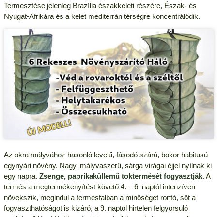
Termesztése jelenleg Brazília északkeleti részére, Észak- és
Nyugat-Afrikára és a kelet mediterrán térségre koncentrálódik.
Az okra mályvához hasonló levelű, fásodó szárú, bokor habitusú
egynyári növény. Nagy, mályvaszerű, sárga virágai éjjel nyílnak ki
egy napra.
Zsenge, paprikaküllemű toktermését fogyasztják
. A
termés a megtermékenyítést követő 4. – 6. naptól intenzíven
növekszik, megindul a termésfalban a minőséget rontó, sőt a
fogyaszthatóságot is kizáró, a 9. naptól hirtelen felgyorsuló