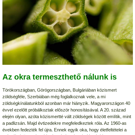
Az okra termeszthető nálunk is
Törökországban, Görögországban, Bulgáriában közismert
zöldségféle, Szerbiában még foglalkoznak vele, a mi
zöldségkínálatunkból azonban már hiányzik. Magyarországon 40
évvel ezelőtt próbálkoztak először honosításával. A 20. század
elején olyan, azóta közismertté vált zöldségek között említik, mint
a padlizsán. Majd évtizedekre megfeledkeztek róla. Az 1960-as
években fedezték fel újra. Ennek egyik oka, hogy életfeltételei a