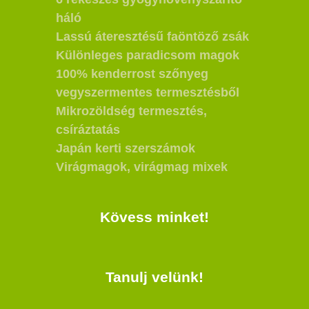
háló
Lassú áteresztésű faöntöző zsák
Különleges paradicsom magok
100% kenderrost szőnyeg
vegyszermentes termesztésből
Mikrozöldség termesztés,
csíráztatás
Japán kerti szerszámok
Virágmagok, virágmag mixek
Kövess minket!
Tanulj velünk!