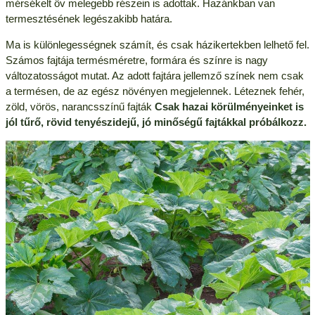
mérsékelt öv melegebb részein is adottak. Hazánkban van
termesztésének legészakibb határa.
Ma is különlegességnek számít, és csak házikertekben lelhető fel.
Számos fajtája termésméretre, formára és színre is nagy
változatosságot mutat. Az adott fajtára jellemző színek nem csak
a termésen, de az egész növényen megjelennek. Léteznek fehér,
zöld, vörös, narancsszínű fajták
Csak hazai körülményeinket is
jól tűrő, rövid tenyészidejű, jó minőségű fajtákkal próbálkozz.