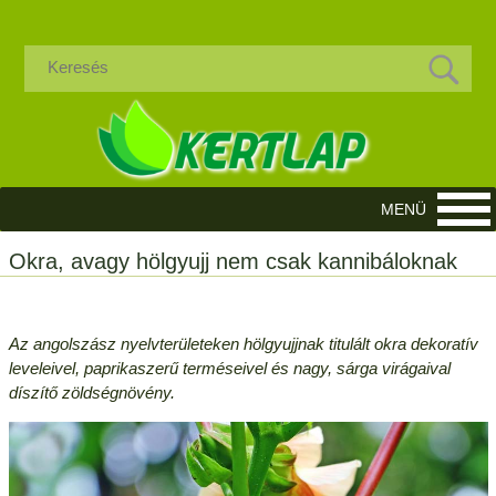
Okra, avagy hölgyujj nem csak kannibáloknak
Az angolszász nyelvterületeken hölgyujjnak titulált okra dekoratív
leveleivel, paprikaszerű terméseivel és nagy, sárga virágaival
díszítő zöldségnövény.