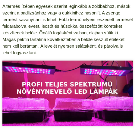
A termés ízében egyesek szerint leginkább a zöldbabhoz, mások
szerint a padlizsánhoz vagy a cukkinihez hasonlít. A zsenge
termést savanyítani is lehet. Főbb termőhelyein leszedett termését
feldarabolva levest, lecsót és húsokkal összefőzött köreteket
készítenek belőle. Önálló fogásként vajban, olajban sütik ki.
Magas pektin tartalma következtében a belőle készült ételeket
nem kell berántani. A levelét nyersen salátaként, és párolva is
lehet fogyasztani.