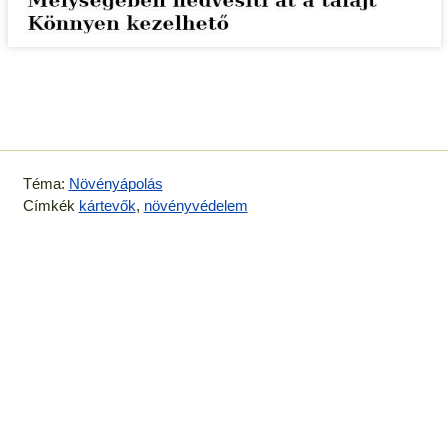
Téma:
Növényápolás
Címkék
kártevők
,
növényvédelem