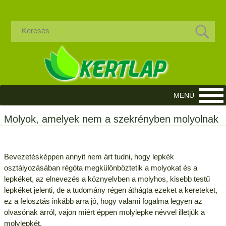
Molyok, amelyek nem a szekrényben molyolnak
Bevezetésképpen annyit nem árt tudni, hogy lepkék
osztályozásában régóta megkülönböztetik a molyokat és a
lepkéket, az elnevezés a köznyelvben a molyhos, kisebb testű
lepkéket jelenti, de a tudomány régen áthágta ezeket a kereteket,
ez a felosztás inkább arra jó, hogy valami fogalma legyen az
olvasónak arról, vajon miért éppen molylepke névvel illetjük a
molylepkét.