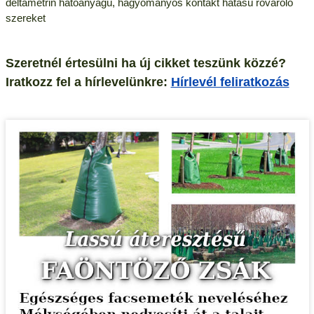
deltametrin hatóanyagú, hagyományos kontakt hatású rovarölő
szereket
Szeretnél értesülni ha új cikket teszünk közzé?
Iratkozz fel a hírlevelünkre:
Hírlevél feliratkozás