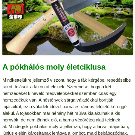
A pókhálós moly életciklusa
Mindkettejükre jellemző viszont, hogy a fák kérgébe, repedéseibe
rakott tojások a fákon áttelelnek. Szerencse, hogy a két
nemzedéket kinevelő medvelepkékkel szemben csak egy
nemzedékük van. A nőstények sárga váladékkal borítják
tojásaikat, ez a váladék idővel barna és ráncos felületű kéreggé
alakul. A tojásokban már néhány hét múlva kialakulnak a kis
hernyók, de nem jönnek elő, a barna védőréteg alatt telelnek
át. Mindegyik pókhálós molyra jellemző, hogy a lárvái májusban,
június elején károsítanak lerágva a lombot, majd bebábozódnak.