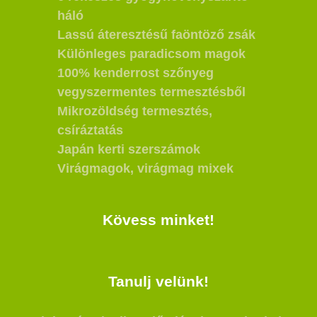
háló
Lassú áteresztésű faöntöző zsák
Különleges paradicsom magok
100% kenderrost szőnyeg
vegyszermentes termesztésből
Mikrozöldség termesztés,
csíráztatás
Japán kerti szerszámok
Virágmagok, virágmag mixek
Kövess minket!
Tanulj velünk!