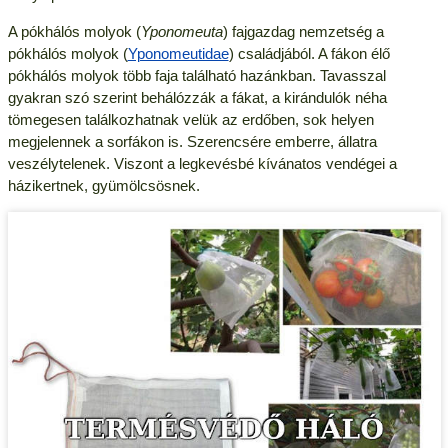
A pókhálós molyok (
Yponomeuta
) fajgazdag nemzetség a
pókhálós molyok (
Yponomeutidae
) családjából. A fákon élő
pókhálós molyok több faja található hazánkban. Tavasszal
gyakran szó szerint behálózzák a fákat, a kirándulók néha
tömegesen találkozhatnak velük az erdőben, sok helyen
megjelennek a sorfákon is. Szerencsére emberre, állatra
veszélytelenek. Viszont a legkevésbé kívánatos vendégei a
házikertnek, gyümölcsösnek.