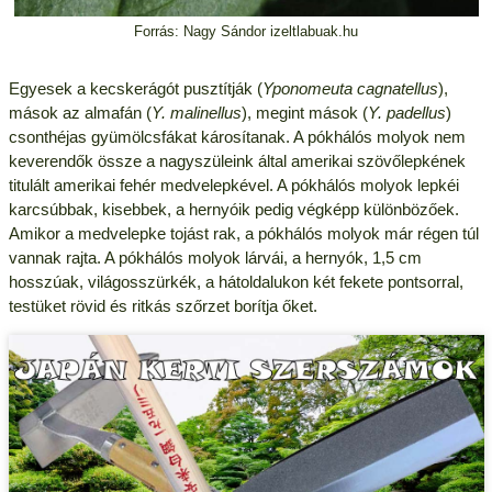
Forrás: Nagy Sándor izeltlabuak.hu
Egyesek a kecskerágót pusztítják (
Yponomeuta cagnatellus
),
mások az almafán (
Y. malinellus
), megint mások (
Y. padellus
)
csonthéjas gyümölcsfákat károsítanak. A pókhálós molyok nem
keverendők össze a nagyszüleink által amerikai szövőlepkének
titulált amerikai fehér medvelepkével. A pókhálós molyok lepkéi
karcsúbbak, kisebbek, a hernyóik pedig végképp különbözőek.
Amikor a medvelepke tojást rak, a pókhálós molyok már régen túl
vannak rajta. A pókhálós molyok lárvái, a hernyók, 1,5 cm
hosszúak, világosszürkék, a hátoldalukon két fekete pontsorral,
testüket rövid és ritkás szőrzet borítja őket.