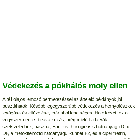
Védekezés a pókhálós moly ellen
A téli olajos lemosó permetezéssel az áttelelő példányok jól
pusztíthatók. Később legegyszerűbb védekezés a hernyófészkek
levágása és eltüzelése, már ahol lehetséges. Ha elkésett ez a
vegyszermentes beavatkozás, még mielőtt a lárvák
szétszélednek, használj Bacillus thuringiensis hatóanyagú Dipel
DF, a metoxifenozid hatóanyagú Runner F2, és a cipermetrin,