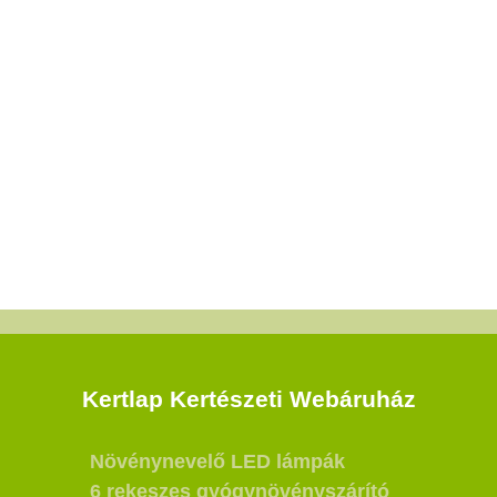
Kertlap Kertészeti Webáruház
Növénynevelő LED lámpák
6 rekeszes gyógynövényszárító