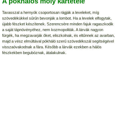
A pókhálós moly kártétele
Tavasszal a hernyók csoportosan rágják a leveleket, míg
szövedékükkel sűrűn bevonják a lombot. Ha a levelek elfogytak,
újabb fészket készítenek. Szerencsére minden fajuk ragaszkodik
a saját tápnövényéhez, nem kozmopoliták. A lárvák nagyon
fürgék, ha megzavarják őket, eliszkolnak, és eltűnnek az avarban,
majd a vész elmúltával pókháló szerű szövedékszál segítségével
visszaóvakodnak a fára. Később a lárvák ezekben a hálós
fészkekben begubóznak, átalakulnak.