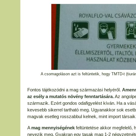
A csomagoláson azt is feltüntetik, hogy TMTD-t (tiur
Fontos tájékozódni a mag származási helyéről.
Amenny
az esély a mutatós növény fenntartására.
Az angolpe
származik. Ezért gondos odafigyelést kíván. Ha a vá
kevesebb sikerrel tartható meg. Ugyanakkor sok eset
magvak esetleg rosszabbul kelnek, mint import társaik.
A
mag mennyiségének
feltüntetése akkor megfelelő, 
nevezik meg. Gyakran egy tasak mag 1-2 négyzetméter