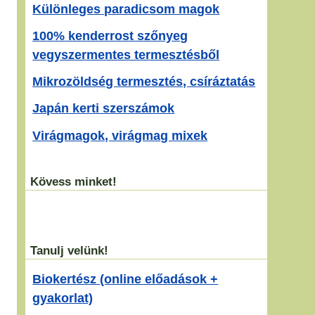
Különleges paradicsom magok
100% kenderrost szőnyeg
vegyszermentes termesztésből
Mikrozöldség termesztés, csíráztatás
Japán kerti szerszámok
Virágmagok, virágmag mixek
Kövess minket!
Tanulj velünk!
Biokertész (online előadások +
gyakorlat)