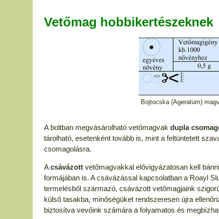
Vetőmag hobbikertészeknek
Bojtocska (Ageratum) magv
A boltban megvásárolható vetőmagvak
dupla csomag
tárolható, esetenként tovább is, mint a feltüntetett sz
csomagolásra.
A
csávázott
vetőmagvakkal elővigyázatosan kell bánni,
formájában is. A csávázással kapcsolatban a Roayl Sluis
termelésből származó, csávázott vetőmagjaink szigorú
külső tasakba, minőségüket rendszeresen újra ellenőri
biztosítva vevőink számára a folyamatos és megbízha