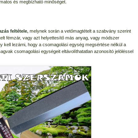
yamatos és megbízható minőséget.
zás feltétele,
melynek során a vetőmagtételt a szabvány szerint
ételt fémzár, vagy azt helyettesítő más anyag, vagy módszer
y kell lezárni, hogy a csomagolási egység megsértése nélkül a
agvak csomagolási egységeit eltávolíthatatlan azonosító jelöléssel