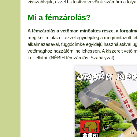
visszahívjuk, ezzel biztosítva vevőink számára a fol
Mi a fémzárolás?
A fémzárolás a vetőmag minősítés része, a forgalma
meg kell mintázni, ezzel egyidejűleg a megmintázott t
alkalmazásával, függőcímke egyidejű használatával úg
vetőmaghoz hozzáférni ne lehessen. A kiszerelt vető m
kell ellátni. (NÉBIH fémzárolási Szabályzat)