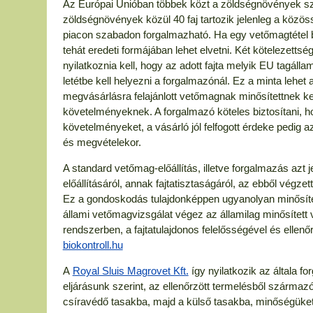
Az Európai Unióban többek közt a zöldségnövények sz
zöldségnövények közül 40 faj tartozik jelenleg a közö
piacon szabadon forgalmazható. Ha egy vetőmagtétel b
tehát eredeti formájában lehet elvetni. Két kötelezett
nyilatkoznia kell, hogy az adott fajta melyik EU tagáll
letétbe kell helyezni a forgalmazónál. Ez a minta lehet 
megvásárlásra felajánlott vetőmagnak minősítettnek kell
követelményeknek. A forgalmazó köteles biztosítani, hogy
követelményeket, a vásárló jól felfogott érdeke pedig az
és megvételekor.
A standard vetőmag-előállítás, illetve forgalmazás azt 
előállításáról, annak fajtatisztaságáról, az ebből végze
Ez a gondoskodás tulajdonképpen ugyanolyan minősítési
állami vetőmagvizsgálat végez az államilag minősített
rendszerben, a fajtatulajdonos felelősségével és ellenőr
biokontroll.hu
A
Royal Sluis Magrovet Kft.
így nyilatkozik az általa 
eljárásunk szerint, az ellenőrzött termelésből szárma
csíravédő tasakba, majd a külső tasakba, minőségüket 