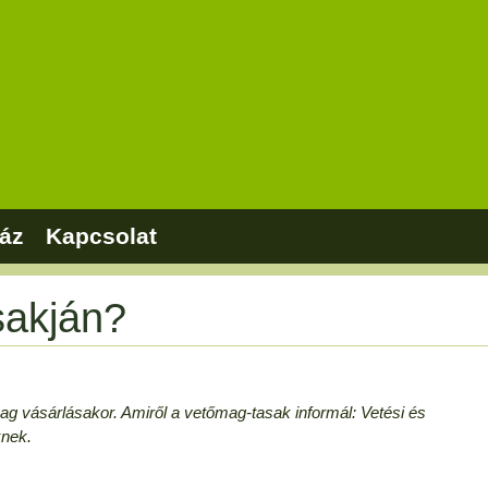
áz
Kapcsolat
sakján?
ag vásárlásakor. Amiről a vetőmag-tasak informál: Vetési és
knek.