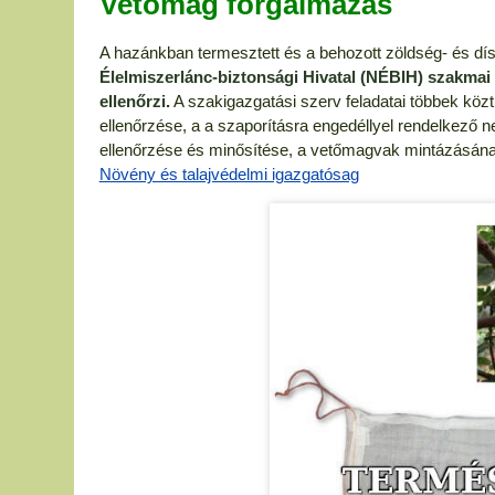
Vetőmag forgalmazás
A hazánkban termesztett és a behozott zöldség- és dí
Élelmiszerlánc-biztonsági Hivatal (NÉBIH) szakmai 
ellenőrzi.
A szakigazgatási szerv feladatai többek kö
ellenőrzése, a a szaporításra engedéllyel rendelkező 
ellenőrzése és minősítése, a vetőmagvak mintázásána
Növény és talajvédelmi igazgatósag