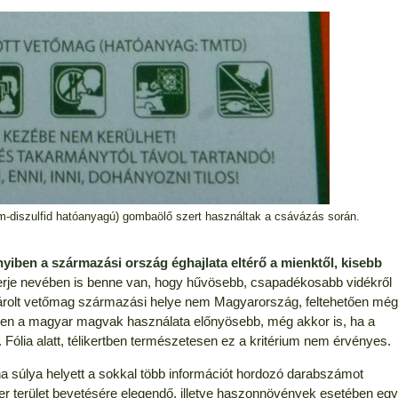
ám-diszulfid hatóanyagú) gombaölő szert használtak a csávázás során.
iben a származási ország éghajlata eltérő a mienktől, kisebb
rje nevében is benne van, hogy hűvösebb, csapadékosabb vidékről
sárolt vetőmag származási helye nem Magyarország, feltehetően még
ben a magyar magvak használata előnyösebb, még akkor is, ha a
 Fólia alatt, télikertben természetesen ez a kritérium nem érvényes.
ha súlya helyett a sokkal több információt hordozó darabszámot
 terület bevetésére elegendő, illetve haszonnövények esetében egy