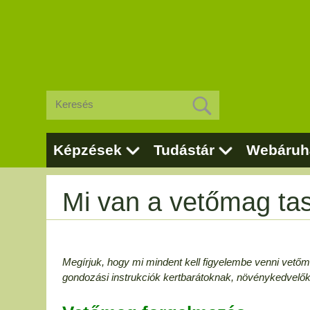
Képzések
Tudástár
Webáruh
Mi van a vetőmag ta
Megírjuk, hogy mi mindent kell figyelembe venni vetőm
gondozási instrukciók kertbarátoknak, növénykedvelő