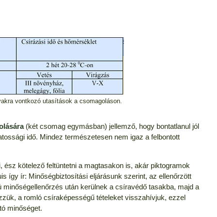
akra vontkozó utasítások a csomagoláson.
olására
(két csomag egymásban) jellemző, hogy bontatlanul jól
avatossági idő. Mindez természetesen nem igaz a felbontott
 ész kötelező feltüntetni a magtasakon is, akár piktogramok
 így ír: Minőségbiztosítási eljárásunk szerint, az ellenőrzött
 minőségellenőrzés után kerülnek a csíravédő tasakba, majd a
zzük, a romló csíraképességű tételeket visszahívjuk, ezzel
tó minőséget.