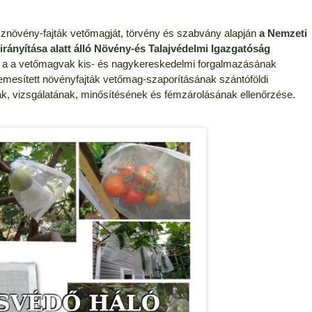
sznövény-fajták vetőmagját, törvény és szabvány alapján
a Nemzeti
irányítása alatt álló Növény-és Talajvédelmi Igazgatóság
zt a a vetőmagvak kis- és nagykereskedelmi forgalmazásának
nemesített növényfajták vetőmag-szaporításának szántóföldi
k, vizsgálatának, minősítésének és fémzárolásának ellenőrzése.