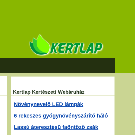
Kertlap Kertészeti Webáruház
Növénynevelő LED lámpák
6 rekeszes gyógynövényszárító háló
Lassú áteresztésű faöntöző zsák