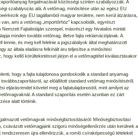
aporítóanyag forgalmazását közösségi szinten szabályozzák. A
sségi szabályozás alá. A vetőmag, minősítése után az egész EU
eérkezik egy EU tagállamból magyar területre, nem kerül átzárásra,
ség van, ami a vetőmag „importőrhöz” kapcsolódik, egyrészt
am Nemzeti Fajtalistáján szerepel, másrészt egy hivatalos mintát
alapja minden további vetőmag, illetve fajta reklamációjának. A
 lennie, és meg kell felelnie a jogszabályok által meghatározott
 az általa eladásra felkínált áru teljesítse a minősítési
, hogy kellő körültekintéssel járjon el a vetőmagtétel kiválasztásakor
jelenti, hogy a fajta tulajdonosa gondoskodik a standard anyamag
tt továbbszaporításról, az előállított standard vetőmag minősítéséről.
 eljárásrendet követel meg a fajtatulajdonostól, mint amilyet az
 vetőmagvaknál. A standard szaporítás esetén azonban ez zárt
zése alatt történik.
forgalmazott vetőmagvak minőségbiztosításáról: Minőségbiztosítási
zó, csávázott vetőmagjaink szigorú minőségellenőrzés után kerülnek a
rendszeresen újra ellenőrizzük, a romló csíraképességű tételeket