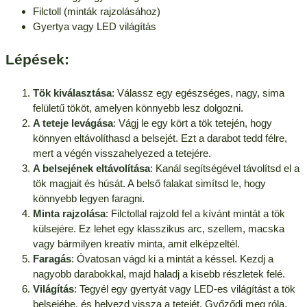
Filctoll (minták rajzolásához)
Gyertya vagy LED világítás
Lépések:
Tök kiválasztása
: Válassz egy egészséges, nagy, sima
felületű tököt, amelyen könnyebb lesz dolgozni.
A teteje levágása
: Vágj le egy kört a tök tetején, hogy
könnyen eltávolíthasd a belsejét. Ezt a darabot tedd félre,
mert a végén visszahelyezed a tetejére.
A belsejének eltávolítása
: Kanál segítségével távolítsd el a
tök magjait és húsát. A belső falakat simítsd le, hogy
könnyebb legyen faragni.
Minta rajzolása
: Filctollal rajzold fel a kívánt mintát a tök
külsejére. Ez lehet egy klasszikus arc, szellem, macska
vagy bármilyen kreatív minta, amit elképzeltél.
Faragás
: Óvatosan vágd ki a mintát a késsel. Kezdj a
nagyobb darabokkal, majd haladj a kisebb részletek felé.
Világítás
: Tegyél egy gyertyát vagy LED-es világítást a tök
belsejébe, és helyezd vissza a tetejét. Győződj meg róla,