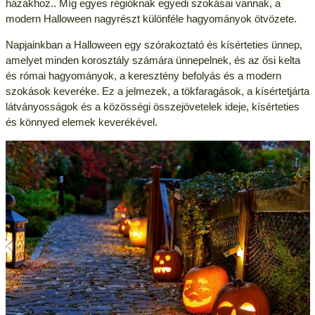
házakhoz.. Míg egyes régióknak egyedi szokásai vannak, a
modern Halloween nagyrészt különféle hagyományok ötvözete.
Napjainkban a Halloween egy szórakoztató és kísérteties ünnep,
amelyet minden korosztály számára ünnepelnek, és az ősi kelta
és római hagyományok, a keresztény befolyás és a modern
szokások keveréke. Ez a jelmezek, a tökfaragások, a kísértetjárta
látványosságok és a közösségi összejövetelek ideje, kísérteties
és könnyed elemek keverékével.