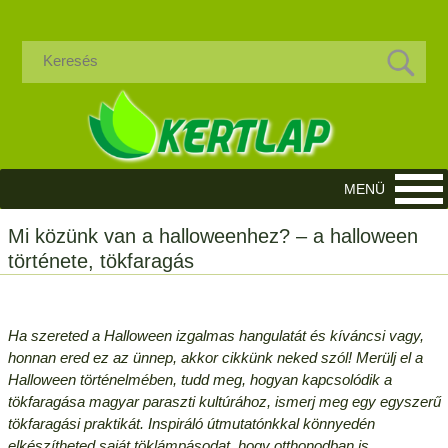
Mi közünk van a halloweenhez? – a halloween
története, tökfaragás
Ha szereted a Halloween izgalmas hangulatát és kíváncsi vagy,
honnan ered ez az ünnep, akkor cikkünk neked szól! Merülj el a
Halloween történelmében, tudd meg, hogyan kapcsolódik a
tökfaragása magyar paraszti kultúrához, ismerj meg egy egyszerű
tökfaragási praktikát. Inspiráló útmutatónkkal könnyedén
elkészítheted saját töklámpásodat, hogy otthonodban is