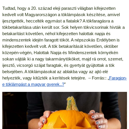
Tudtad, hogy a 20. század eleji paraszti világban kifejezetten
kedvelt volt Magyarországon a töklámpások készítése, amivel
ijesztgették, heccelték egymást a fiatalok? A tökfaragásra a
tökbetakarítása után került sor. Sok helyen tökvicsorinak hívták a
betakarítást követően, néhol kifejezetten halottak napja és
mindenszentek idején faragott tököt. A népszokás Erdélyben is
kifejezetten kedvelt volt. A tök betakarítását követően, október
közepén-végén, Halottak Napja és Mindenszentek környékén
sokan vájták ki a nagy takarmánytököket, majd rá orrot, szemet,
ijesztő, vicsorgó szájat faragtak, és gyertyát gyújtottak a tök
belsejében. A töklámpásokat az ablakba vagy az ajtó elé
helyezték, vagy kitűzték a kerítések tetejére. – Forrás:: „
Faragjon-
e töklámpást a magyar gyerek..?
”