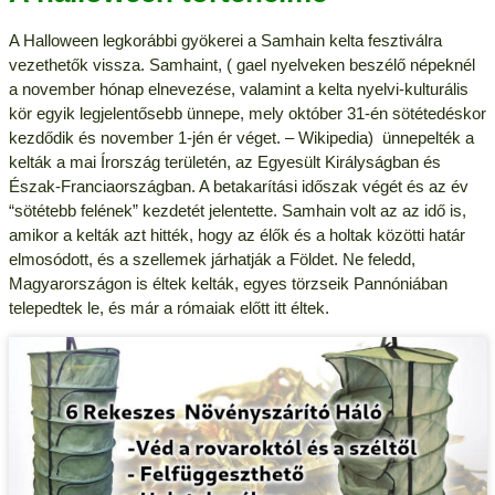
A Halloween legkorábbi gyökerei a Samhain kelta fesztiválra
vezethetők vissza. Samhaint, ( gael nyelveken beszélő népeknél
a november hónap elnevezése, valamint a kelta nyelvi-kulturális
kör egyik legjelentősebb ünnepe, mely október 31-én sötétedéskor
kezdődik és november 1-jén ér véget. – Wikipedia) ünnepelték a
kelták a mai Írország területén, az Egyesült Királyságban és
Észak-Franciaországban. A betakarítási időszak végét és az év
“sötétebb felének” kezdetét jelentette. Samhain volt az az idő is,
amikor a kelták azt hitték, hogy az élők és a holtak közötti határ
elmosódott, és a szellemek járhatják a Földet. Ne feledd,
Magyarországon is éltek kelták, egyes törzseik Pannóniában
telepedtek le, és már a rómaiak előtt itt éltek.