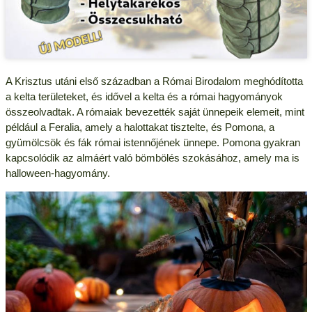
A Krisztus utáni első században a Római Birodalom meghódította
a kelta területeket, és idővel a kelta és a római hagyományok
összeolvadtak. A rómaiak bevezették saját ünnepeik elemeit, mint
például a Feralia, amely a halottakat tisztelte, és Pomona, a
gyümölcsök és fák római istennőjének ünnepe. Pomona gyakran
kapcsolódik az almáért való bömbölés szokásához, amely ma is
halloween-hagyomány.