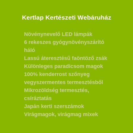
Kertlap Kertészeti Webáruház
Növénynevelő LED lámpák
6 rekeszes gyógynövényszárító
háló
Lassú áteresztésű faöntöző zsák
Különleges paradicsom magok
100% kenderrost szőnyeg
vegyszermentes termesztésből
Mikrozöldség termesztés,
csíráztatás
Japán kerti szerszámok
Virágmagok, virágmag mixek