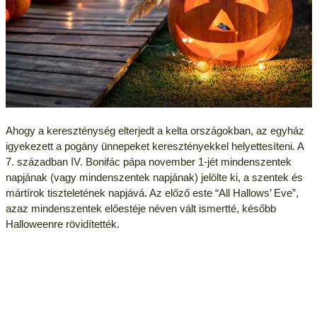
Ahogy a kereszténység elterjedt a kelta országokban, az egyház
igyekezett a pogány ünnepeket keresztényekkel helyettesíteni. A
7. században IV. Bonifác pápa november 1-jét mindenszentek
napjának (vagy mindenszentek napjának) jelölte ki, a szentek és
mártírok tiszteletének napjává. Az előző este “All Hallows’ Eve”,
azaz mindenszentek előestéje néven vált ismertté, később
Halloweenre rövidítették.