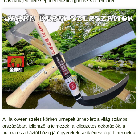
maszkok jelenléte segíthet elűzni a gonosz szellemeket.
A Halloween széles körben ünnepelt ünnep lett a világ számos
országában, jellemzői a jelmezek, a jellegzetes dekorációk, a
bulikra és a háztól házig járó gyerekek, akik édességért mennek a