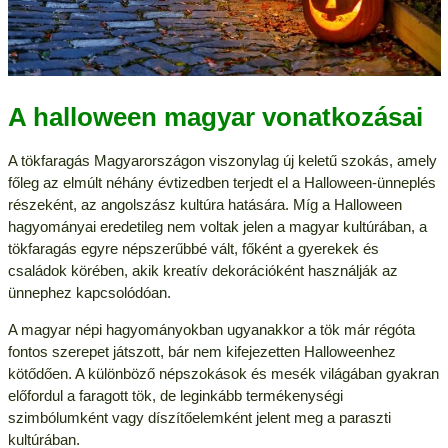
A halloween magyar vonatkozásai
A tökfaragás Magyarországon viszonylag új keletű szokás, amely
főleg az elmúlt néhány évtizedben terjedt el a Halloween-ünneplés
részeként, az angolszász kultúra hatására. Míg a Halloween
hagyományai eredetileg nem voltak jelen a magyar kultúrában, a
tökfaragás egyre népszerűbbé vált, főként a gyerekek és
családok körében, akik kreatív dekorációként használják az
ünnephez kapcsolódóan.
A magyar népi hagyományokban ugyanakkor a tök már régóta
fontos szerepet játszott, bár nem kifejezetten Halloweenhez
kötődően. A különböző népszokások és mesék világában gyakran
előfordul a faragott tök, de leginkább termékenységi
szimbólumként vagy díszítőelemként jelent meg a paraszti
kultúrában.