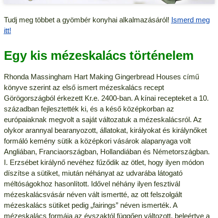
Tudj meg többet a gyömbér konyhai alkalmazásáról!
Ismerd meg
itt!
Egy kis mézeskalács történelem
Rhonda Massingham Hart Making Gingerbread Houses című
könyve szerint az első ismert mézeskalács recept
Görögországból érkezett Kr.e. 2400-ban. A kínai recepteket a 10.
században fejlesztették ki, és a késő középkorban az
európaiaknak megvolt a saját változatuk a mézeskalácsról. Az
olykor arannyal bearanyozott, állatokat, királyokat és királynőket
formáló kemény sütik a középkori vásárok alapanyaga volt
Angliában, Franciaországban, Hollandiában és Németországban.
I. Erzsébet királynő nevéhez fűződik az ötlet, hogy ilyen módon
díszítse a sütiket, miután néhányat az udvarába látogató
méltóságokhoz hasonlított. Idővel néhány ilyen fesztivál
mézeskalácsvásár néven vált ismertté, az ott felszolgált
mézeskalács sütiket pedig „fairings” néven ismerték. A
mézeskalács formája az évszaktól függően változott, beleértve a