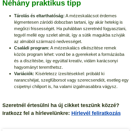
Néhány praktikus tipp
Tárolás és eltarthatóság:
A mézeskalácsot érdemes
légmentesen záródó dobozban tartani, így akár hetekig is
megőrzi frissességét. Ha puhábban szeretnéd fogyasztani,
tegyél mellé egy szelet almát, így a sütik magukba szívják
az almából származó nedvességet.
Családi program:
A mézeskalács elkészítése remek
közös program lehet: vond be a gyerekeket a formázásba
és a díszítésbe, így egyúttal kreatív, vidám karácsonyi
hagyományt teremthetsz.
Variációk:
Kísérletezz ízesítésekkel: próbáld ki
narancshéjat, szegfűborsot vagy szerecsendiót, esetleg egy
csipetnyi chiliport is, ha valami izgalmasabbra vágysz.
Szeretnél értesülni ha új cikket teszünk közzé?
Iratkozz fel a hírlevelünkre:
Hírlevél feliratkozás