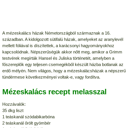
A mézeskalács házak Németországból származnak a 16.
században. A kidolgozott sütifalú házak, amelyeket az aranylevél
mellett fóliával is díszítettek, a karácsonyi hagyományokhoz
kapcsolódnak. Népszerűségük akkor nőtt meg, amikor a Grimm
testvérek megírták Hansel és Juliska történetét, amelyben a
főszereplők egy teljesen csemegékből készült házba botlanak az
erdő mélyén. Nem világos, hogy a mézeskalácsházak a népszerű
tündérmese következményei voltak-e, vagy fordítva.
Mézeskalács recept melasszal
Hozzávalók:
35 dkg liszt
1 teáskanál szódabikarbóna
2 teáskanál őrölt gyömbér