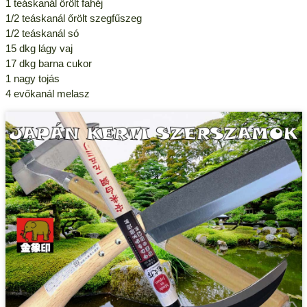
1 teáskanál őrölt fahéj
1/2 teáskanál őrölt szegfűszeg
1/2 teáskanál só
15 dkg lágy vaj
17 dkg barna cukor
1 nagy tojás
4 evőkanál melasz