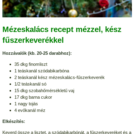
Mézeskalács recept mézzel, kész
fűszerkeverékkel
Hozzávalók (kb. 20-25 darabhoz):
35 dkg finomliszt
1 teáskanál szódabikarbóna
2 teáskanál kész mézeskalács-fűszerkeverék
1/2 teáskanál só
15 dkg szobahőmérsékletű vaj
17 dkg barna cukor
1 nagy tojás
4 evőkanál méz
Elkészítés:
Keverd össze a lisztet, a szódabikarbónát, a fűszerkeveréket és a