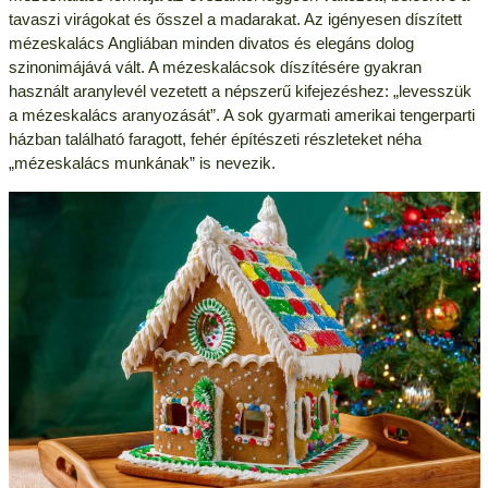
tavaszi virágokat és ősszel a madarakat. Az igényesen díszített
mézeskalács Angliában minden divatos és elegáns dolog
szinonimájává vált. A mézeskalácsok díszítésére gyakran
használt aranylevél vezetett a népszerű kifejezéshez: „levesszük
a mézeskalács aranyozását”. A sok gyarmati amerikai tengerparti
házban található faragott, fehér építészeti részleteket néha
„mézeskalács munkának” is nevezik.