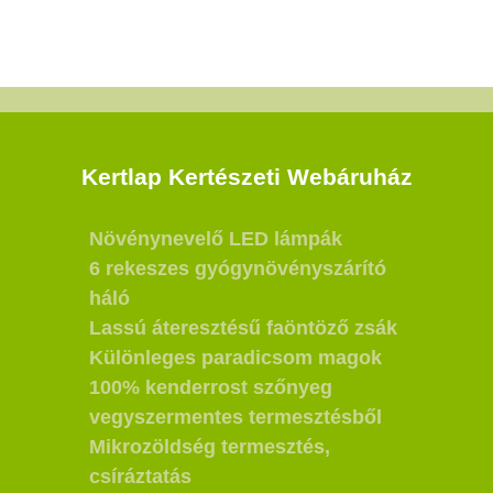
Kertlap Kertészeti Webáruház
Növénynevelő LED lámpák
6 rekeszes gyógynövényszárító
háló
Lassú áteresztésű faöntöző zsák
Különleges paradicsom magok
100% kenderrost szőnyeg
vegyszermentes termesztésből
Mikrozöldség termesztés,
csíráztatás