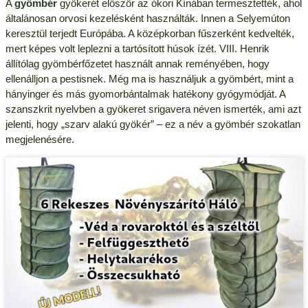
A
gyömbér
gyökerét először az ókori Kínában termesztették, ahol
általánosan orvosi kezelésként használták. Innen a Selyemúton
keresztül terjedt Európába. A középkorban fűszerként kedvelték,
mert képes volt leplezni a tartósított húsok ízét. VIII. Henrik
állítólag gyömbérfőzetet használt annak reményében, hogy
ellenálljon a pestisnek. Még ma is használjuk a gyömbért, mint a
hányinger és más gyomorbántalmak hatékony gyógymódját. A
szanszkrit nyelvben a gyökeret srigavera néven ismerték, ami azt
jelenti, hogy „szarv alakú gyökér” – ez a név a gyömbér szokatlan
megjelenésére.