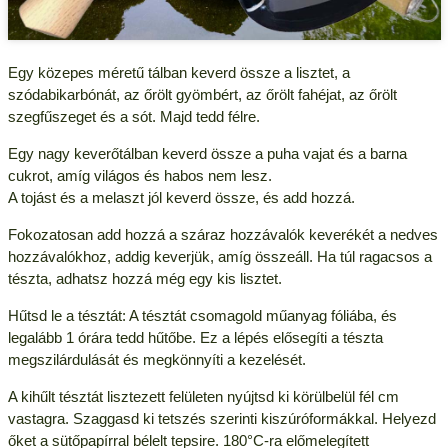
Egy közepes méretű tálban keverd össze a lisztet, a
szódabikarbónát, az őrölt gyömbért, az őrölt fahéjat, az őrölt
szegfűszeget és a sót. Majd tedd félre.
Egy nagy keverőtálban keverd össze a puha vajat és a barna
cukrot, amíg világos és habos nem lesz.
A tojást és a melaszt jól keverd össze, és add hozzá.
Fokozatosan add hozzá a száraz hozzávalók keverékét a nedves
hozzávalókhoz, addig keverjük, amíg összeáll. Ha túl ragacsos a
tészta, adhatsz hozzá még egy kis lisztet.
Hűtsd le a tésztát: A tésztát csomagold műanyag fóliába, és
legalább 1 órára tedd hűtőbe. Ez a lépés elősegíti a tészta
megszilárdulását és megkönnyíti a kezelését.
A kihűlt tésztát lisztezett felületen nyújtsd ki körülbelül fél cm
vastagra. Szaggasd ki tetszés szerinti kiszúróformákkal. Helyezd
őket a sütőpapírral bélelt tepsire. 180°C-ra előmelegített