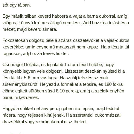
sót egy tálban.
Egy másik tálban keverd habosra a vajat a barna cukorral, amíg
világos, könnyű krémes állagú nem lesz. Add hozzá a tojást és a
mézet, majd keverd simára.
Fokozatosan dolgozd bele a száraz összetevőket a vajas-cukros
keverékbe, amíg egynemű mnasszát nem kapsz. Ha a tészta túl
ragacsos, adj hozzá kevés lisztet.
Csomagold fóliába, és legalább 1 órára tedd hűtőbe, hogy
könnyebb legyen vele dolgozni. Lisztezett deszkán nyújtsd ki a
tésztát kb. 5-6 mm vastagra. Használj tetszés szerinti
süteménykiszúrót. Helyezd a formákat a tepsire, és 180 fokra
előmelegített sütőben süsd 8-10 percig, amíg a széleik enyhén
barnulni kezdenek.
Hagyd a sütiket néhány percig pihenni a tepsin, majd tedd át
rácsra, hogy teljesen kihűljenek. Ha szeretnéd, cukormázzal,
drazsékkal vagy szórócukorral díszítheted.