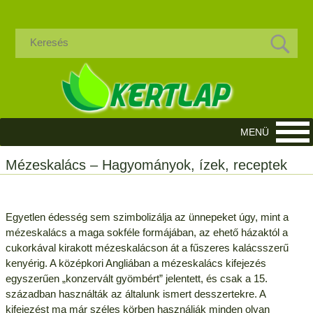
Mézeskalács – Hagyományok, ízek, receptek
Egyetlen édesség sem szimbolizálja az ünnepeket úgy, mint a
mézeskalács a maga sokféle formájában, az ehető házaktól a
cukorkával kirakott mézeskalácson át a fűszeres kalácsszerű
kenyérig. A középkori Angliában a mézeskalács kifejezés
egyszerűen „konzervált gyömbért” jelentett, és csak a 15.
században használták az általunk ismert desszertekre. A
kifejezést ma már széles körben használják minden olyan