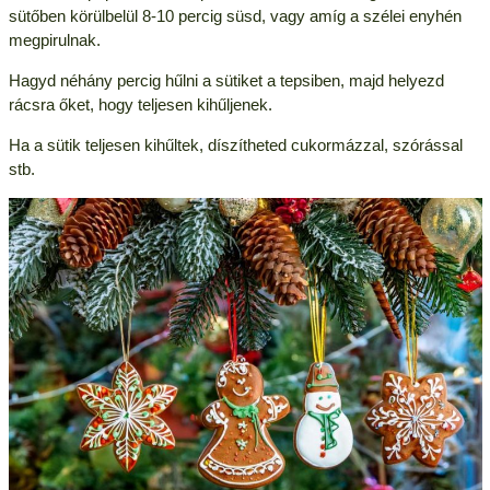
sütőben körülbelül 8-10 percig süsd, vagy amíg a szélei enyhén
megpirulnak.
Hagyd néhány percig hűlni a sütiket a tepsiben, majd helyezd
rácsra őket, hogy teljesen kihűljenek.
Ha a sütik teljesen kihűltek, díszítheted cukormázzal, szórással
stb.