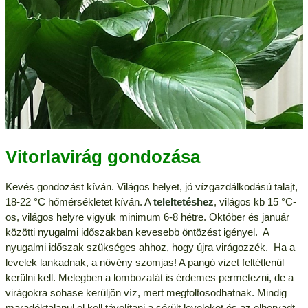
Vitorlavirág gondozása
Kevés gondozást kíván. Világos helyet, jó vízgazdálkodású talajt,
18-22 °C hőmérsékletet kíván. A
teleltetéshez
, világos kb 15 °C-
os, világos helyre vigyük minimum 6-8 hétre. Október és január
közötti nyugalmi időszakban kevesebb öntözést igényel. A
nyugalmi időszak szükséges ahhoz, hogy újra virágozzék. Ha a
levelek lankadnak, a növény szomjas! A pangó vizet feltétlenül
kerülni kell. Melegben a lombozatát is érdemes permetezni, de a
virágokra sohase kerüljön víz, mert megfoltosodhatnak. Mindig
maradéktalanul el kell távolítani a sérült leveleket és az elhervadt