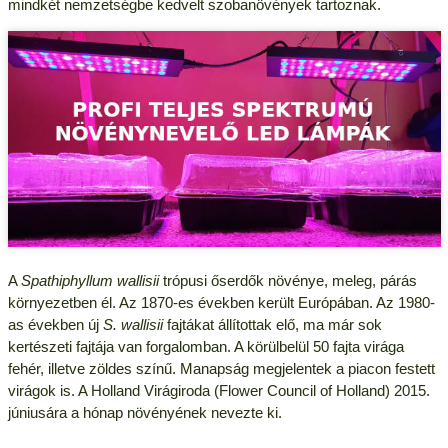
mindkét nemzetségbe kedvelt szobanövények tartoznak.
A
Spathiphyllum
wallisii
trópusi őserdők növénye, meleg, párás
környezetben él. Az 1870-es években került Európában. Az 1980-
as években új
S. wallisii
fajtákat állítottak elő, ma már sok
kertészeti fajtája van forgalomban. A körülbelül 50 fajta virága
fehér, illetve zöldes színű. Manapság megjelentek a piacon festett
virágok is. A Holland Virágiroda (Flower Council of Holland) 2015.
júniusára a hónap növényének nevezte ki.