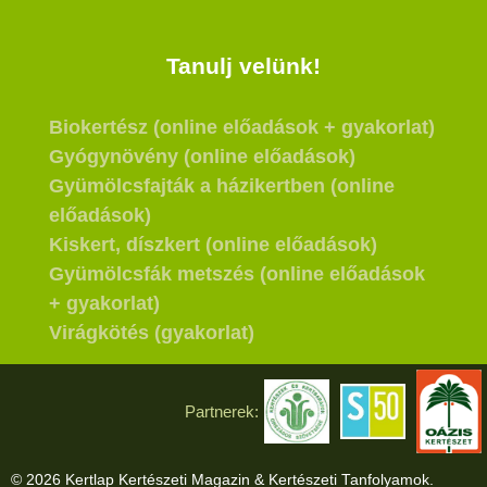
Tanulj velünk!
Biokertész (online előadások + gyakorlat)
Gyógynövény (online előadások)
Gyümölcsfajták a házikertben (online
előadások)
Kiskert, díszkert (online előadások)
Gyümölcsfák metszés (online előadások
+ gyakorlat)
Virágkötés (gyakorlat)
Partnerek:
© 2026 Kertlap Kertészeti Magazin & Kertészeti Tanfolyamok.