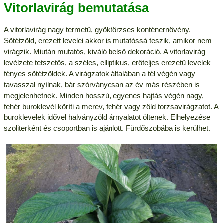
Vitorlavirág bemutatása
A vitorlavirág nagy termetű, gyöktörzses konténernövény.
Sötétzöld, erezett levelei akkor is mutatóssá teszik, amikor nem
virágzik. Miután mutatós, kiváló belső dekoráció. A vitorlavirág
levélzete tetszetős, a széles, elliptikus, erőteljes erezetű levelek
fényes sötétzöldek. A virágzatok általában a tél végén vagy
tavasszal nyílnak, bár szórványosan az év más részében is
megjelenhetnek. Minden hosszú, egyenes hajtás végén nagy,
fehér buroklevél köríti a merev, fehér vagy zöld torzsavirágzatot. A
buroklevelek idővel halványzöld árnyalatot öltenek. Elhelyezése
szoliterként és csoportban is ajánlott. Fürdőszobába is kerülhet.