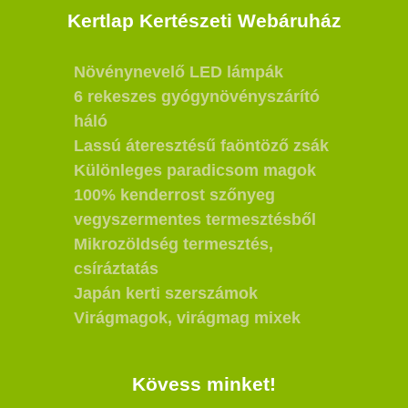
Kertlap Kertészeti Webáruház
Növénynevelő LED lámpák
6 rekeszes gyógynövényszárító
háló
Lassú áteresztésű faöntöző zsák
Különleges paradicsom magok
100% kenderrost szőnyeg
vegyszermentes termesztésből
Mikrozöldség termesztés,
csíráztatás
Japán kerti szerszámok
Virágmagok, virágmag mixek
Kövess minket!