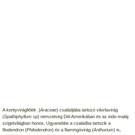
A kontyvirágfélék (
Araceae
) családjába tartozó vitorlavirág
(
Spathiphyllum sp
) nemzetség Dél Amerikában és az indo-maláj
szigetvilágban honos. Ugyanebbe a családba tartozik a
filodendron (
Philodendron
) és a flamingóvirág (
Anthurium
) is,