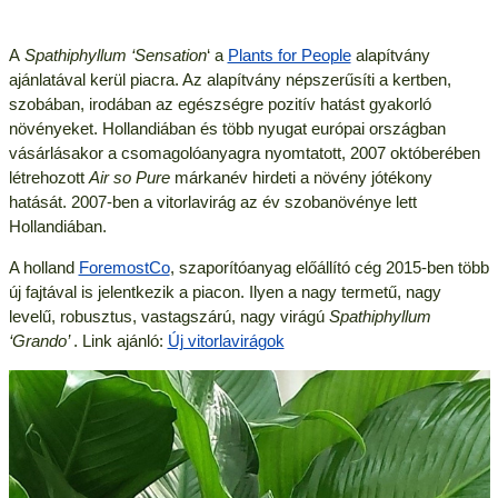
A
Spathiphyllum ‘Sensation
‘ a
Plants for People
alapítvány
ajánlatával kerül piacra. Az alapítvány népszerűsíti a kertben,
szobában, irodában az egészségre pozitív hatást gyakorló
növényeket. Hollandiában és több nyugat európai országban
vásárlásakor a csomagolóanyagra nyomtatott, 2007 októberében
létrehozott
Air so Pure
márkanév hirdeti a növény jótékony
hatását. 2007-ben a vitorlavirág az év szobanövénye lett
Hollandiában.
A holland
ForemostCo
, szaporítóanyag előállító cég 2015-ben több
új fajtával is jelentkezik a piacon. Ilyen a nagy termetű, nagy
levelű, robusztus, vastagszárú, nagy virágú
Spathiphyllum
‘Grando’
. Link ajánló:
Új vitorlavirágok