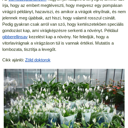
írja, hogy az embert megtéveszti, hogy megvesz egy pompásan
virágzó példányt, hazaviszi, és amikor a virágok elnyílnak, és nem
jelennek meg újabbak, azt hiszi, hogy valamit rosszul csinált.
Pedig gyakran csak arról van szó, hogy kertészetekben speciális
gondozást kap, ami virágképzésre serkenti a növényt. Például
gibberellinsav
kezelést kap a növény. Ne feledjük, hogy a
vitorlavirágnak a virágzáson túl is vannak értékei. Mutatós a
lombozata, tisztítja a levegőt.
Cikk ajánló:
Zöld doktorok