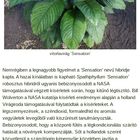
vitorlavirág ‘Sensation’
Nemrégiben a legnagyobb figyelmet a
‘Sensation’
nevű hibridje
kapta. A hazai kínálatban is kapható
Spathiphyllum ‘Sensation’
robosztus hibridről ugyanis bebizonyosodott a NASA
támogatásával végzett kísérletek során, hogy kitűnő légtisztító. Bill
Wolverton a NASA kutatója kísérleti eredményei alapján a holland
Virágiroda támogatásával folytatódtak a kísérleteket. A
légszennyezések, a széndioxid, formaledhid és aromás
vegyületek levegőből való kiszűrését tanulmányozták.
Bebizonyosodott, hogy a központi fűtés a légkondicionálás szárító
hatását a növények kompenzálják. Sőt a hollandok szerint
közvetlenül a számítógép képernyője közelében javítja a