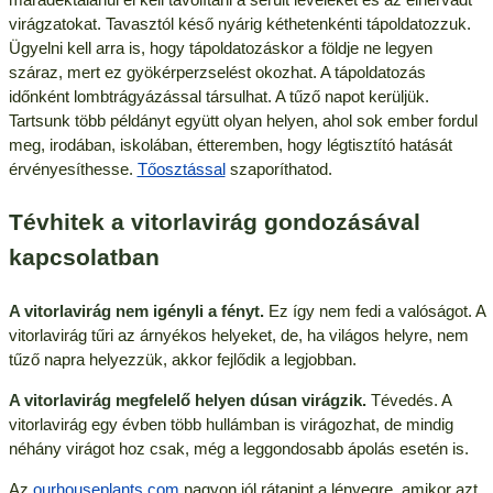
virágzatokat. Tavasztól késő nyárig kéthetenkénti tápoldatozzuk.
Ügyelni kell arra is, hogy tápoldatozáskor a földje ne legyen
száraz, mert ez gyökérperzselést okozhat. A tápoldatozás
időnként lombtrágyázással társulhat. A tűző napot kerüljük.
Tartsunk több példányt együtt olyan helyen, ahol sok ember fordul
meg, irodában, iskolában, étteremben, hogy légtisztító hatását
érvényesíthesse.
Tőosztással
szaporíthatod.
Tévhitek a vitorlavirág gondozásával
kapcsolatban
A vitorlavirág nem igényli a fényt.
Ez így nem fedi a valóságot. A
vitorlavirág tűri az árnyékos helyeket, de, ha világos helyre, nem
tűző napra helyezzük, akkor fejlődik a legjobban.
A vitorlavirág megfelelő helyen dúsan virágzik.
Tévedés. A
vitorlavirág egy évben több hullámban is virágozhat, de mindig
néhány virágot hoz csak, még a leggondosabb ápolás esetén is.
Az
ourhouseplants.com
nagyon jól rátapint a lényegre, amikor azt