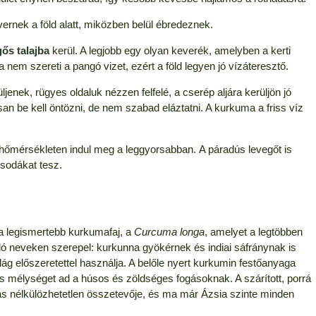
rnek a föld alatt, miközben belül ébredeznek.
ős talajba
kerül. A legjobb egy olyan keverék, amelyben a kerti
ma nem szereti a pangó vizet, ezért a föld legyen jó vízáteresztő.
enek, rügyes oldaluk nézzen felfelé, a cserép aljára kerüljön jó
 be kell öntözni, de nem szabad eláztatni. A kurkuma a friss víz
 hőmérsékleten indul meg a leggyorsabban. A páradús levegőt is
csodákat tesz.
a legismertebb kurkumafaj, a
Curcuma longa
, amelyet a legtöbben
ló neveken szerepel: kurkunna gyökérnek és indiai sáfránynak is
ág előszeretettel használja. A belőle nyert kurkumin festőanyaga
es mélységet ad a húsos és zöldséges fogásoknak. A szárított, porrá
s nélkülözhetetlen összetevője, és ma már Ázsia szinte minden