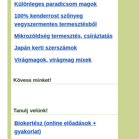
Különleges paradicsom magok
100% kenderrost szőnyeg
vegyszermentes termesztésből
Mikrozöldség termesztés, csíráztatás
Japán kerti szerszámok
Virágmagok, virágmag mixek
Kövess minket!
Tanulj velünk!
Biokertész (online előadások +
gyakorlat)