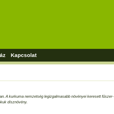
áz
Kapcsolat
ban. A kurkuma nemzetség legizgalmasabb növényei keresett fűszer-
Sokuk dísznövény.