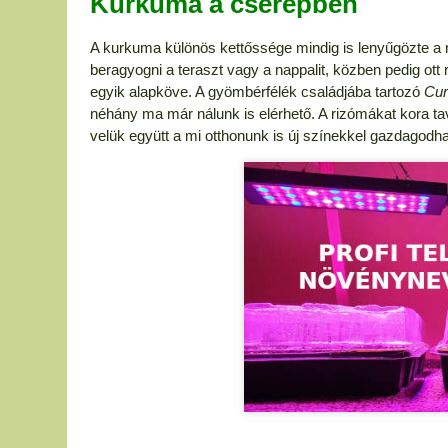
Kurkuma a cserépben
A kurkuma különös kettőssége mindig is lenyűgözte a
beragyogni a teraszt vagy a nappalit, közben pedig ot
egyik alapköve. A gyömbérfélék családjába tartozó
Cu
néhány ma már nálunk is elérhető. A rizómákat kora ta
velük együtt a mi otthonunk is új színekkel gazdagodha