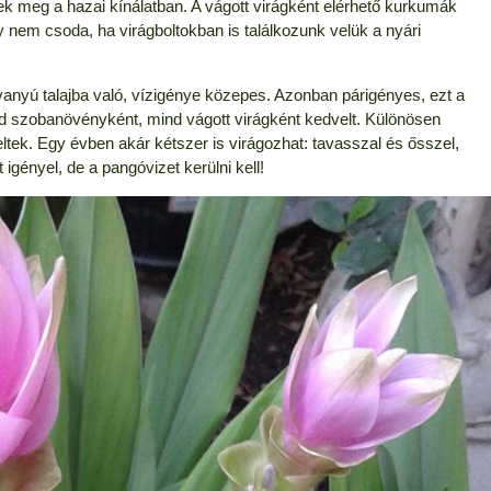
k meg a hazai kínálatban. A vágott virágként elérhető kurkumák
y nem csoda, ha virágboltokban is találkozunk velük a nyári
vanyú talajba való, vízigénye közepes. Azonban párigényes, ezt a
ind szobanövényként, mind vágott virágként kedvelt. Különösen
ltek. Egy évben akár kétszer is virágozhat: tavasszal és ősszel,
t igényel, de a pangóvizet kerülni kell!