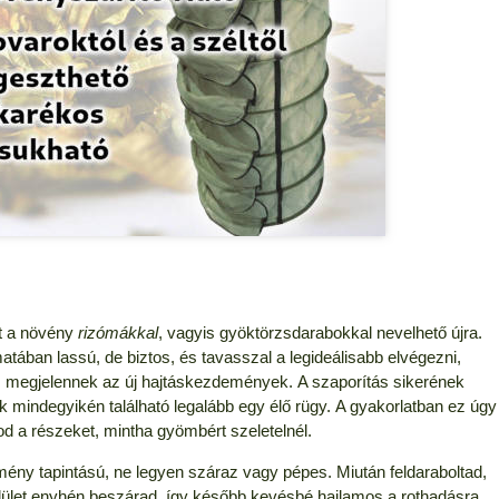
t a növény
rizómákkal
, vagyis gyöktörzsdarabokkal nevelhető újra.
ában lassú, de biztos, és tavasszal a legideálisabb elvégezni,
s megjelennek az új hajtáskezdemények. A szaporítás sikerének
 mindegyikén található legalább egy élő rügy. A gyakorlatban ez úgy
od a részeket, mintha gyömbért szeletelnél.
mény tapintású, ne legyen száraz vagy pépes. Miután feldaraboltad,
elület enyhén beszárad, így később kevésbé hajlamos a rothadásra.