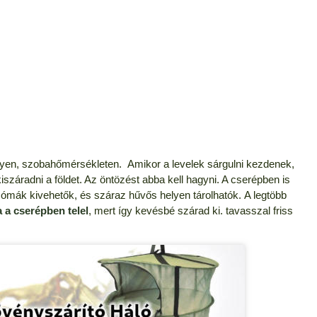
helyen, szobahőmérsékleten. Amikor a levelek sárgulni kezdenek,
száradni a földet. Az öntözést abba kell hagyni. A cserépben is
rizómák kivehetők, és száraz hűvős helyen tárolhatók. A legtöbb
 a cserépben telel
, mert így kevésbé szárad ki. tavasszal friss