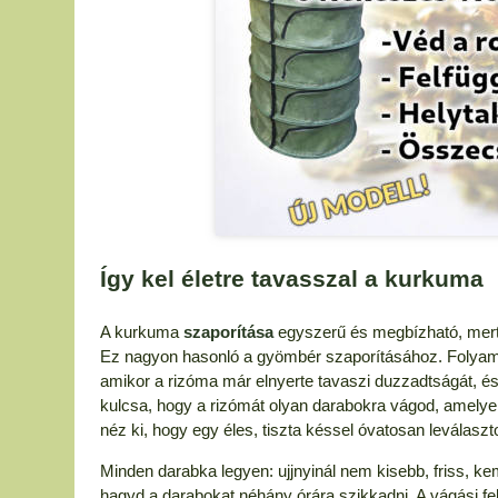
Így kel életre tavasszal a kurkuma
A kurkuma
szaporítása
egyszerű és megbízható, mer
Ez nagyon hasonló a gyömbér szaporításához. Folyamat
amikor a rizóma már elnyerte tavaszi duzzadtságát, é
kulcsa, hogy a rizómát olyan darabokra vágod, amelyek
néz ki, hogy egy éles, tiszta késsel óvatosan leválaszt
Minden darabka legyen: ujjnyinál nem kisebb, friss, ke
hagyd a darabokat néhány órára szikkadni. A vágási f