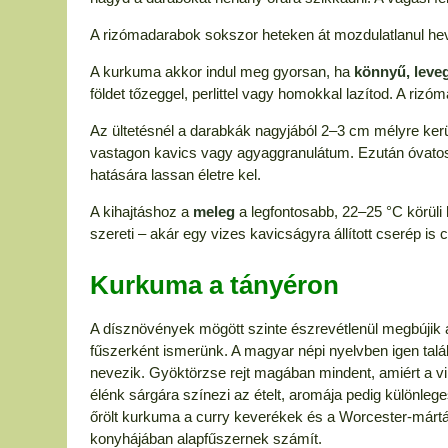
A rizómadarabok sokszor heteken át mozdulatlanul heve
A kurkuma akkor indul meg gyorsan, ha
könnyű, leveg
földet tőzeggel, perlittel vagy homokkal lazítod. A rizó
Az ültetésnél a darabkák nagyjából 2–3 cm mélyre kerülj
vastagon kavics vagy agyaggranulátum. Ezután óvatosan
hatására lassan életre kel.
A kihajtáshoz a
meleg
a legfontosabb, 22–25 °C körüli
szereti – akár egy vizes kavicságyra állított cserép is 
Kurkuma a tányéron
A dísznövények mögött szinte észrevétlenül megbújik 
fűszerként ismerünk. A magyar népi nyelvben igen talá
nevezik. Gyöktörzse rejt magában mindent, amiért a vil
élénk sárgára színezi az ételt, aromája pedig különleg
őrölt kurkuma a curry keverékek és a Worcester-mártá
konyhájában alapfűszernek számít.