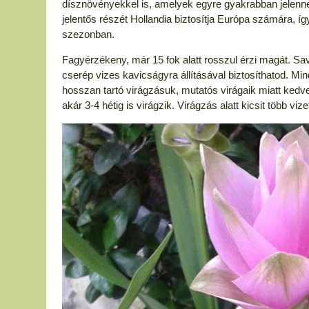
dísznövényekkel is, amelyek egyre gyakrabban jelenne
jelentős részét Hollandia biztosítja Európa számára, íg
szezonban.
Fagyérzékeny, már 15 fok alatt rosszul érzi magát. Sa
cserép vizes kavicságyra állításával biztosíthatod. M
hosszan tartó virágzásuk, mutatós virágaik miatt kedve
akár 3-4 hétig is virágzik. Virágzás alatt kicsit több vize