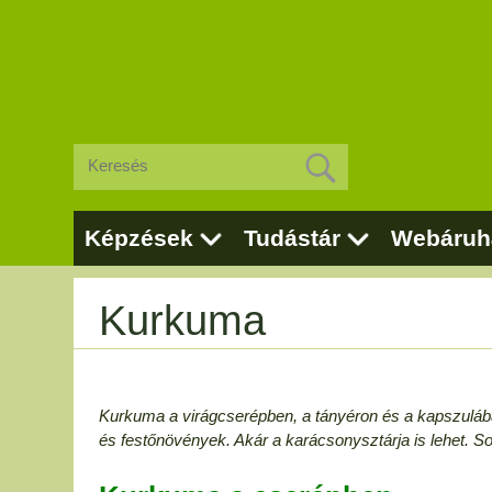
Képzések
Tudástár
Webáruh
Kurkuma
Kurkuma a virágc
serépben, a tányéron és a kapszulá
és festőnövény
ek. Akár a karácsonysztárja is lehet. 