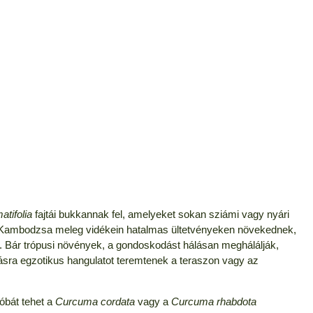
tifolia
fajtái bukkannak fel, amelyeket sokan sziámi vagy nyári
és Kambodzsa meleg vidékein hatalmas ültetvényeken növekednek,
. Bár trópusi növények, a gondoskodást hálásan meghálálják,
pásra egzotikus hangulatot teremtenek a teraszon vagy az
róbát tehet a
Curcuma cordata
vagy a
Curcuma rhabdota