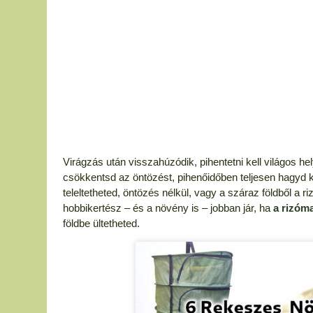
Virágzás után visszahúzódik, pihentetni kell világos 
csökkentsd az öntözést, pihenőidőben teljesen hagyd ki
teleltetheted, öntözés nélkül, vagy a száraz földből a 
hobbikertész – és a növény is – jobban jár, ha
a rizóma
földbe ültetheted.