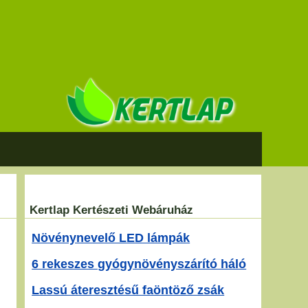
Kertlap Kertészeti Webáruház
Növénynevelő LED lámpák
6 rekeszes gyógynövényszárító háló
Lassú áteresztésű faöntöző zsák