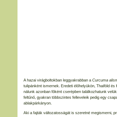
A hazai virágboltokban leggyakrabban a
Curcuma alisma
tulipánként ismernek. Eredeti élőhelyükön, Thaiföld 
nálunk azonban főként cserépben találkozhatunk velük
feltűnő, gyakran többszintes felleveleik pedig egy csa
ablakpárkányon.
Aki a fajták változatosságát is szeretné megismerni, p