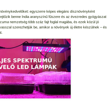
 növénykedvelőket: egyszerre képes elegáns dísznövényként
t rejtőzik benne India aranyszínű fűszere és az évezredes gyógyászat
rcuma
nemzetség több száz fajt foglal magába, és ezek közül jó
vasszal szerezhetjük be, amikor a növények új életre készülnek – és
t.