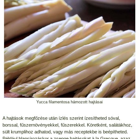
Yucca filamentosa hámozott hajtásai
A hajtások megfőzése után ízlés szerint ízesítheted sóval,
borssal, fűszernövényekkel, fűszerekkel. Köretként, salátákhoz,
sült krumplihoz adhatod, vagy más receptekbe is beépítheted.
Például blansírozáskor a zsenge hajtásokat à la Grecque, azaz