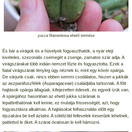
yucca filamentosa ehető termése
És bár a virágok és a hüvelyek fogyaszthatók, a nyár eleji
kivételes, szezonális csemegét a zsenge, zamatos szár adja. A
virágszárakat több indián nemzet főzte és fogyasztotta. Ezek a
fiatal virágszárak tényleg úgy néznek ki, mint egy kövér spárga.
De várjunk csak, nincs ebben semmi csodálatos, hiszen a jukkák
az aszparáfuszfélék (Asparagaceae) családjába tartoznak. A főtt
hajtások spárga állagúak, kifejezetten édesek, és egyedi ízük van.
A spárgához hasonlóan az ehető jukka szárának is
lepattinthatónak kell lennie, ez mutatja frissességét, azt, hogy
fogyasztásra alkalmas. A hajtásokat felhasználás előtt egy
éjszakára be kell áztatni. A sötétzöld fellevelek keserűek lehetnek,
pattintsd le őket. A szárat óvatosan le kell hámozni.