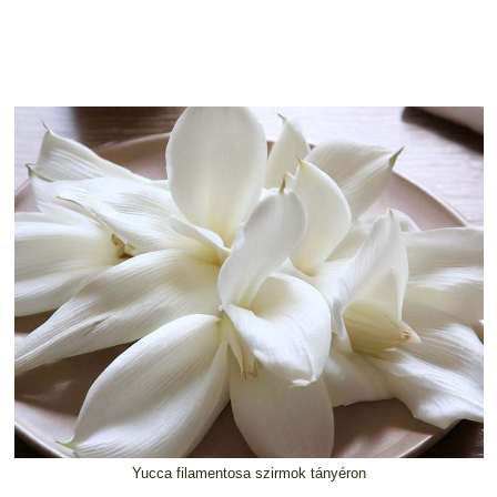
Yucca filamentosa szirmok tányéron