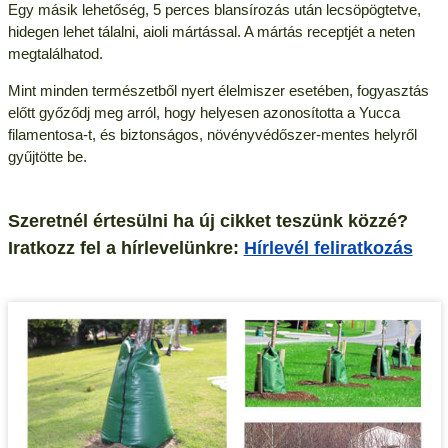
Egy másik lehetőség, 5 perces blansírozás után lecsöpögtetve,
hidegen lehet tálalni, aioli mártással. A mártás receptjét a neten
megtalálhatod.
Mint minden természetből nyert élelmiszer esetében, fogyasztás
előtt győződj meg arról, hogy helyesen azonosította a Yucca
filamentosa-t, és biztonságos, növényvédőszer-mentes helyről
gyűjtötte be.
Szeretnél értesülni ha új cikket teszünk közzé?
Iratkozz fel a hírlevelünkre:
Hírlevél feliratkozás