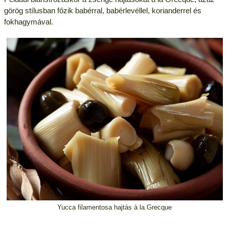
görög stílusban főzik babérral, babérlevéllel, korianderrel és
fokhagymával.
Yucca filamentosa hajtás à la Grecque