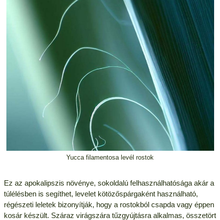
Yucca filamentosa levél rostok
Ez az apokalipszis növénye, sokoldalú felhasználhatósága akár a
túlélésben is segíthet, levelet kötözőspárgaként használható,
régészeti leletek bizonyítják, hogy a rostokból csapda vagy éppen
kosár készült. Száraz virágszára tűzgyújtásra alkalmas, összetört