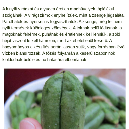
A kinyílt virágzat és a yucca éretlen maghüvelyek táplálékul
szolgálnak. A virágszirmok enyhe ízűek, mint a zsenge jégsaláta.
Párolhatók és nyersen is fogyaszthatók. A zsenge, még fel nem
nyílt termések különleges zöldségek. A toknak belül lédúsnak, a
magoknak fehérnek, puhának és éretlennek kell lenniük, a zöld
héjat viszont le kell hámozni, mert az ehetetlenül keserű. A
hagyományos elkészítés során lassan sütik, vagy forrásban lévő
vízben blansírozzák. A főzés folyamán a keserű szaponinok
kioldódnak belőle és hó hatására elbomlanak.