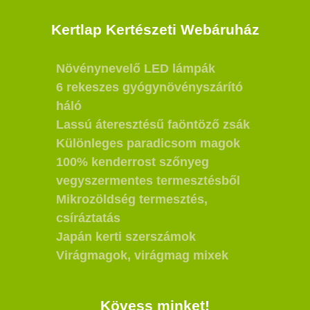
Kertlap Kertészeti Webáruház
Növénynevelő LED lámpák
6 rekeszes gyógynövényszárító
háló
Lassú áteresztésű faöntöző zsák
Különleges paradicsom magok
100% kenderrost szőnyeg
vegyszermentes termesztésből
Mikrozöldség termesztés,
csíráztatás
Japán kerti szerszámok
Virágmagok, virágmag mixek
Kövess minket!