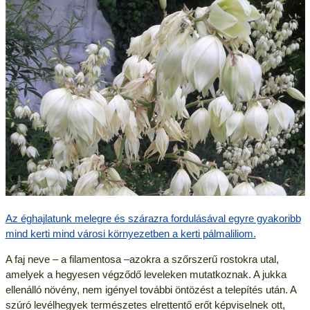
Az éghajlatunk melegre és szárazra fordulásával egyre gyakoribb
mind kerti mind városi környezetben a kerti pálmaliliom.
A faj neve – a filamentosa –azokra a szőrszerű rostokra utal,
amelyek a hegyesen végződő leveleken mutatkoznak. A jukka
ellenálló növény, nem igényel további öntözést a telepítés után. A
szúró levélhegyek természetes elrettentő erőt képviselnek ott,