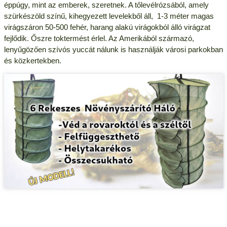
éppúgy, mint az emberek, szeretnek. A tőlevélrózsából, amely
szürkészöld színű, kihegyezett levelekből áll, 1-3 méter magas
virágszáron 50-500 fehér, harang alakú virágokból álló virágzat
fejlődik. Őszre toktermést érlel. Az Amerikából származó,
lenyűgözően szívós yuccát nálunk is használják városi parkokban
és közkertekben.