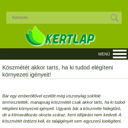
Köszmétét akkor tarts, ha ki tudod elégíteni
környezeti igényeit!
Bár egy emberöltővel ezelőtt még viszonylag sokfelé
termesztették, manapság köszmétét csak akkor tarts, ha ki tudod
elégíteni környezeti igényeit. Ugyanis bár a köszméte hidegtűrő,
de a klímaváltozás okozta száraz, forró időjárást nem kedveli. A
köszmétét öntözni kell, és talajigényét sem egyszerű kielégíteni.