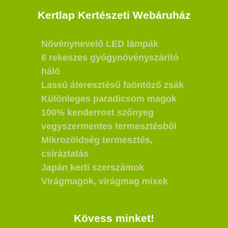
Kertlap Kertészeti Webáruház
Növénynevelő LED lámpák
6 rekeszes gyógynövényszárító
háló
Lassú áteresztésű faöntöző zsák
Különleges paradicsom magok
100% kenderrost szőnyeg
vegyszermentes termesztésből
Mikrozöldség termesztés,
csíráztatás
Japán kerti szerszámok
Virágmagok, virágmag mixek
Kövess minket!