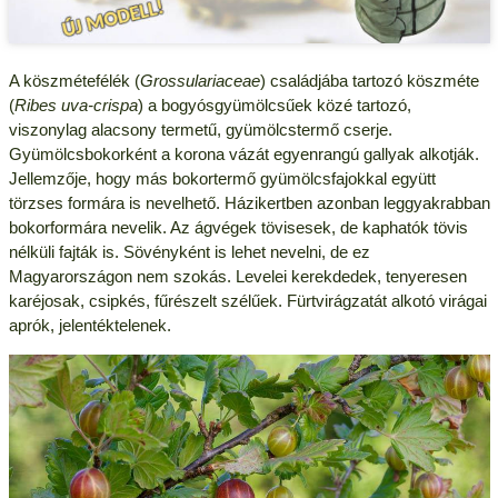
A köszmétefélék (
Grossulariaceae
) családjába tartozó köszméte
(
Ribes uva-crispa
) a bogyósgyümölcsűek közé tartozó,
viszonylag alacsony termetű, gyümölcstermő cserje.
Gyümölcsbokorként a korona vázát egyenrangú gallyak alkotják.
Jellemzője, hogy más bokortermő gyümölcsfajokkal együtt
törzses formára is nevelhető. Házikertben azonban leggyakrabban
bokorformára nevelik. Az ágvégek tövisesek, de kaphatók tövis
nélküli fajták is. Sövényként is lehet nevelni, de ez
Magyarországon nem szokás. Levelei kerekdedek, tenyeresen
karéjosak, csipkés, fűrészelt szélűek. Fürtvirágzatát alkotó virágai
aprók, jelentéktelenek.