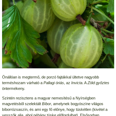
Önállóan is megtermő, de porzó fajtákkal ültetve nagyobb
terméshozam várható a
Pallagi óriás
, az
Invicta
. A
Zöld győztes
öntermékeny.
Szintén rezisztens a magyar nemesítésű a Nyírségben
magvetésből szelektált
Bíbor
, amelynek bogyószíne világos
bíborrózsaszín, és ami egy fő előnye, hogy tüskétlen (kivétel a
vesszők alja, ahol néhány tüske előfordulhat). Elsősorban