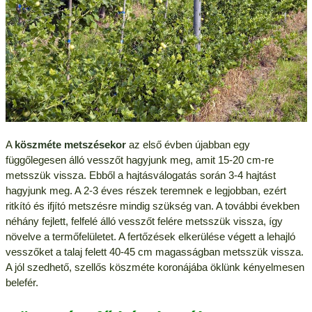
A
köszméte metszésekor
az első évben újabban egy
függőlegesen álló vesszőt hagyjunk meg, amit 15-20 cm-re
metsszük vissza. Ebből a hajtásválogatás során 3-4 hajtást
hagyjunk meg. A 2-3 éves részek teremnek e legjobban, ezért
ritkító és ifjító metszésre mindig szükség van. A további években
néhány fejlett, felfelé álló vesszőt felére metsszük vissza, így
növelve a termőfelületet. A fertőzések elkerülése végett a lehajló
vesszőket a talaj felett 40-45 cm magasságban metsszük vissza.
A jól szedhető, szellős köszméte koronájába öklünk kényelmesen
belefér.