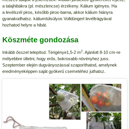
a talajhibákra (pl. mészlencse) érzékeny. Kálium igényes. Ha
a levélszél piros, később piros-barna, akkor kálium hiányra
gyanakodhatsz. káliumtúlsúlyos Volldüngert levéltrágyával
hozhatod helyre a hibát.
Köszméte gondozása
2
Inkább ősszel telepítsd. Térigénye1,5-2 m
. Ajánlott 8-10 cm-re
mélyebbre ültetni, hogy erős, bokrosabb növényhez juss.
Szeptember elején dugványozással szaporíthatod, amelynek
eredményeképpen saját gyökerű csemetéhez juthatsz.