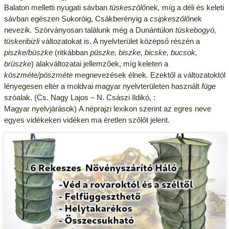
Balaton melletti nyugati sávban
tüskeszőlő
nek
,
míg a déli és keleti
sávban egészen Sukoróig, Csákberényig a
csipkeszőlő
nek
nevezik
.
Szórványosan találunk még a Dunántúlon
tüskebogyó,
tüskeribizli
változatokat is. A nyelvterület középső részén a
piszke/büszke
(ritkábban
püszke, biszke, bicske, bucsok,
brüszke
) alakváltozatai jellemzőek, míg keleten a
köszméte/pöszméte
megnevezések élnek
.
Ezektől a változatoktól
lényegesen eltér a moldvai magyar nyelvterületen használt
füge
szóalak. (Cs. Nagy Lajos – N. Császi Ildikó, :
Magyar nyelvjárások) A néprajzi lexikon szerint az egres neve
egyes vidékeken vidéken ma éretlen szőlőt jelent.