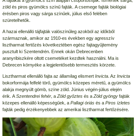
A fajtákat a gyümölcs szín alapján csoportosítják. Ismertek sárga,
zöld és piros gyümölcs színű fajták. A csemege fajták biológiai
érésben piros vagy sárga színűek, július első felében
szüretelhetők.
A hazai ellenálló tájfajták valószínűleg azokból az időkből
származnak, amikor az 1910-es években egy agresszív
lisztharmat fertőzés következtében egész fajtagyűjtemény
pusztult ki Szentendrén. Ennek okán Debrecenben
aranyribiszkére oltott csemetéket kezdtek használni. Ma is
Debrecen környéke a legjelentősebb termesztés körzete.
Lisztharmat ellenálló fajta az államilag elismert
Invicta
. Az
Invicta
bokorformája felfelé törő, gyümölcs közepes méretű, a gyümölcs
alakja megnyúlt gömb, színe zöld. Június végén-július elején
érik. A
Szentendrei fehér
, a
Zöld győztes
és a
Zöld gyöngy
fajták
közepes ellenálló képességűek, a
Pallagi óriás
és a
Piros ízletes
fajták pedig érzékenyebbek az amerikai lisztharmat fertőzésére.