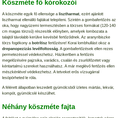
Köszméte fő kórokozói
A köszméte egyik fő ellensége a
lisztharmat
, ezért ajánlott
lisztharmat ellenálló fajtákat telepíteni. Szintén a gombafertőzés az
oka, hogy nagyüzemi termesztésben a törzses formákat (120-140
cm magas törzsű) részesítik előnyben, amelyek lombozata a
talajtól távolabb kerülve kevésbé fertőződnek. Az aranyribiszke
törzs fogékony a
botrítisz
fertőzésre! Korai lombhullást okoz a
drepanopezizás levélfoltosság
. A gombafertőzések ellen rezes
permetezéssel védekezhetsz. Házikertben a fertőzés
megelőzésére pajzsika, varádics, csalán és zsurlófőzetet vagy
kéntartalmú szereket használhatsz. A már meglévő fertőzés ellen
mészkénlével védekezhetsz. A tetveket erős vízsugárral
lesöpörheted le róla.
A félérett állapotban leszedett gyümölcsből ízletes mártás, lekvár,
kompót, gyümölcslé készülhet.
Néhány köszméte fajta