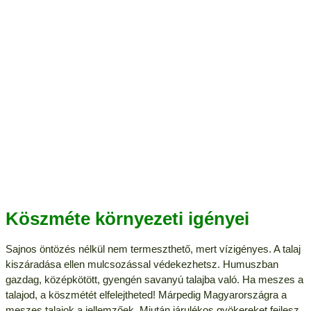
Köszméte környezeti igényei
Sajnos öntözés nélkül nem termeszthető, mert vízigényes. A talaj
kiszáradása ellen mulcsozással védekezhetsz. Humuszban
gazdag, középkötött, gyengén savanyú talajba való. Ha meszes a
talajod, a köszmétét elfelejtheted! Márpedig Magyarországra a
meszes talajok a jellemzőek. Miután járulékos gyökereket fejlesz,