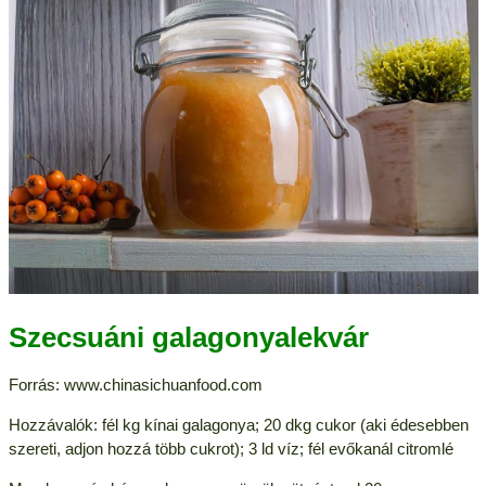
Szecsuáni galagonyalekvár
Forrás: www.chinasichuanfood.com
Hozzávalók: fél kg kínai galagonya; 20 dkg cukor (aki édesebben
szereti, adjon hozzá több cukrot); 3 ld víz; fél evőkanál citromlé