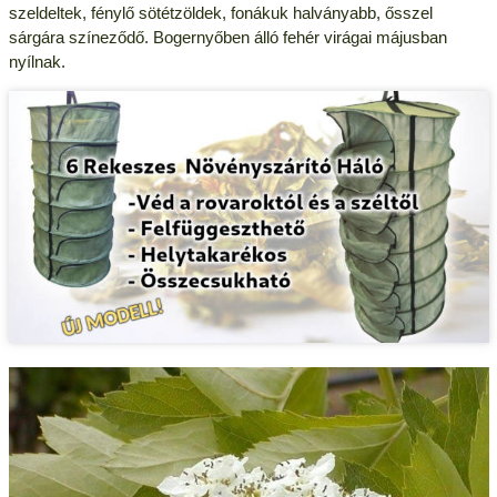
szeldeltek, fénylő sötétzöldek, fonákuk halványabb, ősszel
sárgára színeződő. Bogernyőben álló fehér virágai májusban
nyílnak.