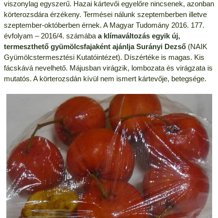
viszonylag egyszerű. Hazai kártevői egyelőre nincsenek, azonban
körterozsdára érzékeny. Termései nálunk szeptemberben illetve
szeptember-októberben érnek. A Magyar Tudomány 2016. 177.
évfolyam – 2016/4. számába
a klímaváltozás egyik új,
termeszthető gyümölcsfajaként ajánlja Surányi Dezső
(NAIK
Gyümölcstermesztési Kutatóintézet). Díszértéke is magas. Kis
fácskává nevelhető. Májusban virágzik, lombozata és virágzata is
mutatós. A körterozsdán kívül nem ismert kártevője, betegsége.