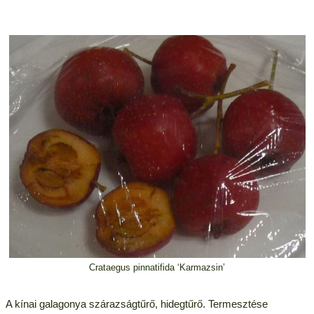
Crataegus pinnatifida ‘Karmazsin’
A kínai galagonya szárazságtűrő, hidegtűrő. Termesztése