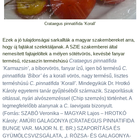
Crataegus pinnatifida ‘Korall’
Ezek a jó tulajdonságai sarkallták a magyar szakembereket arra,
hogy új fajtákat szelektáljanak. A SZIE szakemberei által
nemesített fajtajelöltek a mélyen sötétvörös, kevésbé fanyar
termésű, rózsaszín terméshúsú
Crataegus pinnatifida
’Karmazsin’
, a bíborvörös, fanyar ízű, igen bő termésű
C.
pinnatifida
’Bíbor’
és a korall vörös, nagy termésű, lisztes
terméshúsú
C. pinnatifida ’Korall’
. Mindegyikük Dr. Hrotkó
Károly egyetemi tanár gyűjtéséből származik. Szaporításuk
oltással, nyári alvószemzéssel (Chip szemzés) történhet. A
legmegfelelőbb alanynak a
C. laevigata
bizonyult.
(Forrás: SZABÓ Veronika – MAGYAR Lajos – HROTKÓ
Károly: AMÚRI GALAGONYA (CRATAEGUS PINNATIFIDA
BUNGE VAR. MAJOR N. E. BR.) SZAPORÍTÁSA ÉS
GYÜMÖLCSVIZSGÁLATA, „I. RÓZSA- ÉS GALAGONYA-