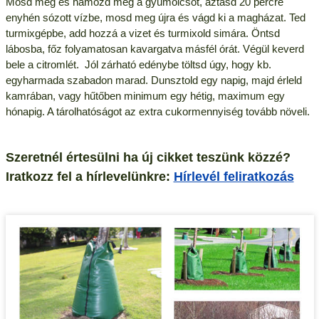
Mosd meg és hámozd meg a gyümölcsöt, áztasd 20 percre
enyhén sózott vízbe, mosd meg újra és vágd ki a magházat. Ted
turmixgépbe, add hozzá a vizet és turmixold simára. Öntsd
lábosba, főz folyamatosan kavargatva másfél órát. Végül keverd
bele a citromlét. Jól zárható edénybe töltsd úgy, hogy kb.
egyharmada szabadon marad. Dunsztold egy napig, majd érleld
kamrában, vagy hűtőben minimum egy hétig, maximum egy
hónapig. A tárolhatóságot az extra cukormennyiség tovább növeli.
Szeretnél értesülni ha új cikket teszünk közzé?
Iratkozz fel a hírlevelünkre:
Hírlevél feliratkozás