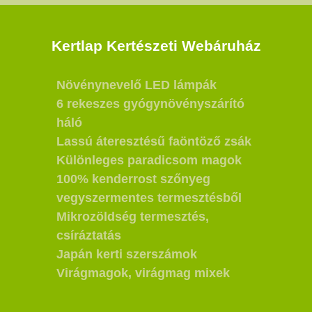
Kertlap Kertészeti Webáruház
Növénynevelő LED lámpák
6 rekeszes gyógynövényszárító
háló
Lassú áteresztésű faöntöző zsák
Különleges paradicsom magok
100% kenderrost szőnyeg
vegyszermentes termesztésből
Mikrozöldség termesztés,
csíráztatás
Japán kerti szerszámok
Virágmagok, virágmag mixek