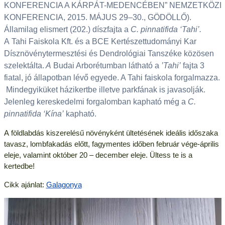
KONFERENCIA A KÁRPÁT-MEDENCÉBEN” NEMZETKÖZI
KONFERENCIA, 2015. MÁJUS 29–30., GÖDÖLLŐ).
Államilag elismert (202.) díszfajta a
C. pinnatifida ‘Tahi’.
A Tahi Faiskola Kft. és a BCE Kertészettudományi Kar
Dísznövénytermesztési és Dendrológiai Tanszéke közösen
szelektálta.
A
Budai Arborétumban látható a
’Tahi’
fajta 3
fiatal, jó állapotban lévő egyede. A Tahi faiskola forgalmazza.
Mindegyiküket házikertbe illetve parkfának is javasolják.
Jelenleg kereskedelmi forgalomban kapható még a
C.
pinnatifida ‘Kína’
kapható.
A földlabdás kiszerelésű növényként ültetésének ideális időszaka
tavasz, lombfakadás előtt, fagymentes időben február vége-április
eleje, valamint október 20 – december eleje. Ültess te is a
kertedbe!
Cikk ajánlat:
Galagonya