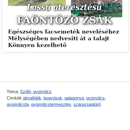
Téma:
Szőlő, gyümölcs
Címkék
almafélék
,
bogyósok
,
galagonya
,
gyümölcs
,
gyümölcsfa
,
gyümölcstermesztés
,
szárazságtűrő