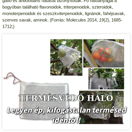
gátló és antioxidáns hatását bizonyították. Fő hatóanyagai a
bogyóban található flavonoidok, triterpenoidok, szteroidok,
monoterpenoidok és szeszkviterpenoidok, lignánok, fahéjsavak,
szerves savak, aminok. (Forrás: Molecules 2014,
19
(2), 1685-
1712;)