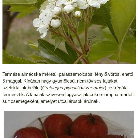
Termése almácska méretű, paraszemölcsös, fénylő vörös, ehető
5 maggal. Kínában nagy gyümölcsű, nem tövises fajtákat
szelektáltak belőle (
Crataegus pinnatifida var major
), és régóta
termesztik. A kínaiak szívesen fogyasztják cukorszirupba mártott
sült csemegeként, amelyet utcai árusok árulnak.