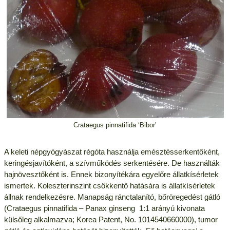
Crataegus pinnatifida ‘Bibor’
A keleti népgyógyászat régóta használja emésztésserkentőként,
keringésjavítóként, a szívműködés serkentésére. De használták
hajnövesztőként is. Ennek bizonyítékára egyelőre állatkísérletek
ismertek. Koleszterinszint csökkentő hatására is állatkísérletek
állnak rendelkezésre. Manapság ránctalanító, bőröregedést gátló
(Crataegus pinnatifida – Panax ginseng 1:1 arányú kivonata
külsőleg alkalmazva; Korea Patent, No. 1014540660000), tumor