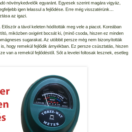
ladó növénykedvelők egyaránt. Egyesek szerint magára vigyáz,
egfeljebb igen lelassul a fejlődése. Erre még visszatérünk…
tása az igazi.
. Először a távol keleten hódították meg vele a piacot. Koreában
sztító, miközben oxigént bocsát ki, (minő csoda, hiszen ez minden
ktromágneses sugarakat. Az utóbbit persze még nem bizonyították
 is, hogy remekül fejlődik árnyékban. Ez persze csúsztatás, hiszen
e van a remekül fejlődéstől. Sőt a levelei foltosak lesznek, esetleg