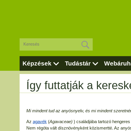
Képzések
Tudástár
Webáruh
Így futtatják a keres
Mi mindent tud az anyósnyelv, és mi mindent szeretné
Az
agavék
(
Agavaceae)
) családjába tartozó hengeres
Nem régóta vált dísznövényként közismertté. Az anyósn