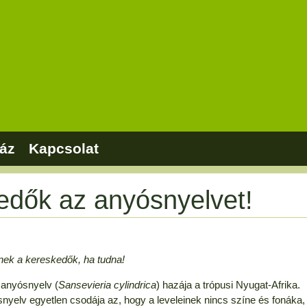
áz
Kapcsolat
kedők az anyósnyelvet!
nek a kereskedők, ha tudna!
 anyósnyelv (
Sansevieria cylindrica
) hazája a trópusi Nyugat-Afrika.
yelv egyetlen csodája az, hogy a leveleinek nincs színe és fonáka,