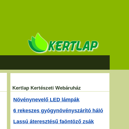
Kertlap Kertészeti Webáruház
Növénynevelő LED lámpák
6 rekeszes gyógynövényszárító háló
Lassú áteresztésű faöntöző zsák