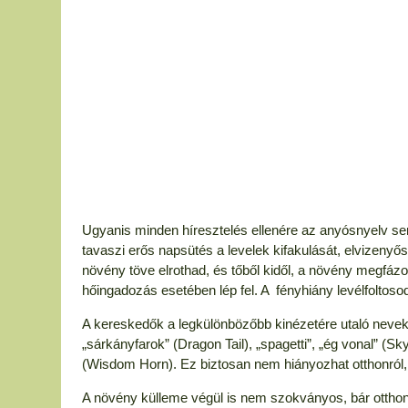
Ugyanis minden híresztelés ellenére az anyósnyelv sem
tavaszi erős napsütés a levelek kifakulását, elvizenyő
növény töve elrothad, és tőből kidől, a növény megfázo
hőingadozás esetében lép fel. A fényhiány levélfoltosod
A kereskedők a legkülönbözőbb kinézetére utaló nevekke
„sárkányfarok” (Dragon Tail), „spagetti”, „ég vonal” (Sk
(Wisdom Horn). Ez biztosan nem hiányozhat otthonról
A növény külleme végül is nem szokványos, bár otthon 