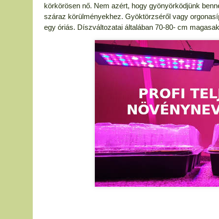
körkörösen nő. Nem azért, hogy gyönyörködjünk benne,
száraz körülményekhez. Gyöktörzséről vagy orgonasí
egy óriás. Díszváltozatai általában 70-80- cm magasak