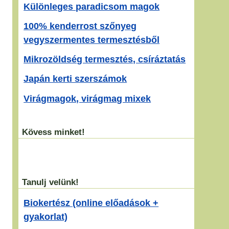
Különleges paradicsom magok
100% kenderrost szőnyeg
vegyszermentes termesztésből
Mikrozöldség termesztés, csíráztatás
Japán kerti szerszámok
Virágmagok, virágmag mixek
Kövess minket!
Tanulj velünk!
Biokertész (online előadások +
gyakorlat)