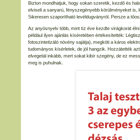
Bizton mondhatjuk, hogy sokan szeretik, kezdő és ha
elviseli a sanyarú, fényszegényebb körülményeket is, l
Sikeresen szaporítható levéldugványról. Persze a tőosz
Az anyósnyelv több, mint tíz éve kezdte virágkorát élni
például ilyen ajánlás kíséretében értékesítették: Légti
fotoszintetizáló növény sajátja), megköti a káros ele
tudományos kísérletek, de jól hangzik. Hozzátették azt
elvegetál inkább, mert sokat kibír szegény, de ez messz
meg is puhulnak.