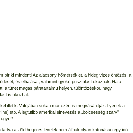
 bír ki mindent! Az alacsony hőmérséklet, a hideg vizes öntözés, a
södését, és elhalását, valamint gyökérpusztulást okoznak. Ha a
tt, a tünet magas páratartalmú helyen, túlöntözéskor, nagy
ást is okozhat.
l illetik. Valójában sokan már ezért is megvásárolják. Ilyenek a
yline) stb. A legtutibb amerikai elnevezés a „bölcsesség szarv”
, ugye?
tartva a zöld hegeres levelek nem állnak olyan katonásan egy idő