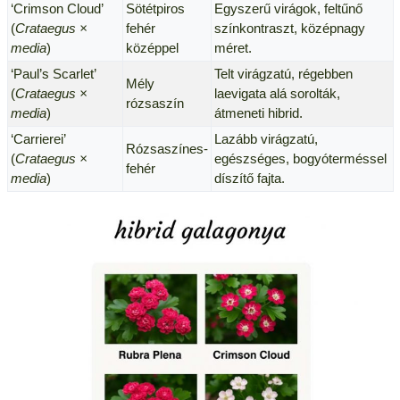
‘Crimson Cloud’
Sötétpiros
Egyszerű virágok, feltűnő
(
Crataegus ×
fehér
színkontraszt, középnagy
media
)
középpel
méret.
‘Paul’s Scarlet’
Telt virágzatú, régebben
Mély
(
Crataegus ×
laevigata alá sorolták,
rózsaszín
media
)
átmeneti hibrid.
‘Carrierei’
Lazább virágzatú,
Rózsaszínes-
(
Crataegus ×
egészséges, bogyóterméssel
fehér
media
)
díszítő fajta.