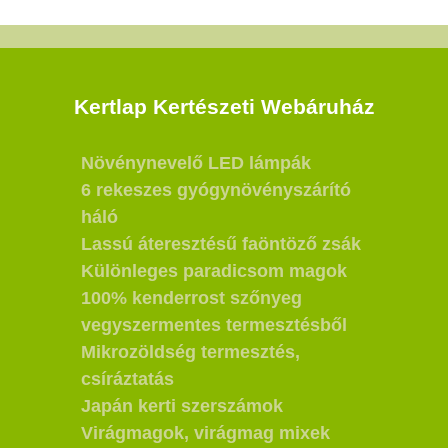
Kertlap Kertészeti Webáruház
Növénynevelő LED lámpák
6 rekeszes gyógynövényszárító
háló
Lassú áteresztésű faöntöző zsák
Különleges paradicsom magok
100% kenderrost szőnyeg
vegyszermentes termesztésből
Mikrozöldség termesztés,
csíráztatás
Japán kerti szerszámok
Virágmagok, virágmag mixek