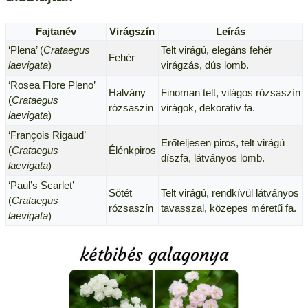
Fajtanév
Virágszín
Leírás
‘Plena’ (
Crataegus
Telt virágú, elegáns fehér
Fehér
laevigata
)
virágzás, dús lomb.
‘Rosea Flore Pleno’
Halvány
Finoman telt, világos rózsaszín
(
Crataegus
rózsaszín
virágok, dekoratív fa.
laevigata
)
‘François Rigaud’
Erőteljesen piros, telt virágú
(
Crataegus
Élénkpiros
díszfa, látványos lomb.
laevigata
)
‘Paul’s Scarlet’
Sötét
Telt virágú, rendkívül látványos
(
Crataegus
rózsaszín
tavasszal, közepes méretű fa.
laevigata
)