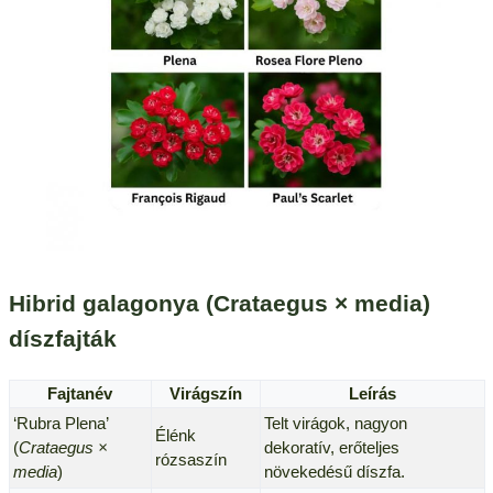
Hibrid galagonya (Crataegus × media)
díszfajták
Fajtanév
Virágszín
Leírás
‘Rubra Plena’
Telt virágok, nagyon
Élénk
(
Crataegus ×
dekoratív, erőteljes
rózsaszín
media
)
növekedésű díszfa.