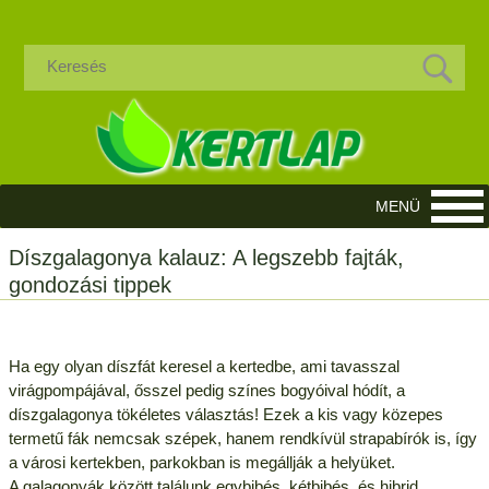
Díszgalagonya kalauz: A legszebb fajták,
gondozási tippek
Ha egy olyan díszfát keresel a kertedbe, ami tavasszal
virágpompájával, ősszel pedig színes bogyóival hódít, a
díszgalagonya tökéletes választás! Ezek a kis vagy közepes
termetű fák nemcsak szépek, hanem rendkívül strapabírók is, így
a városi kertekben, parkokban is megállják a helyüket.
A galagonyák között találunk egybibés, kétbibés, és hibrid