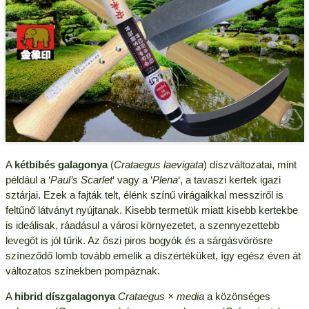
A
kétbibés galagonya
(
Crataegus laevigata
) díszváltozatai, mint
például a ‘
Paul’s Scarlet
‘ vagy a ‘
Plena
‘, a tavaszi kertek igazi
sztárjai. Ezek a fajták telt, élénk színű virágaikkal messziről is
feltűnő látványt nyújtanak. Kisebb termetük miatt kisebb kertekbe
is ideálisak, ráadásul a városi környezetet, a szennyezettebb
levegőt is jól tűrik. Az őszi piros bogyók és a sárgásvörösre
színeződő lomb tovább emelik a díszértéküket, így egész éven át
változatos színekben pompáznak.
A
hibrid díszgalagonya
Crataegus × media
a közönséges