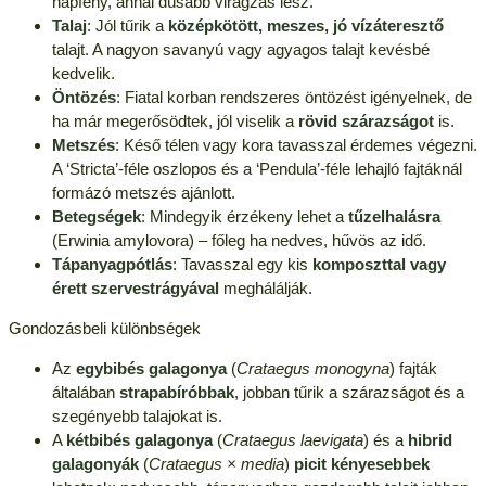
napfény, annál dúsabb virágzás lesz.
Talaj
: Jól tűrik a
középkötött, meszes, jó vízáteresztő
talajt. A nagyon savanyú vagy agyagos talajt kevésbé
kedvelik.
Öntözés
: Fiatal korban rendszeres öntözést igényelnek, de
ha már megerősödtek, jól viselik a
rövid szárazságot
is.
Metszés
: Késő télen vagy kora tavasszal érdemes végezni.
A ‘Stricta’-féle oszlopos és a ‘Pendula’-féle lehajló fajtáknál
formázó metszés ajánlott.
Betegségek
: Mindegyik érzékeny lehet a
tűzelhalásra
(Erwinia amylovora) – főleg ha nedves, hűvös az idő.
Tápanyagpótlás
: Tavasszal egy kis
komposzttal vagy
érett szervestrágyával
meghálálják.
Gondozásbeli különbségek
Az
egybibés galagonya
(
Crataegus monogyna
) fajták
általában
strapabíróbbak
, jobban tűrik a szárazságot és a
szegényebb talajokat is.
A
kétbibés galagonya
(
Crataegus laevigata
) és a
hibrid
galagonyák
(
Crataegus × media
)
picit kényesebbek