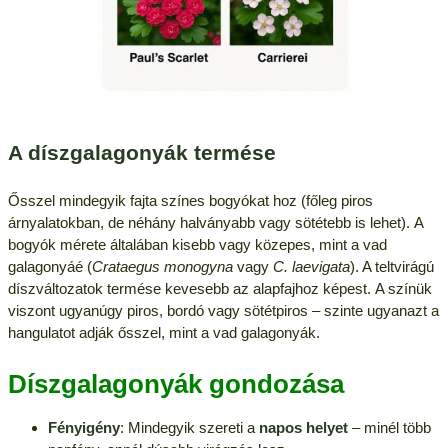
A díszgalagonyák termése
Ősszel mindegyik fajta színes bogyókat hoz (főleg piros
árnyalatokban, de néhány halványabb vagy sötétebb is lehet). A
bogyók mérete általában kisebb vagy közepes, mint a vad
galagonyáé (
Crataegus monogyna
vagy
C. laevigata
). A teltvirágú
díszváltozatok termése kevesebb az alapfajhoz képest. A színük
viszont ugyanúgy piros, bordó vagy sötétpiros – szinte ugyanazt a
hangulatot adják ősszel, mint a vad galagonyák.
Díszgalagonyák gondozása
Fényigény
: Mindegyik szereti a
napos helyet
– minél több