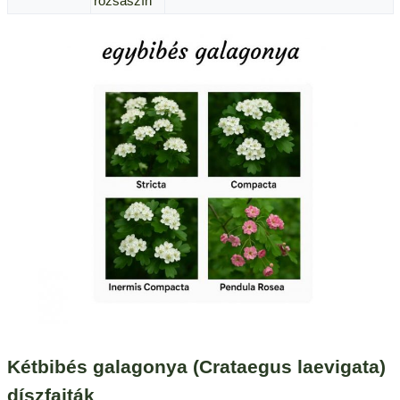
rózsaszín
Kétbibés galagonya (Crataegus laevigata)
díszfajták