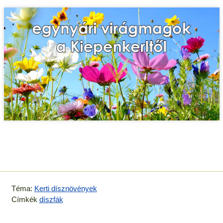
Téma:
Kerti dísznövények
Címkék
díszfák