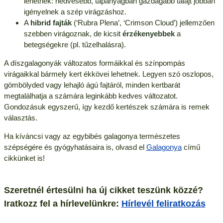
lehetnek: nedvesebb, tápanyagban gazdagabb talajt jobban
igényelnek a szép virágzáshoz.
A
hibrid fajták
(‘Rubra Plena’, ‘Crimson Cloud’) jellemzően
szebben virágoznak, de kicsit
érzékenyebbek
a
betegségekre (pl. tűzelhalásra).
A díszgalagonyák változatos formáikkal és színpompás
virágaikkal bármely kert ékkövei lehetnek. Legyen szó oszlopos,
gömbölyded vagy lehajló ágú fajtáról, minden kertbarát
megtalálhatja a számára leginkább kedves változatot.
Gondozásuk egyszerű, így kezdő kertészek számára is remek
választás.
Ha kíváncsi vagy az egybibés galagonya természetes
szépségére és gyógyhatásaira is, olvasd el
Galagonya
című
cikkünket is!
Szeretnél értesülni ha új cikket teszünk közzé?
Iratkozz fel a hírlevelünkre:
Hírlevél feliratkozás