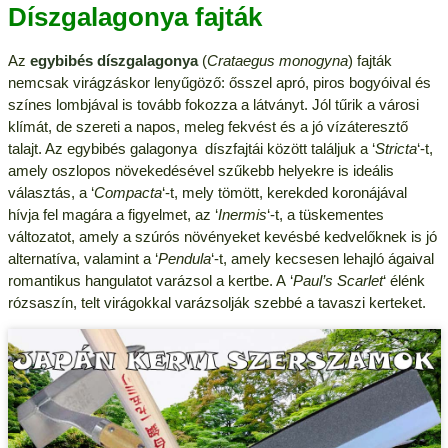
Díszgalagonya fajták
Az
egybibés díszgalagonya
(
Crataegus monogyna
) fajták
nemcsak virágzáskor lenyűgöző: ősszel apró, piros bogyóival és
színes lombjával is tovább fokozza a látványt. Jól tűrik a városi
klímát, de szereti a napos, meleg fekvést és a jó vízáteresztő
talajt. Az egybibés galagonya díszfajtái között találjuk a ‘
Stricta
‘-t,
amely oszlopos növekedésével szűkebb helyekre is ideális
választás, a ‘
Compacta
‘-t, mely tömött, kerekded koronájával
hívja fel magára a figyelmet, az ‘
Inermis
‘-t, a tüskementes
változatot, amely a szúrós növényeket kevésbé kedvelőknek is jó
alternatíva, valamint a ‘
Pendula
‘-t, amely kecsesen lehajló ágaival
romantikus hangulatot varázsol a kertbe. A ‘
Paul’s Scarlet
‘ élénk
rózsaszín, telt virágokkal varázsolják szebbé a tavaszi kerteket.