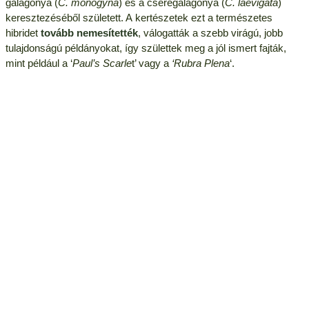
galagonya (
C. monogyna
) és a cseregalagonya (
C. laevigata
)
keresztezéséből született. A kertészetek ezt a természetes
hibridet
tovább nemesítették
, válogatták a szebb virágú, jobb
tulajdonságú példányokat, így születtek meg a jól ismert fajták,
mint például a ‘
Paul’s Scarle
t’ vagy a
‘Rubra Plena
‘.