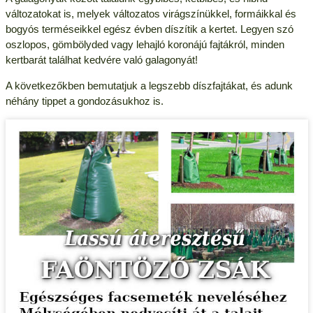
változatokat is, melyek változatos virágszínükkel, formáikkal és
bogyós terméseikkel egész évben díszítik a kertet. Legyen szó
oszlopos, gömbölyded vagy lehajló koronájú fajtákról, minden
kertbarát találhat kedvére való galagonyát!
A következőkben bemutatjuk a legszebb díszfajtákat, és adunk
néhány tippet a gondozásukhoz is.