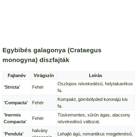
Egybibés galagonya (Crataegus
monogyna) díszfajták
Fajtanév
Virágszín
Leírás
Oszlopos növekedésű, helytakarékos
‘Stricta’
Fehér
fa.
Kompakt, gömbölyded koronájú kis
‘Compacta’
Fehér
fa.
‘Inermis
Tüskementes, sűrűn ágas, alacsony
Fehér
Compacta’
növekedésű változat.
halvány
‘Pendula’
Lehajló ágú, romantikus megjelenésű.