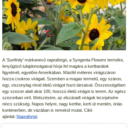
A ’
Sunfinity
’ márkanevű napraforgó, a Syngenta Flowers terméke,
lenyűgöző tulajdonságaival hívja fel magára a kertbarátok
figyelmét, egyelőre Amerikában. Másfél méteres virágszáron
hozza csokros virágait. Szemben a magas termetű, egy száron,
egy, viszonylag rövid életű virágot hozó társaival. Összességében
egy szezon alatt akár 100, hosszú életű virágot is terem. Az egész
szezonban virít. Metszésére, az elszáradt virágok lecsípésére
nincs szükség. Napos helyre, nagy kertbe, kerti út mentén, óriás
konténerben, de vázában is remekül mutat. Cikk
ajánlat:
Napraforgó