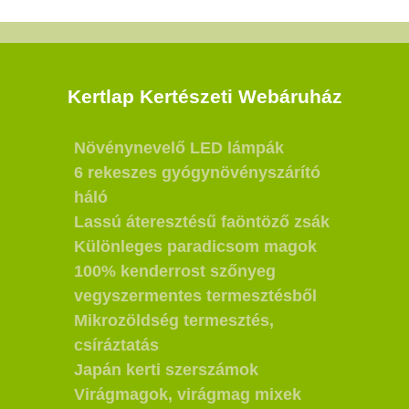
Kertlap Kertészeti Webáruház
Növénynevelő LED lámpák
6 rekeszes gyógynövényszárító
háló
Lassú áteresztésű faöntöző zsák
Különleges paradicsom magok
100% kenderrost szőnyeg
vegyszermentes termesztésből
Mikrozöldség termesztés,
csíráztatás
Japán kerti szerszámok
Virágmagok, virágmag mixek