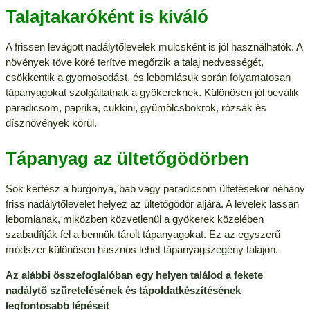
Talajtakaróként is kiváló
A frissen levágott nadálytőlevelek mulcsként is jól használhatók. A
növények töve köré terítve megőrzik a talaj nedvességét,
csökkentik a gyomosodást, és lebomlásuk során folyamatosan
tápanyagokat szolgáltatnak a gyökereknek. Különösen jól beválik
paradicsom, paprika, cukkini, gyümölcsbokrok, rózsák és
dísznövények körül.
Tápanyag az ültetőgödörben
Sok kertész a burgonya, bab vagy paradicsom ültetésekor néhány
friss nadálytőlevelet helyez az ültetőgödör aljára. A levelek lassan
lebomlanak, miközben közvetlenül a gyökerek közelében
szabadítják fel a bennük tárolt tápanyagokat. Ez az egyszerű
módszer különösen hasznos lehet tápanyagszegény talajon.
Az alábbi összefoglalóban egy helyen találod a fekete
nadálytő szüretelésének és tápoldatkészítésének
legfontosabb lépéseit