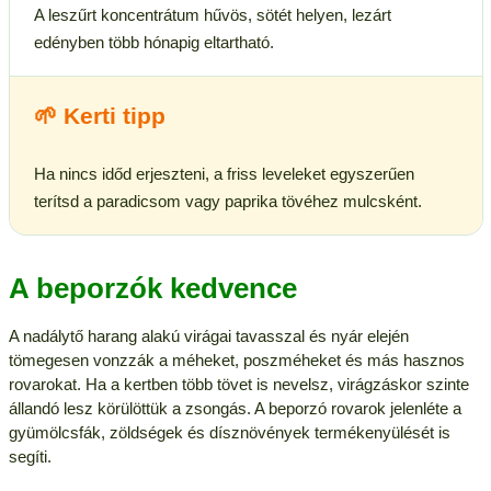
A leszűrt koncentrátum hűvös, sötét helyen, lezárt
edényben több hónapig eltartható.
🌱 Kerti tipp
Ha nincs időd erjeszteni, a friss leveleket egyszerűen
terítsd a paradicsom vagy paprika tövéhez mulcsként.
A beporzók kedvence
A nadálytő harang alakú virágai tavasszal és nyár elején
tömegesen vonzzák a méheket, poszméheket és más hasznos
rovarokat. Ha a kertben több tövet is nevelsz, virágzáskor szinte
állandó lesz körülöttük a zsongás. A beporzó rovarok jelenléte a
gyümölcsfák, zöldségek és dísznövények termékenyülését is
segíti.