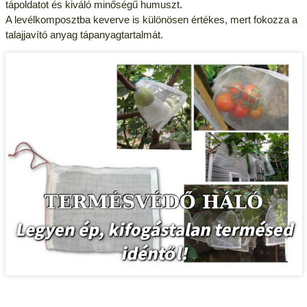
tápoldatot és kiváló minőségű humuszt.
A levélkomposztba keverve is különösen értékes, mert fokozza a
talajjavító anyag tápanyagtartalmát.