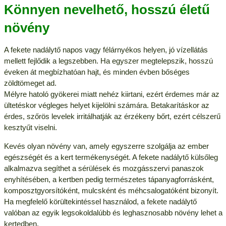
Könnyen nevelhető, hosszú életű
növény
A fekete nadálytő napos vagy félárnyékos helyen, jó vízellátás
mellett fejlődik a legszebben. Ha egyszer megtelepszik, hosszú
éveken át megbízhatóan hajt, és minden évben bőséges
zöldtömeget ad.
Mélyre hatoló gyökerei miatt nehéz kiirtani, ezért érdemes már az
ültetéskor végleges helyet kijelölni számára. Betakarításkor az
érdes, szőrös levelek irritálhatják az érzékeny bőrt, ezért célszerű
kesztyűt viselni.
Kevés olyan növény van, amely egyszerre szolgálja az ember
egészségét és a kert termékenységét. A fekete nadálytő külsőleg
alkalmazva segíthet a sérülések és mozgásszervi panaszok
enyhítésében, a kertben pedig természetes tápanyagforrásként,
komposztgyorsítóként, mulcsként és méhcsalogatóként bizonyít.
Ha megfelelő körültekintéssel használod, a fekete nadálytő
valóban az egyik legsokoldalúbb és leghasznosabb növény lehet a
kertedben.