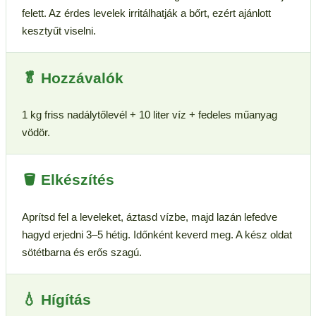
felett. Az érdes levelek irritálhatják a bőrt, ezért ajánlott
kesztyűt viselni.
🥬 Hozzávalók
1 kg friss nadálytőlevél + 10 liter víz + fedeles műanyag
vödör.
🪣 Elkészítés
Aprítsd fel a leveleket, áztasd vízbe, majd lazán lefedve
hagyd erjedni 3–5 hétig. Időnként keverd meg. A kész oldat
sötétbarna és erős szagú.
💧 Hígítás