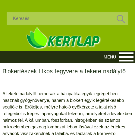
Biokertészek titkos fegyvere a fekete nadálytő
A fekete nadálytő nemcsak a házipatika egyik legrégebben
használt gyógynövénye, hanem a biokert egyik legértékesebb
segítője is. Erőteljes, mélyre hatoló gyökérzete a talaj alsó
rétegeiből is képes tápanyagokat felvenni, amelyeket a levelekben
halmoz fel. A káliumban, foszforban, nitrogénben és számos
mikroelemben gazdag lombozat lebomlásával ezek az értékes
anyagok visszakerülnek a talajba, és táplálják a környező