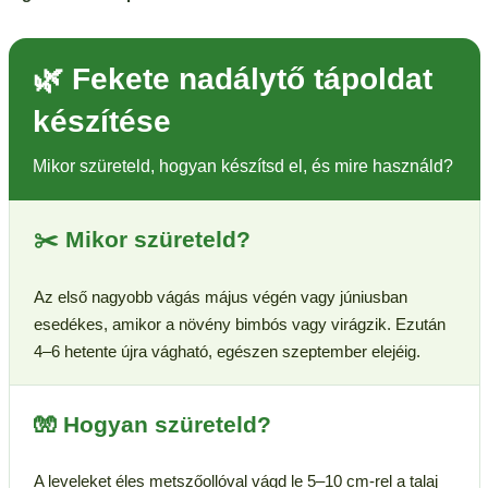
🌿 Fekete nadálytő tápoldat
készítése
Mikor szüreteld, hogyan készítsd el, és mire használd?
✂️ Mikor szüreteld?
Az első nagyobb vágás május végén vagy júniusban
esedékes, amikor a növény bimbós vagy virágzik. Ezután
4–6 hetente újra vágható, egészen szeptember elejéig.
🧤 Hogyan szüreteld?
A leveleket éles metszőollóval vágd le 5–10 cm-rel a talaj