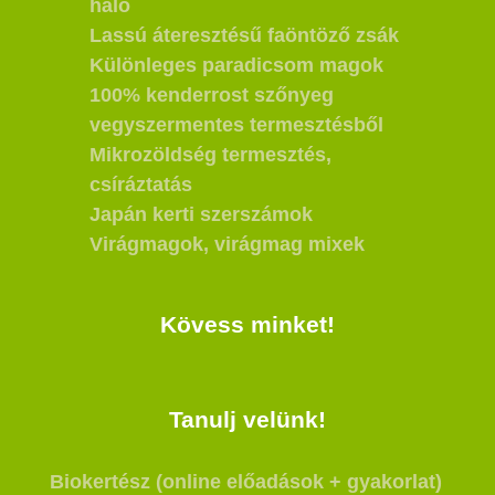
háló
Lassú áteresztésű faöntöző zsák
Különleges paradicsom magok
100% kenderrost szőnyeg
vegyszermentes termesztésből
Mikrozöldség termesztés,
csíráztatás
Japán kerti szerszámok
Virágmagok, virágmag mixek
Kövess minket!
Tanulj velünk!
Biokertész (online előadások + gyakorlat)