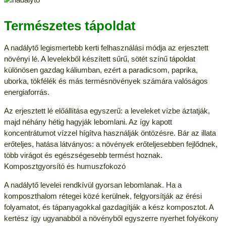
Természetes tápoldat
A nadálytő legismertebb kerti felhasználási módja az erjesztett
növényi lé. A levelekből készített sűrű, sötét színű tápoldat
különösen gazdag káliumban, ezért a paradicsom, paprika,
uborka, tökfélék és más termésnövények számára valóságos
energiaforrás.
Az erjesztett lé előállítása egyszerű: a leveleket vízbe áztatják,
majd néhány hétig hagyják lebomlani. Az így kapott
koncentrátumot vízzel hígítva használják öntözésre. Bár az illata
erőteljes, hatása látványos: a növények erőteljesebben fejlődnek,
több virágot és egészségesebb termést hoznak.
Komposztgyorsító és humuszfokozó
A nadálytő levelei rendkívül gyorsan lebomlanak. Ha a
komposzthalom rétegei közé kerülnek, felgyorsítják az érési
folyamatot, és tápanyagokkal gazdagítják a kész komposztot. A
kertész így ugyanabból a növényből egyszerre nyerhet folyékony