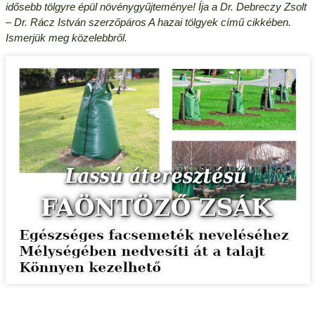
idősebb tölgyre épül növénygyűjteménye! Íja a Dr. Debreczy Zsolt
– Dr. Rácz István szerzőpáros A hazai tölgyek című cikkében.
Ismerjük meg közelebbről.