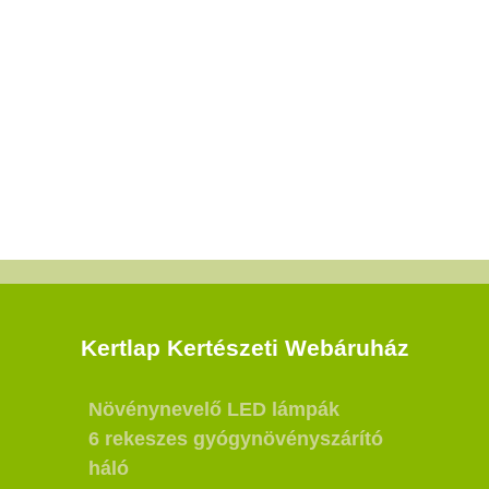
Kertlap Kertészeti Webáruház
Növénynevelő LED lámpák
6 rekeszes gyógynövényszárító
háló