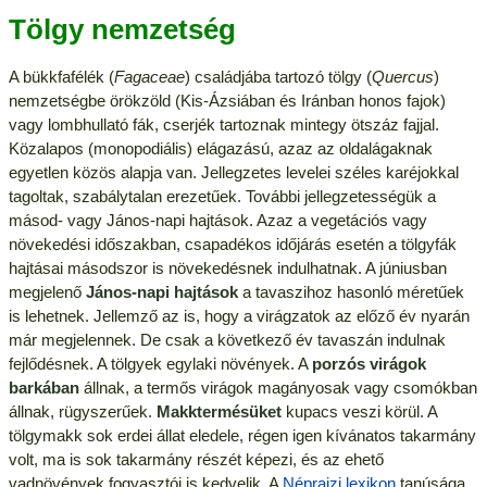
Tölgy nemzetség
A bükkfafélék (
Fagaceae
) családjába tartozó tölgy (
Quercus
)
nemzetségbe örökzöld (Kis-Ázsiában és Iránban honos fajok)
vagy lombhullató fák, cserjék tartoznak mintegy ötszáz fajjal.
Közalapos (monopodiális) elágazású, azaz az oldalágaknak
egyetlen közös alapja van. Jellegzetes levelei széles karéjokkal
tagoltak, szabálytalan erezetűek. További jellegzetességük a
másod- vagy János-napi hajtások. Azaz a vegetációs vagy
növekedési időszakban, csapadékos időjárás esetén a tölgyfák
hajtásai másodszor is növekedésnek indulhatnak. A júniusban
megjelenő
János-napi hajtások
a tavaszihoz hasonló méretűek
is lehetnek. Jellemző az is, hogy a virágzatok az előző év nyarán
már megjelennek. De csak a következő év tavaszán indulnak
fejlődésnek. A tölgyek egylaki növények. A
porzós virágok
barkában
állnak, a termős virágok magányosak vagy csomókban
állnak, rügyszerűek.
Makktermésüket
kupacs veszi körül. A
tölgymakk sok erdei állat eledele, régen igen kívánatos takarmány
volt, ma is sok takarmány részét képezi, és az ehető
vadnövények fogyasztói is kedvelik. A
Néprajzi lexikon
tanúsága