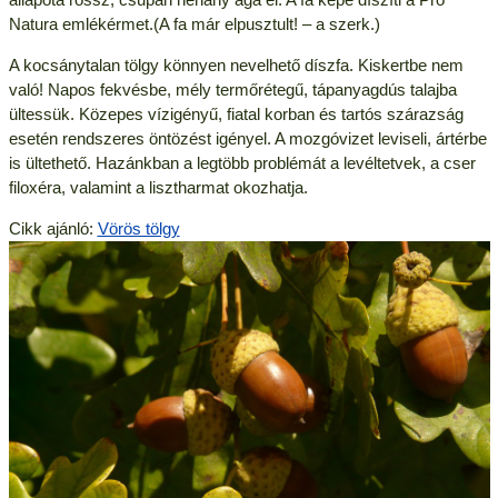
Natura emlékérmet.(A fa már elpusztult! – a szerk.)
A kocsánytalan tölgy könnyen nevelhető díszfa. Kiskertbe nem
való! Napos fekvésbe, mély termőrétegű, tápanyagdús talajba
ültessük. Közepes vízigényű, fiatal korban és tartós szárazság
esetén rendszeres öntözést igényel. A mozgóvizet leviseli, ártérbe
is ültethető. Hazánkban a legtöbb problémát a levéltetvek, a cser
filoxéra, valamint a lisztharmat okozhatja.
Cikk ajánló:
Vörös tölgy