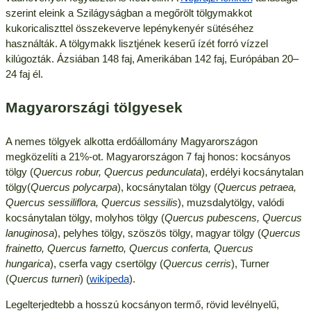
szerint eleink a Szilágyságban a megőrölt tölgymakkot
kukoricaliszttel összekeverve lepénykenyér sütéséhez
használták. A tölgymakk lisztjének keserű ízét forró vízzel
kilúgozták. Ázsiában 148 faj, Amerikában 142 faj, Európában 20–
24 faj él.
Magyarországi tölgyesek
A nemes tölgyek alkotta erdőállomány Magyarországon
megközelíti a 21%-ot. Magyarországon 7 faj honos: kocsányos
tölgy (
Quercus robur, Quercus pedunculata
), erdélyi kocsánytalan
tölgy(
Quercus polycarpa
), kocsánytalan tölgy (
Quercus petraea,
Quercus sessiliflora, Quercus sessilis
), muzsdalytölgy, valódi
kocsánytalan tölgy, molyhos tölgy (
Quercus pubescens, Quercus
lanuginosa
), pelyhes tölgy, szöszös tölgy, magyar tölgy (
Quercus
frainetto, Quercus farnetto, Quercus conferta, Quercus
hungarica
), cserfa vagy csertölgy (
Quercus cerris
), Turner
(
Quercus turneri
) (
wikipeda
).
Legelterjedtebb a hosszú kocsányon termő, rövid levélnyelű,