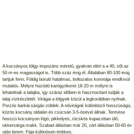
A kocsányos tölgy impozáns méretű, gyakran eléri a a 40, sőt az
50 m-es magasságot is. Több száz évig él. Általában 80-100 évig
tartjuk fenn. Földig boruló hatalmas, boltozatos koronája rendkívül
mutatós. Mélyre húzódó karógyökerei 18-20 m mélyre is
lehatolnak a talajba, így száraz időben is hasznosítani tudják a
talaj vízkészletét. Virágai a tölgyek közül a legkorábban nyílnak.
Porzós barkái sárgás-zöldek. A nővirágok különböző hosszúságú,
közös kocsány oldalán és csúcsán 3-5-ösével állnak. Termése
hosszú kocsányon lógó, pikkelyes, rücskös kupacsban ülő,
okkersárga makk. Szabad állásban már 20, zárt állásban 50-60 év
után terem. Fája különösen értékes.