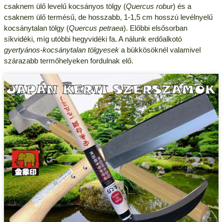
csaknem ülő levelű kocsányos tölgy (
Quercus robur
) és a
csaknem ülő termésű, de hosszabb, 1-1,5 cm hosszú levélnyelű
kocsánytalan tölgy (
Quercus petraea
). Előbbi elsősorban
síkvidéki, míg utóbbi hegyvidéki fa. A nálunk erdőalkotó
gyertyános-kocsánytalan tölgyesek
a bükkösöknél valamivel
szárazabb termőhelyeken fordulnak elő.