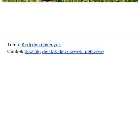
Téma:
Kerti dísznövények
Címkék
díszfák
,
díszfák díszcserjék metszése