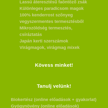
Lassú áteresztésű faöntöző zsák
Különleges paradicsom magok
100% kenderrost szőnyeg
vegyszermentes termesztésből
Mikrozöldség termesztés,
csíráztatás
Japán kerti szerszámok
Virágmagok, virágmag mixek
Kövess minket!
Tanulj velünk!
Biokertész (online előadások + gyakorlat)
Gyógynövény (online előadások)