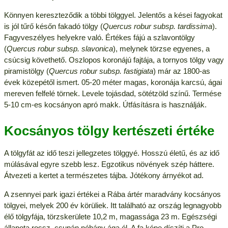
Könnyen kereszteződik a többi tölggyel. Jelentős a kései fagyokat
is jól tűrő későn fakadó tölgy (
Quercus robur subsp. tardissima
).
Fagyveszélyes helyekre való. Értékes fájú a szlavontölgy
(
Quercus robur subsp. slavonica
), melynek törzse egyenes, a
csúcsig követhető. Oszlopos koronájú fajtája, a tornyos tölgy vagy
piramistölgy (
Quercus robur subsp. fastigiata
) már az 1800-as
évek közepétől ismert. 05-20 méter magas, koronája karcsú, ágai
mereven felfelé törnek. Levele tojásdad, sötétzöld színű. Termése
5-10 cm-es kocsányon apró makk. Útfásításra is használják.
Kocsányos tölgy kertészeti értéke
A tölgyfát az idő teszi jellegzetes tölggyé. Hosszú életű, és az idő
múlásával egyre szebb lesz. Egzotikus növények szép háttere.
Átvezeti a kertet a természetes tájba. Jótékony árnyékot ad.
A zsennyei park igazi értékei a Rába ártér maradvány kocsányos
tölgyei, melyek 200 év körüliek. Itt található az ország legnagyobb
élő tölgyfája, törzskerülete 10,2 m, magassága 23 m. Egészségi
állapota rossz, csupán néhány ága él. A fa képe díszíti a Pro