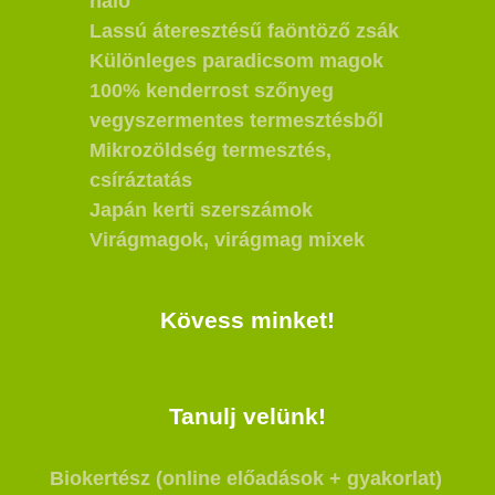
háló
Lassú áteresztésű faöntöző zsák
Különleges paradicsom magok
100% kenderrost szőnyeg
vegyszermentes termesztésből
Mikrozöldség termesztés,
csíráztatás
Japán kerti szerszámok
Virágmagok, virágmag mixek
Kövess minket!
Tanulj velünk!
Biokertész (online előadások + gyakorlat)