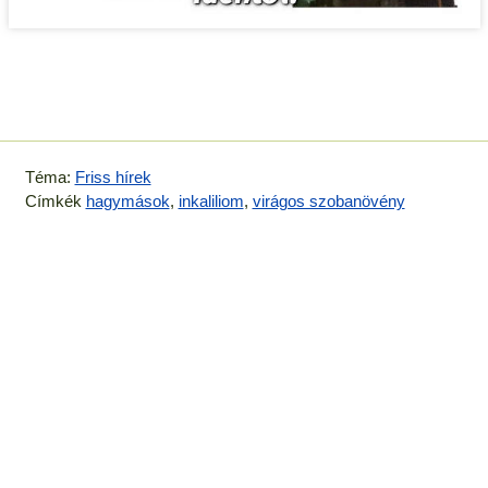
Téma:
Friss hírek
Címkék
hagymások
,
inkaliliom
,
virágos szobanövény