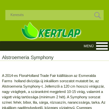
Alstroemeria Symphony
A 2014-es FloraHolland Trade Fair kiállításon az Esmeralda
Farms holland divíziója új inkaliliom sorozatot mutatott be, az
Alstroemeria Symphony-t. Jellemzői a 120 cm hosszú virágszár,
nagy virágfejek, a száranként megjelenő 10-15 virág, valamint a
vágott virág tartóssága (minimum 2 hét). A Symphony sorozat
színei: fehér, bíbor, lila, sárga, rózsaszín, narancssárga, tarka. Az
inkaliliom napfénykedvelő, közepes vízigényű. Cserepes