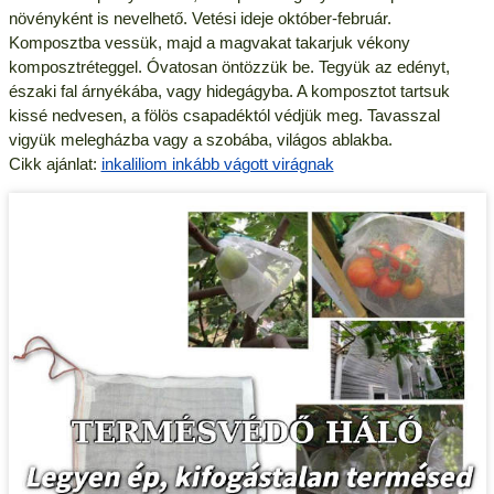
növényként is nevelhető. Vetési ideje október-február.
Komposztba vessük, majd a magvakat takarjuk vékony
komposztréteggel. Óvatosan öntözzük be. Tegyük az edényt,
északi fal árnyékába, vagy hidegágyba. A komposztot tartsuk
kissé nedvesen, a fölös csapadéktól védjük meg. Tavasszal
vigyük melegházba vagy a szobába, világos ablakba.
Cikk ajánlat:
inkaliliom inkább vágott virágnak