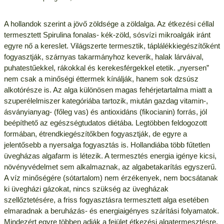
A hollandok szerint a jövő zöldsége a zöldalga. Az étkezési céllal
termesztett Spirulina fonalas- kék-zöld, sósvízi mikroalgák iránt
egyre nő a kereslet. Világszerte termesztik, táplálékkiegészítőként
fogyasztják, szárnyas takarmányhoz keverik, halak lárváival,
puhatestűekkel, rákokkal és kerekesférgekkel etetik. „nyersen”
nem csak a minőségi éttermek kínálják, hanem sok dzsúsz
alkotórésze is. Az alga különösen magas fehérjetartalma miatt a
szuperélelmiszer kategóriába tartozik, miután gazdag vitamin-,
ásványianyag- (főleg vas) és antioxidáns (fikocianin) forrás, jól
beépíthető az egészségtudatos diétába. Legtöbben feldogozott
formában, étrendkiegészítőkben fogyasztják, de egyre a
jelentősebb a nyersalga fogyasztás is. Hollandiába több fűtetlen
üvegházas algafarm is létezik. A termesztés energia igénye kicsi,
növényvédelmet sem alkalmaznak, az algabetakarítás egyszerű.
A víz minőségére (sótartalom) nem érzékenyek, nem bocsátanak
ki üvegházi gázokat, nincs szükség az üvegházak
szellőztetésére, a friss fogyasztásra termesztett alga esetében
elmaradnak a beruházás- és energiaigényes szárítási folyamatok.
Mindezért egyre többen adják a fejület étkezési algatermesztésre.