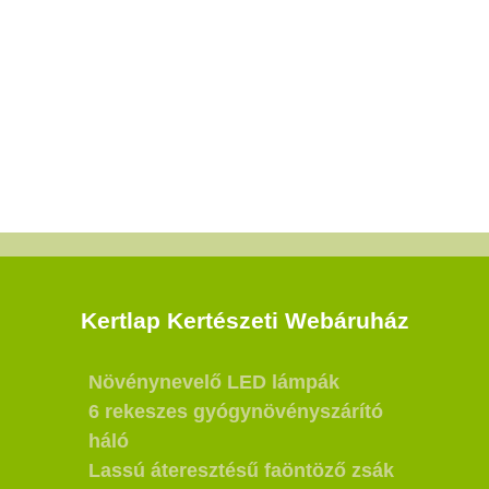
Kertlap Kertészeti Webáruház
Növénynevelő LED lámpák
6 rekeszes gyógynövényszárító
háló
Lassú áteresztésű faöntöző zsák