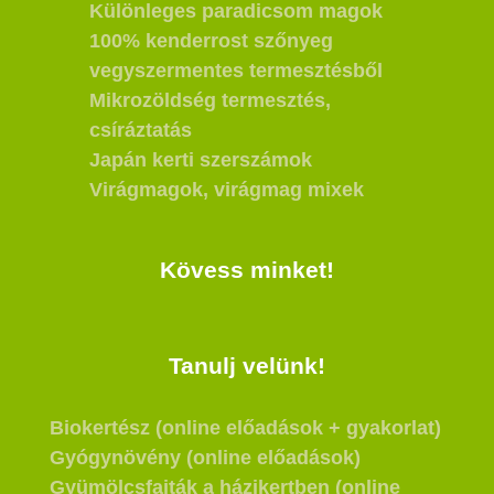
Különleges paradicsom magok
100% kenderrost szőnyeg
vegyszermentes termesztésből
Mikrozöldség termesztés,
csíráztatás
Japán kerti szerszámok
Virágmagok, virágmag mixek
Kövess minket!
Tanulj velünk!
Biokertész (online előadások + gyakorlat)
Gyógynövény (online előadások)
Gyümölcsfajták a házikertben (online