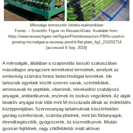
Mikroalga termesztés fotobio-reaktorokban
Forrás: – Scientific Figure on ResearchGate. Available from:
https://www.researchgate.net/figure/Photobioreactors-PBRs-used-in-
growing-microalgae-a-raceway-pond-b-flat-plate_fig1_210202714
[accessed 8 Sep, 2019]
A mikroalgák, általában a szaporodás lassuló szakaszában
másodlagos anyagcsere termékeket termelnek, amelyek az
emberiség számára fontos biotechnológiai termékek. Ide
tartoznak egyebek között szerves savak, szénhidrátok,
aminosavak és peptidek, vitaminok, növekedést szabályozó
anyagok, antibiotikumok, enzimek és toxikus vegyületek. Az algák
bioaktív anyagai már több mint fél évszázada állnak az érdeklődés
középpontjában. Szervesanyag tartalmuknak köszönhetően
gazdag szénforrások, számba jöhetnek, mint bio fűtőanyagok,
étrendkiegészítők, gyógyszerek, és kozmetikumok. Miután
gyorsan fejlődnek, nagy zöldfelületük miatt aktívan