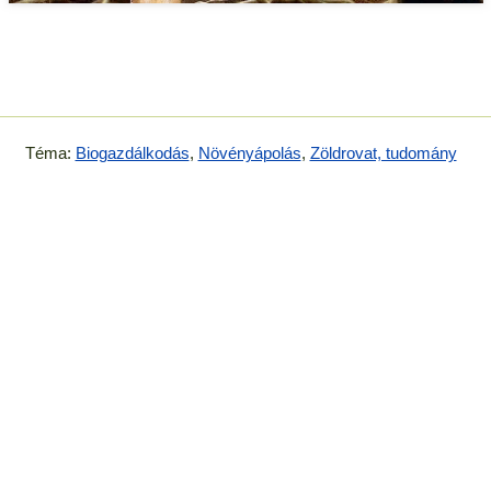
Téma:
Biogazdálkodás
,
Növényápolás
,
Zöldrovat, tudomány