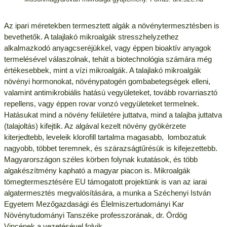
Az ipari méretekben termesztett algák a növénytermesztésben is
bevethetők. A talajlakó mikroalgák stresszhelyzethez
alkalmazkodó anyagcseréjükkel, vagy éppen bioaktív anyagok
termelésével válaszolnak, tehát a biotechnológia számára még
értékesebbek, mint a vízi mikroalgák. A talajlakó mikroalgák
növényi hormonokat, növénypatogén gombabetegségek elleni,
valamint antimikrobiális hatású vegyületeket, tovább rovarriasztó
repellens, vagy éppen rovar vonzó vegyületeket termelnek.
Hatásukat mind a növény felületére juttatva, mind a talajba juttatva
(talajoltás) kifejtik. Az algával kezelt növény gyökérzete
kiterjedtebb, leveleik klorofill tartalma magasabb, lombozatuk
nagyobb, többet teremnek, és szárazságtűrésük is kifejezettebb.
Magyarországon széles körben folynak kutatások, és több
algakészítmény kapható a magyar piacon is. Mikroalgák
tömegtermesztésére EU támogatott projektünk is van az iarai
algatermesztés megvalósítására, a munka a Széchenyi István
Egyetem Mezőgazdasági és Élelmiszertudományi Kar
Növénytudományi Tanszéke professzorának, dr. Ördög
Vincének a vezetésével folyik.