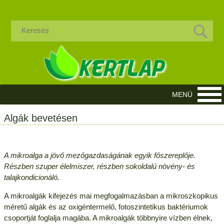
Algák bevetésen
A mikroalga a jövő mezőgazdaságának egyik főszereplője.
Részben szuper élelmiszer, részben sokoldalú növény- és
talajkondicionáló.
A mikroalgák kifejezés mai megfogalmazásban a mikroszkopikus
méretű algák és az oxigéntermelő, fotoszintetikus baktériumok
csoportját foglalja magába. A mikroalgák többnyire vízben élnek,