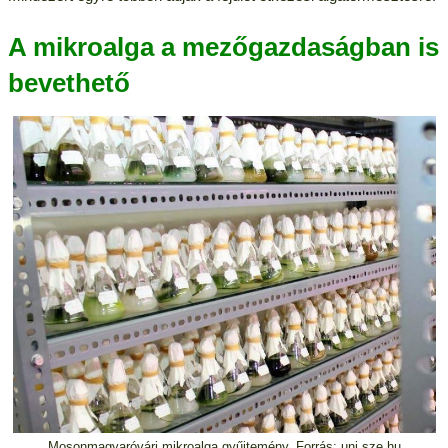
A mikroalga a mezőgazdaságban is
bevethető
Mosonmagyaróvári mikroalga gyűjtemény. Forrás: uni.sze.hu