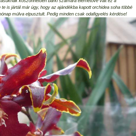
tásuknak köszönhetően bárki számára elérhetővé vált ez a
te is jártál már úgy, hogy az ajándékba kapott orchidea soha többé
hónap múlva elpusztult. Pedig minden csak odafigyelés kérdése!