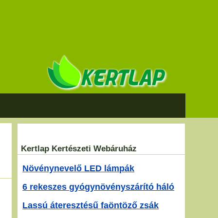
Kertlap Kertészeti Webáruház
Növénynevelő LED lámpák
6 rekeszes gyógynövényszárító háló
Lassú áteresztésű faöntöző zsák