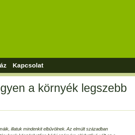
áz
Kapcsolat
legyen a környék legszebb
máik, illatuk mindenkit elbűvölnek. Az elmúlt században