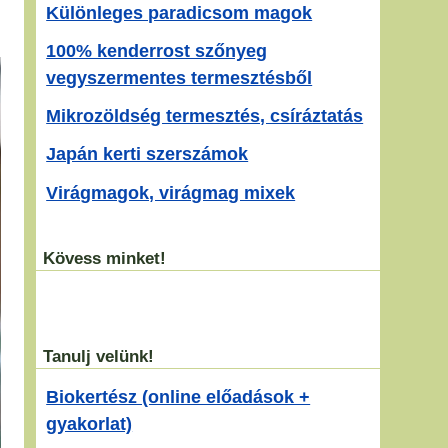
Különleges paradicsom magok
100% kenderrost szőnyeg
vegyszermentes termesztésből
Mikrozöldség termesztés, csíráztatás
Japán kerti szerszámok
Virágmagok, virágmag mixek
Kövess minket!
Tanulj velünk!
Biokertész (online előadások +
gyakorlat)