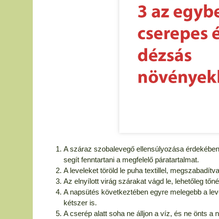
A száraz szobalevegő ellensúlyozása érdekében
segít fenntartani a megfelelő páratartalmat.
A leveleket töröld le puha textillel, megszabadítva
Az elnyílott virág szárakat vágd le, lehetőleg tő
A napsütés következtében egyre melegebb a leveg
kétszer is.
A cserép alatt soha ne álljon a víz, és ne önts a