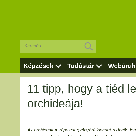
Képzések
Tudástár
Webáruh
11 tipp, hogy a tiéd 
orchideája!
Az orchideák a trópusok gyönyörű kincsei, színeik, for