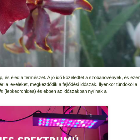
, és éled a természet. A jó idő közeledtét a szobanövények, és eze
ri a leveleket, megkezdődik a fejlődési időszak. Ilyenkor tündököl a
is
(lepkeorchidea) és ebben az időszakban nyílnak a