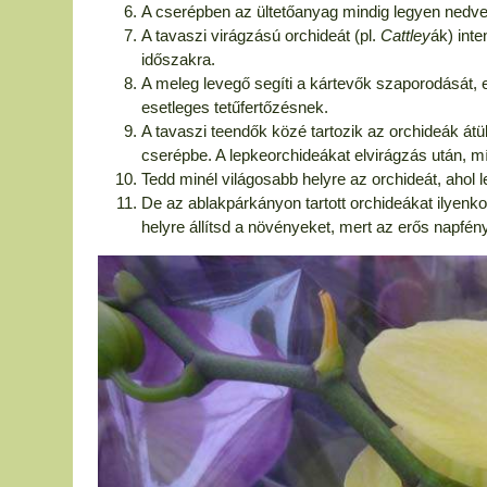
A cserépben az ültetőanyag mindig legyen nedve
A tavaszi virágzású orchideát (pl.
Cattley
ák) inte
időszakra.
A meleg levegő segíti a kártevők szaporodását, ez
esetleges tetűfertőzésnek.
A tavaszi teendők közé tartozik az orchideák átül
cserépbe. A lepkeorchideákat elvirágzás után, mí
Tedd minél világosabb helyre az orchideát, ahol l
De az ablakpárkányon tartott orchideákat ilyenk
helyre állítsd a növényeket, mert az erős napfén