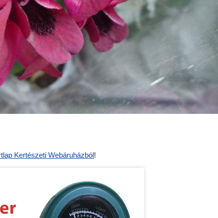
tlap Kertészeti Webáruházból
!