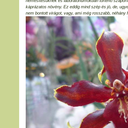
nemesítésüknek és laboratóriumokban történő szaporí
káprázatos növény. Ez eddig mind szép és jó, de, ugye 
nem bontott virágot, vagy, ami még rosszabb, néhány 