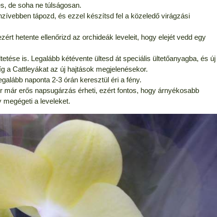
s, de soha ne túlságosan.
nzívebben tápozd, és ezzel készítsd fel a közeledő virágzási
ért hetente ellenőrizd az orchideák leveleit, hogy elejét vedd egy
tetése is. Legalább kétévente ültesd át speciális ültetőanyagba, és új
g a Cattleyákat az új hajtások megjelenésekor.
egalább naponta 2-3 órán keresztül éri a fény.
or már erős napsugárzás érheti, ezért fontos, hogy árnyékosabb
y megégeti a leveleket.