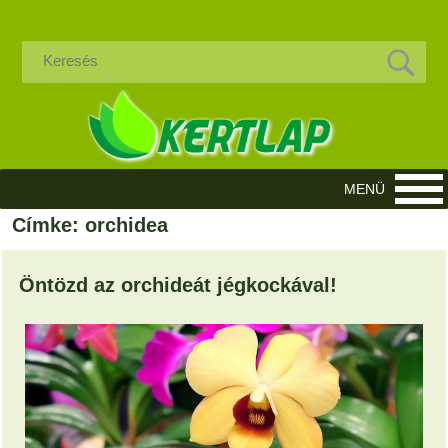
Címke: orchidea
Öntözd az orchideát jégkockával!