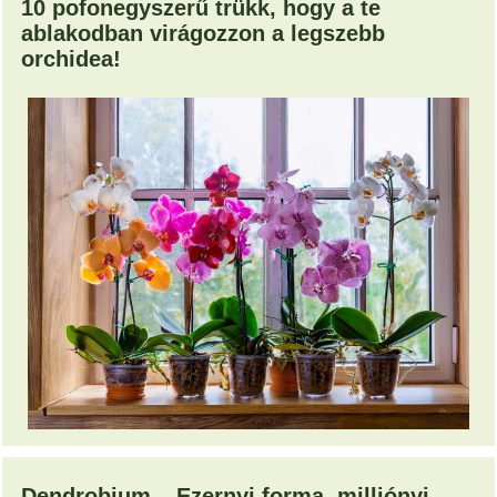
10 pofonegyszerű trükk, hogy a te
ablakodban virágozzon a legszebb
orchidea!
Dendrobium – Ezernyi forma, milliónyi