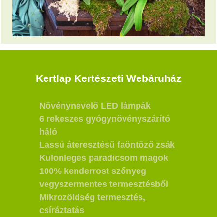
Kertlap Kertészeti Webáruház
Növénynevelő LED lámpák
6 rekeszes gyógynövényszárító
háló
Lassú áteresztésű faöntöző zsák
Különleges paradicsom magok
100% kenderrost szőnyeg
vegyszermentes termesztésből
Mikrozöldség termesztés,
csíráztatás