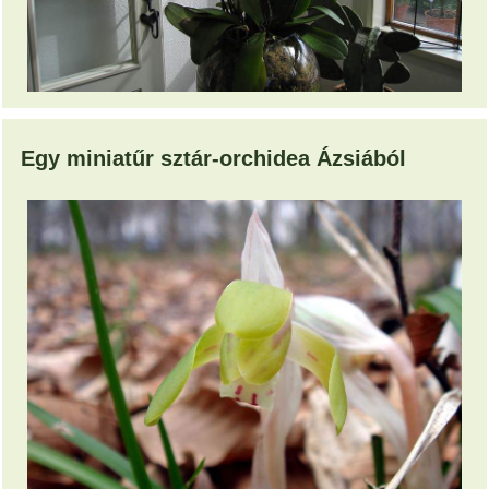
Egy miniatűr sztár-orchidea Ázsiából