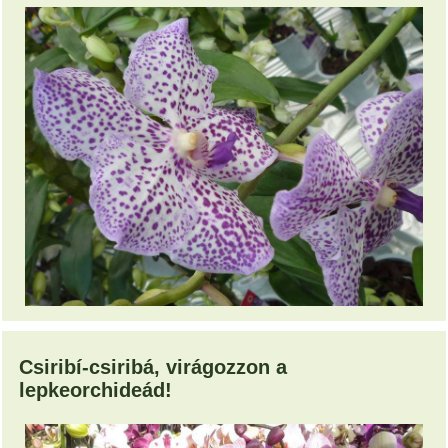
Csiribí-csiribá, virágozzon a
lepkeorchideád!