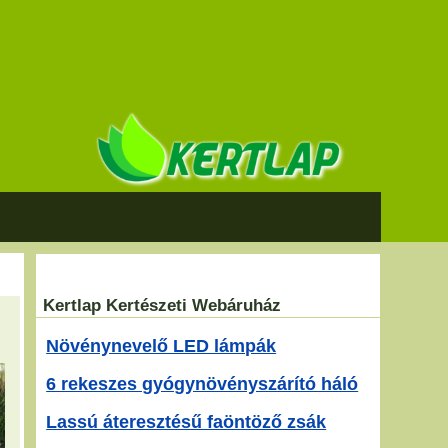
Kertlap Kertészeti Webáruház
Növénynevelő LED lámpák
6 rekeszes gyógynövényszárító háló
Lassú áteresztésű faöntöző zsák