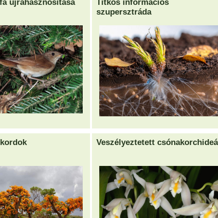
fa újrahasznosítása
Titkos információs
szupersztráda
ekordok
Veszélyeztetett csónakorchide