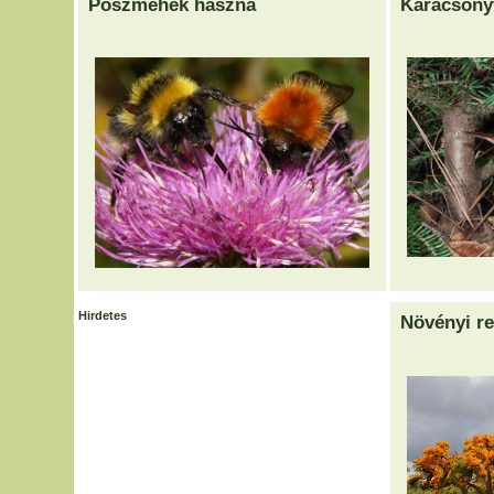
Poszméhek haszna
Karácsony
Hirdetes
Növényi r