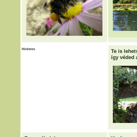
Hirdetes
Te is lehe
így véded 