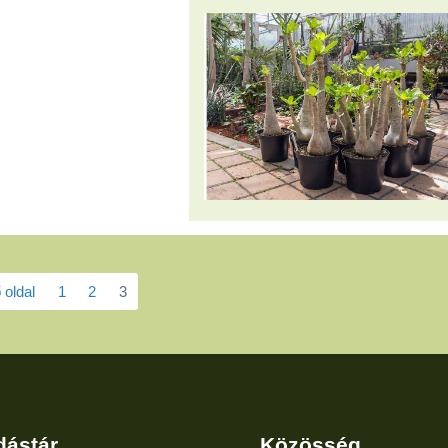
 oldal
1
2
3
dástár
Közösség