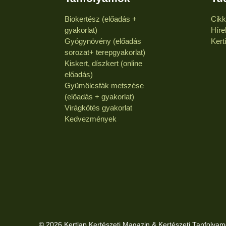
Biokertész (előadás +
Cik
gyakorlat)
Híre
Gyógynövény (előadás
Kert
sorozat+ terepgyakorlat)
Kiskert, díszkert (online
előadás)
Gyümölcsfák metszése
(előadás + gyakorlat)
Virágkötés gyakorlat
Kedvezmények
© 2026 Kertlap Kertészeti Magazin & Kertészeti Tanfolyam