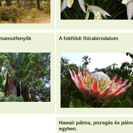
 mamutfenyők
A fokföldi flórabirodalom
Hawaii pálma, pozsgás és pálm
egyben.