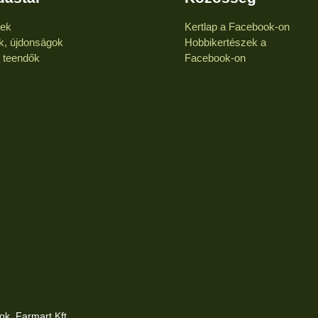
kek
Kertlap a Facebook-on
k, újdonságok
Hobbikertészek a
i teendők
Facebook-on
ok. Farmart Kft.