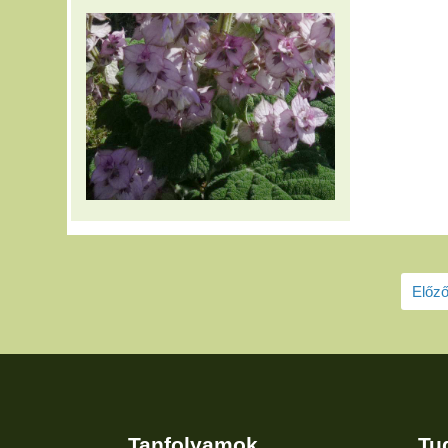
Előző
Tanfolyamok
Tu