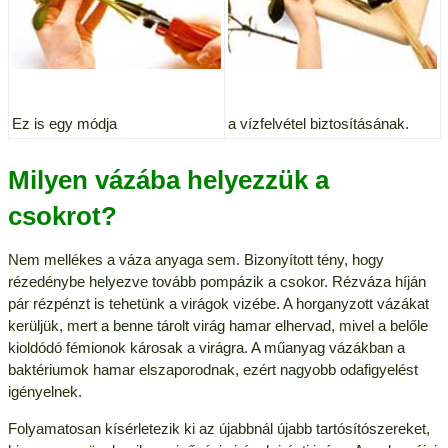
Ez is egy módja
a vízfelvétel biztosításának.
Milyen vázába helyezzük a
csokrot?
Nem mellékes a váza anyaga sem. Bizonyított tény, hogy
rézedénybe helyezve tovább pompázik a csokor. Rézváza híján
pár rézpénzt is tehetünk a virágok vizébe. A horganyzott vázákat
kerüljük, mert a benne tárolt virág hamar elhervad, mivel a belőle
kioldódó fémionok károsak a virágra. A műanyag vázákban a
baktériumok hamar elszaporodnak, ezért nagyobb odafigyelést
igényelnek.
Folyamatosan kísérletezik ki az újabbnál újabb tartósítószereket,