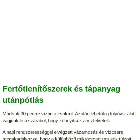
Fertőtlenítőszerek és tápanyag
utánpótlás
Mártsuk 30 percre vízbe a csokrot. Azután lehetőleg folyóvíz alatt
vágjunk le a szárából, hogy könnyítsük a vízfelvételt.
A napi rendszerességgel elvégzett vázamosás és vízcsere
megakadályozza, hogy a különböző mikroorganizmusok túlzott