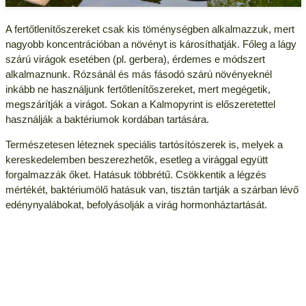
A fertőtlenítőszereket csak kis töménységben alkalmazzuk, mert
nagyobb koncentrációban a növényt is károsíthatják. Főleg a lágy
szárú virágok esetében (pl. gerbera), érdemes e módszert
alkalmaznunk. Rózsánál és más fásodó szárú növényeknél
inkább ne használjunk fertőtlenítőszereket, mert megégetik,
megszárítják a virágot. Sokan a Kalmopyrint is előszeretettel
használják a baktériumok kordában tartására.
Természetesen léteznek speciális tartósítószerek is, melyek a
kereskedelemben beszerezhetők, esetleg a virággal együtt
forgalmazzák őket. Hatásuk többrétű. Csökkentik a légzés
mértékét, baktériumölő hatásuk van, tisztán tartják a szárban lévő
edénynyalábokat, befolyásolják a virág hormonháztartását.