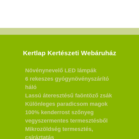
Kertlap Kertészeti Webáruház
Növénynevelő LED lámpák
6 rekeszes gyógynövényszárító
háló
Lassú áteresztésű faöntöző zsák
Különleges paradicsom magok
100% kenderrost szőnyeg
vegyszermentes termesztésből
Mikrozöldség termesztés,
csíráztatás