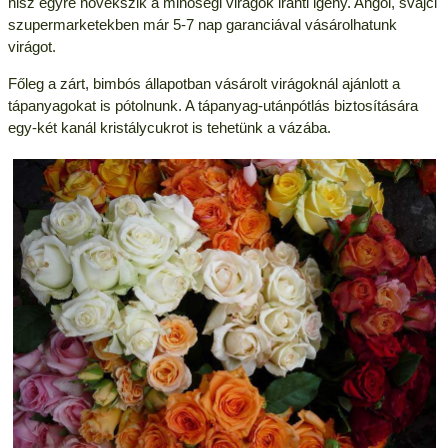
hisz egyre növekszik a minőségi virágok iránti igény. Angol, svájci
szupermarketekben már 5-7 nap garanciával vásárolhatunk
virágot.
Főleg a zárt, bimbós állapotban vásárolt virágoknál ajánlott a
tápanyagokat is pótolnunk. A tápanyag-utánpótlás biztosítására
egy-két kanál kristálycukrot is tehetünk a vázába.