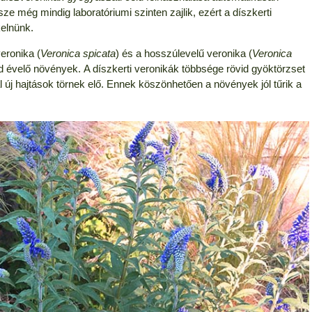
ze még mindig laboratóriumi szinten zajlik, ezért a díszkerti
elnünk.
eronika (
Veronica spicata
) és a hosszúlevelű veronika (
Veronica
nd évelő növények. A díszkerti veronikák többsége rövid gyöktörzset
l új hajtások törnek elő. Ennek köszönhetően a növények jól tűrik a