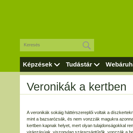
Képzések
Tudástár
Webáruh
Veronikák a kertben
A veronikák sokáig háttérszereplői voltak a díszkerte
mint a bazsarózsák, és nem vonzzák magukra azonnal a 
kertben kapnak helyet, mert olyan tulajdonságokkal r
virágzásúak, viszonylag szárazságtűrők, vonzzák a b