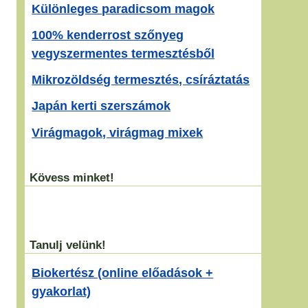
Különleges paradicsom magok
100% kenderrost szőnyeg
vegyszermentes termesztésből
Mikrozöldség termesztés, csíráztatás
Japán kerti szerszámok
Virágmagok, virágmag mixek
Kövess minket!
Tanulj velünk!
Biokertész (online előadások +
gyakorlat)