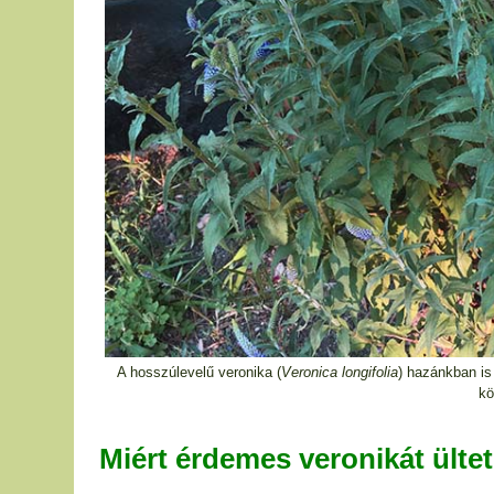
A hosszúlevelű veronika (
Veronica longifolia
) hazánkban is
kö
Miért érdemes veronikát ülte