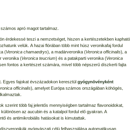
y számos apró magot tartalmaz.
lön érdekessé teszi a nemzetséget, hiszen a kertészetekben kapható
zhatunk velük. A hazai flórában több mint húsz veronikafaj fordul
ka (
Veronica chamaedrys
), a madárveronika (
Veronica officinalis
), a
r veronika (
Veronica teucrium
) és a patakparti veronika (
Veronica
en fontos a kertészet számára, mivel több népszerű díszkerti fajta
. Egyes fajokat évszázadokon keresztül
gyógynövényként
ronica officinalis
), amelyet Európa számos országában köhögés,
lkalmaztak.
szerint több faj jelentős mennyiségben tartalmaz flavonoidokat,
l különösen az aucubin és a katalpol fordul elő gyakran. A
tő és antimikrobiális hatásokat is kimutattak.
t díszveronikák gyógyászati célú felhasználása automatikusan