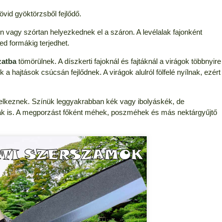
övid gyöktörzsből fejlődő.
en vagy szórtan helyezkednek el a száron. A levélalak fajonként
ed formákig terjedhet.
zatba
tömörülnek. A díszkerti fajoknál és fajtáknál a virágok többnyire
 a hajtások csúcsán fejlődnek. A virágok alulról fölfelé nyílnak, ezért
elkeznek. Színük leggyakrabban kék vagy ibolyáskék, de
fajták is. A megporzást főként méhek, poszméhek és más nektárgyűjtő