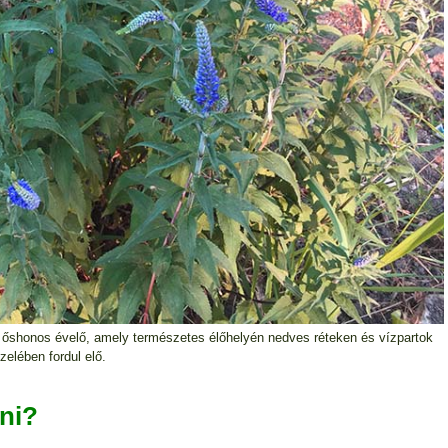
 őshonos évelő, amely természetes élőhelyén nedves réteken és vízpartok
zelében fordul elő.
tni?