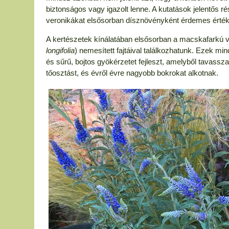
biztonságos vagy igazolt lenne. A kutatások jelentős rés
veronikákat elsősorban dísznövényként érdemes érték
A kertészetek kínálatában elsősorban a macskafarkú v
longifolia
) nemesített fajtáival találkozhatunk. Ezek mi
és sűrű, bojtos gyökérzetet fejleszt, amelyből tavassza
tőosztást, és évről évre nagyobb bokrokat alkotnak.