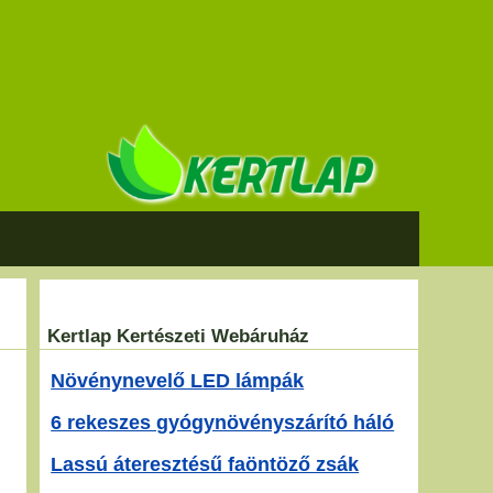
Kertlap Kertészeti Webáruház
Növénynevelő LED lámpák
6 rekeszes gyógynövényszárító háló
Lassú áteresztésű faöntöző zsák