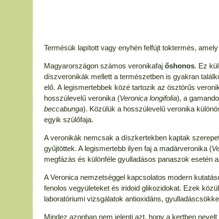
Termésük lapított vagy enyhén felfújt toktermés, amel
Magyarországon számos veronikafaj
őshonos
. Ez kü
díszveronikák mellett a természetben is gyakran találko
elő. A legismertebbek közé tartozik az ösztörűs veroni
hosszúlevelű veronika (
Veronica longifolia
), a gamando
beccabunga
). Közülük a hosszúlevelű veronika különös
egyik szülőfaja.
A veronikák nemcsak a díszkertekben kaptak szerepet
gyűjtöttek. A legismertebb ilyen faj a madárveronika (
Ve
megfázás és különféle gyulladásos panaszok esetén a
A Veronica nemzetséggel kapcsolatos modern kutatások 
fenolos vegyületeket és iridoid glikozidokat. Ezek közü
laboratóriumi vizsgálatok antioxidáns, gyulladáscsökken
Mindez azonban nem jelenti azt, hogy a kertben nevel