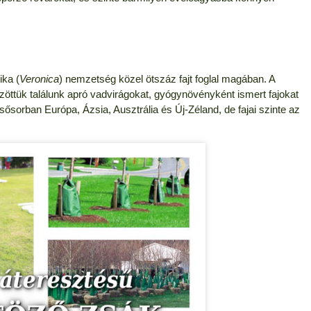
ika (
Veronica
) nemzetség közel ötszáz fajt foglal magában. A
öttük találunk apró vadvirágokat, gyógynövényként ismert fajokat
lsősorban Európa, Ázsia, Ausztrália és Új-Zéland, de fajai szinte az