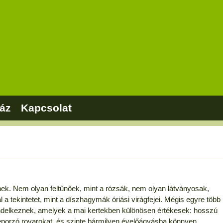
áz
Kapcsolat
knek. Nem olyan feltűnőek, mint a rózsák, nem olyan látványosak,
tekintetet, mint a díszhagymák óriási virágfejei. Mégis egyre több
endelkeznek, amelyek a mai kertekben különösen értékesek: hosszú
eporzó rovarokat, és szinte bármilyen évelőágyásba könnyen