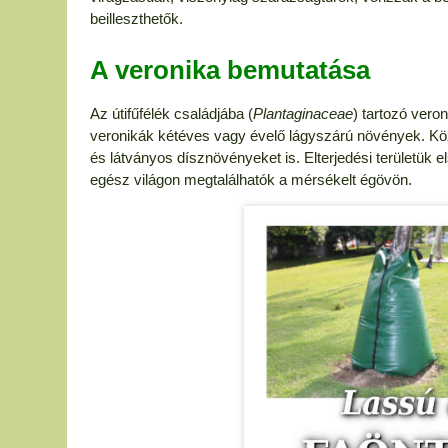
beilleszthetők.
A veronika bemutatása
Az útifűfélék családjába (
Plantaginaceae
) tartozó veron
veronikák kétéves vagy évelő lágyszárú növények. Köz
és látványos dísznövényeket is. Elterjedési területük e
egész világon megtalálhatók a mérsékelt égövön.