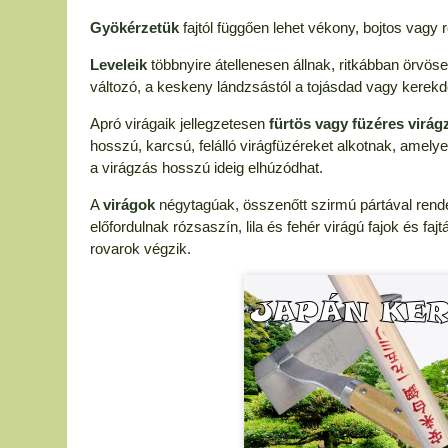
Gyökérzetük
fajtól függően lehet vékony, bojtos vagy r
Leveleik
többnyire átellenesen állnak, ritkábban örvös
változó, a keskeny lándzsástól a tojásdad vagy kerekd
Apró virágaik jellegzetesen
fürtös vagy füzéres virág
hosszú, karcsú, felálló virágfüzéreket alkotnak, amelyek
a virágzás hosszú ideig elhúzódhat.
A
virágok
négytagúak, összenőtt szirmú pártával rend
előfordulnak rózsaszín, lila és fehér virágú fajok és 
rovarok végzik.