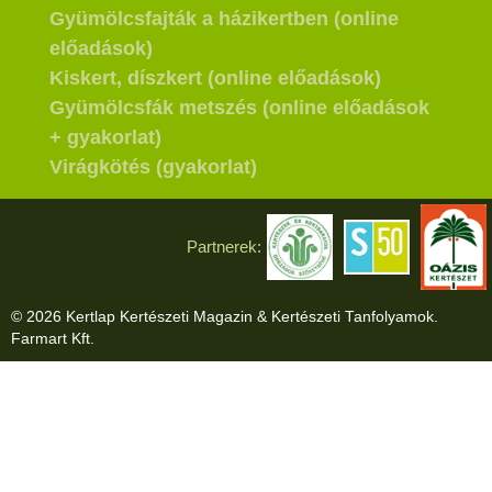
Gyümölcsfajták a házikertben (online
előadások)
Kiskert, díszkert (online előadások)
Gyümölcsfák metszés (online előadások
+ gyakorlat)
Virágkötés (gyakorlat)
Partnerek:
© 2026 Kertlap Kertészeti Magazin & Kertészeti Tanfolyamok.
Farmart Kft.