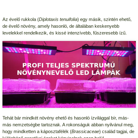
Az évelő rukkola (
Diplotaxis tenuifolia
) egy másik, szintén ehető,
de évelő növény, amely hasonló, de általában keskenyebb
levelekkel rendelkezik, és kissé intenzívebb, fűszeresebb ízű.
Tehát bár mindkét növény ehető és hasonló ízvilággal bír, más-
más nemzetségbe tartoznak. A rokonságuk abban nyilvánul meg,
hogy mindketten a káposztafélék (
Brassicaceae
) család tagjai, de