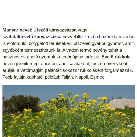
Magyar nevei
:
Útszéli kányazsázsa
vagy
szabdaltlevelű kányazsázsa
névvel illetik ezt a hazánkban vadon
is előforduló, bolygatott területeken, útszélen gyakori gyomot, amit
egyébként termeszthetünk is. A vadon termő növény tehát a
hasznos és ehető gyomok kategóriájába tartozik.
Évelő rukkola
néven jelenik meg a piacon, ahol salátaként, fűszernövényként
árulják a vetőmagját, palántáit sokszor rukkolaként forgalmazzák.
Több fajtája kapható, például: Talján, Napoil, Esmee