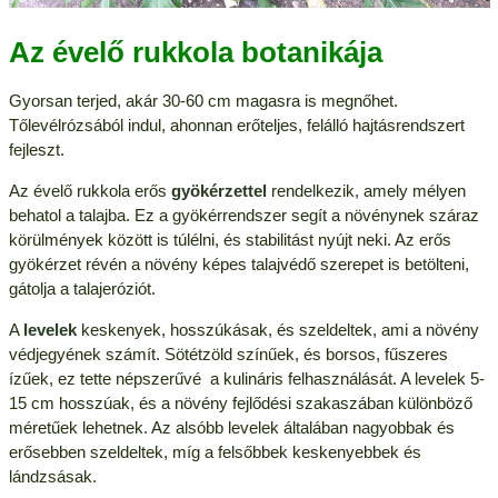
Az évelő rukkola botanikája
Gyorsan terjed, akár 30-60 cm magasra is megnőhet.
Tőlevélrózsából indul, ahonnan erőteljes, felálló hajtásrendszert
fejleszt.
Az évelő rukkola erős
gyökérzettel
rendelkezik, amely mélyen
behatol a talajba. Ez a gyökérrendszer segít a növénynek száraz
körülmények között is túlélni, és stabilitást nyújt neki. Az erős
gyökérzet révén a növény képes talajvédő szerepet is betölteni,
gátolja a talajeróziót.
A
levelek
keskenyek, hosszúkásak, és szeldeltek, ami a növény
védjegyének számít. Sötétzöld színűek, és borsos, fűszeres
ízűek, ez tette népszerűvé a kulináris felhasználását. A levelek 5-
15 cm hosszúak, és a növény fejlődési szakaszában különböző
méretűek lehetnek. Az alsóbb levelek általában nagyobbak és
erősebben szeldeltek, míg a felsőbbek keskenyebbek és
lándzsásak.