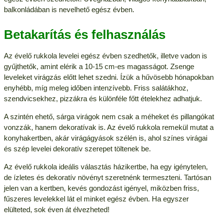
balkonládában is nevelhető egész évben.
Betakarítás és felhasználás
Az évelő rukkola levelei egész évben szedhetők, illetve vadon is
gyűjthetők, amint elérik a 10-15 cm-es magasságot. Zsenge
leveleket virágzás előtt lehet szedni. Ízük a hűvösebb hónapokban
enyhébb, míg meleg időben intenzívebb. Friss salátákhoz,
szendvicsekhez, pizzákra és különféle főtt ételekhez adhatjuk.
A szintén ehető, sárga virágok nem csak a méheket és pillangókat
vonzzák, hanem dekoratívak is. Az évelő rukkola remekül mutat a
konyhakertben, akár virágágyások szélén is, ahol színes virágai
és szép levelei dekoratív szerepet töltenek be.
Az évelő rukkola ideális választás házikertbe, ha egy igénytelen,
de ízletes és dekoratív növényt szeretnénk termeszteni. Tartósan
jelen van a kertben, kevés gondozást igényel, miközben friss,
fűszeres levelekkel lát el minket egész évben. Ha egyszer
elülteted, sok éven át élvezheted!