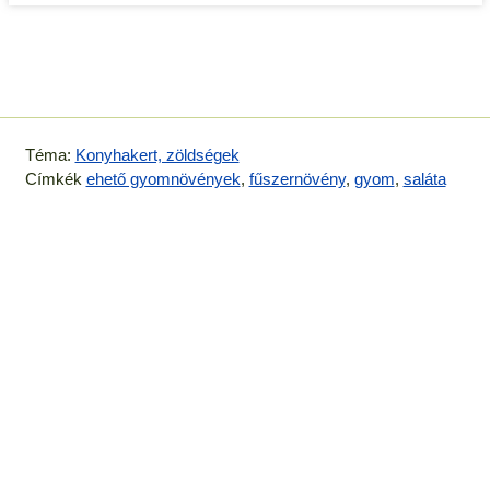
Téma:
Konyhakert, zöldségek
Címkék
ehető gyomnövények
,
fűszernövény
,
gyom
,
saláta