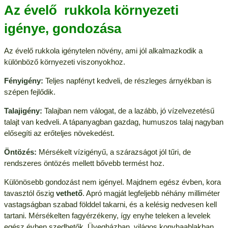
Az évelő rukkola környezeti
igénye, gondozása
Az évelő rukkola igénytelen növény, ami jól alkalmazkodik a
különböző környezeti viszonyokhoz.
Fényigény:
Teljes napfényt kedveli, de részleges árnyékban is
szépen fejlődik.
Talajigény:
Talajban nem válogat, de a lazább, jó vízelvezetésű
talajt van kedveli. A tápanyagban gazdag, humuszos talaj nagyban
elősegíti az erőteljes növekedést.
Öntözés:
Mérsékelt vízigényű, a szárazságot jól tűri, de
rendszeres öntözés mellett bővebb termést hoz.
Különösebb gondozást nem igényel. Majdnem egész évben, kora
tavasztól őszig
vethető
. Apró magját legfeljebb néhány milliméter
vastagságban szabad földdel takarni, és a kelésig nedvesen kell
tartani. Mérsékelten fagyérzékeny, így enyhe teleken a levelek
egész évben szedhetők. Üvegházban, világos konyhaablakban,