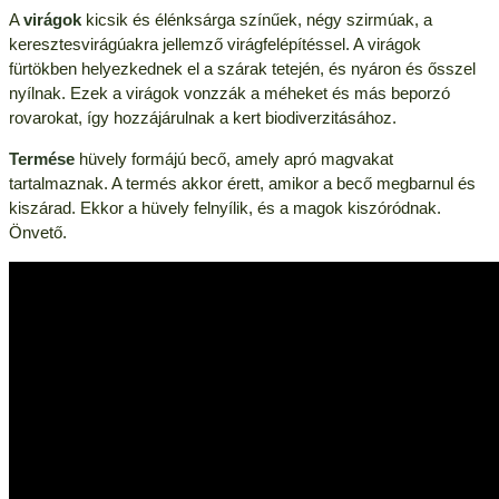
A
virágok
kicsik és élénksárga színűek, négy szirmúak, a
keresztesvirágúakra jellemző virágfelépítéssel. A virágok
fürtökben helyezkednek el a szárak tetején, és nyáron és ősszel
nyílnak. Ezek a virágok vonzzák a méheket és más beporzó
rovarokat, így hozzájárulnak a kert biodiverzitásához.
Termése
hüvely formájú becő, amely apró magvakat
tartalmaznak. A termés akkor érett, amikor a becő megbarnul és
kiszárad. Ekkor a hüvely felnyílik, és a magok kiszóródnak.
Önvető.