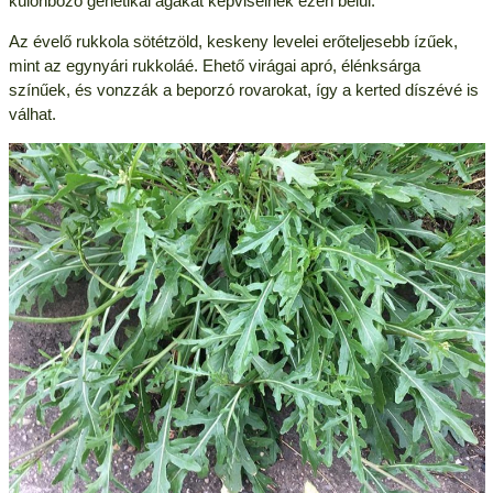
különböző genetikai ágakat képviselnek ezen belül.
Az évelő rukkola sötétzöld, keskeny levelei erőteljesebb ízűek,
mint az egynyári rukkoláé. Ehető virágai apró, élénksárga
színűek, és vonzzák a beporzó rovarokat, így a kerted díszévé is
válhat.