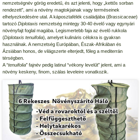
nemzetségnév görög eredetű, és azt jelenti, hogy „kettős sorban
rendezett”, ami a növény magtokjainak vagy terméseinek
elhelyezkedésére utal. A káposztafélék családjába (
Brassicaceae
)
tartozó
Diplotaxis
nemzetség mintegy 30-40 évelő vagy egynyári
növényfajt foglal magába. Legismertebb faja az évelő rukkola
(
Diplotaxis tenuifolia
), amelyet kulináris célokra is gyakran
használnak. A nemzetség Európában, Észak-Afrikában és
Ázsiában honos, de világszerte elterjedt, főleg a mediterrán
térségben.
A “
tenuifolia
” fajnév pedig latinul “vékony levelűt” jelent, ami a
növény keskeny, finom, szálas leveleire vonatkozik.