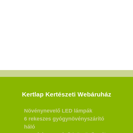
Kertlap Kertészeti Webáruház
Növénynevelő LED lámpák
6 rekeszes gyógynövényszárító
háló