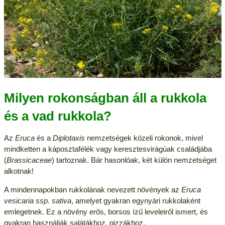
Milyen rokonságban áll a rukkola
és a vad rukkola?
Az
Eruca
és a
Diplotaxis
nemzetségek közeli rokonok, mivel
mindketten a káposztafélék vagy keresztesvirágúak családjába
(
Brassicaceae
) tartoznak. Bár hasonlóak, két külön nemzetséget
alkotnak!
A mindennapokban rukkolának nevezett növények az
Eruca
vesicaria ssp. sativa
, amelyet gyakran egynyári rukkolaként
emlegetnek. Ez a növény erős, borsos ízű leveleiről ismert, és
gyakran használják salátákhoz, pizzákhoz.