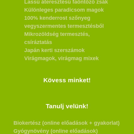
Lassú áteresztésű faöntöző zsák
Különleges paradicsom magok
100% kenderrost szőnyeg
vegyszermentes termesztésből
Mikrozöldség termesztés,
csíráztatás
Japán kerti szerszámok
Virágmagok, virágmag mixek
Kövess minket!
Tanulj velünk!
Biokertész (online előadások + gyakorlat)
Gyógynövény (online előadások)