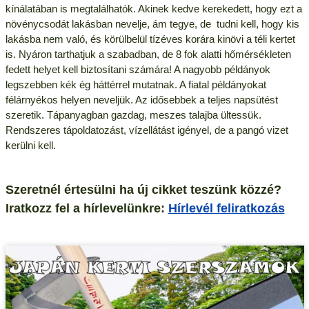
kínálatában is megtalálhatók. Akinek kedve kerekedett, hogy ezt a
növénycsodát lakásban nevelje, ám tegye, de tudni kell, hogy kis
lakásba nem való, és körülbelül tízéves korára kinövi a téli kertet
is. Nyáron tarthatjuk a szabadban, de 8 fok alatti hőmérsékleten
fedett helyet kell biztosítani számára! A nagyobb példányok
legszebben kék ég háttérrel mutatnak. A fiatal példányokat
félárnyékos helyen neveljük. Az idősebbek a teljes napsütést
szeretik. Tápanyagban gazdag, meszes talajba ültessük.
Rendszeres tápoldatozást, vízellátást igényel, de a pangó vizet
kerülni kell.
Szeretnél értesülni ha új cikket teszünk közzé?
Iratkozz fel a hírlevelünkre:
Hírlevél feliratkozás