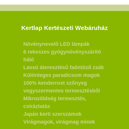
Kertlap Kertészeti Webáruház
Növénynevelő LED lámpák
6 rekeszes gyógynövényszárító
háló
Lassú áteresztésű faöntöző zsák
Különleges paradicsom magok
100% kenderrost szőnyeg
vegyszermentes termesztésből
Mikrozöldség termesztés,
csíráztatás
Japán kerti szerszámok
Virágmagok, virágmag mixek