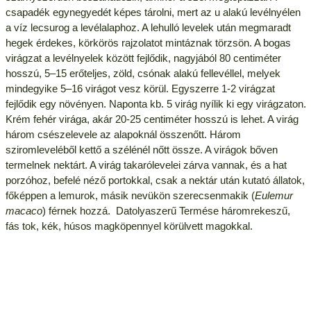
csapadék egynegyedét képes tárolni, mert az u alakú levélnyélen
a víz lecsurog a levélalaphoz. A lehulló levelek után megmaradt
hegek érdekes, körkörös rajzolatot mintáznak törzsön. A bogas
virágzat a levélnyelek között fejlődik, nagyjából 80 centiméter
hosszú, 5–15 erőteljes, zöld, csónak alakú fellevéllel, melyek
mindegyike 5–16 virágot vesz körül. Egyszerre 1-2 virágzat
fejlődik egy növényen. Naponta kb. 5 virág nyílik ki egy virágzaton.
Krém fehér virága, akár 20-25 centiméter hosszú is lehet. A virág
három csészelevele az alapoknál összenőtt. Három
sziromleveléből kettő a szélénél nőtt össze. A virágok bőven
termelnek nektárt. A virág takarólevelei zárva vannak, és a hat
porzóhoz, befelé néző portokkal, csak a nektár után kutató állatok,
főképpen a lemurok, másik nevükön szerecsenmakik (
Eulemur
macaco
) férnek hozzá. Datolyaszerű Termése háromrekeszű,
fás tok, kék, húsos magköpennyel körülvett magokkal.