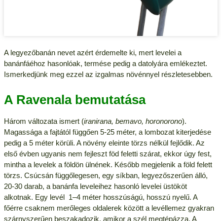
A legyezőbanán nevet azért érdemelte ki, mert levelei a
banánfáéhoz hasonlóak, termése pedig a datolyára emlékeztet.
Ismerkedjünk meg ezzel az izgalmas növénnyel részletesebben.
A Ravenala bemutatása
Három változata ismert (
iranirana, bemavo, horonorono
).
Magassága a fajtától függően 5-25 méter, a lombozat kiterjedése
pedig a 5 méter körüli. A növény eleinte törzs nélkül fejlődik. Az
első évben ugyanis nem fejleszt föd feletti szárat, ekkor úgy fest,
mintha a levelek a földön ülnének. Később megjelenik a föld felett
törzs. Csúcsán függőlegesen, egy síkban, legyezőszerűen álló,
20-30 darab, a banánfa leveleihez hasonló levelei üstököt
alkotnak. Egy levél 1–4 méter hosszúságú, hosszú nyelű. A
főérre csaknem merőleges oldalerek között a levéllemez gyakran
szárnyszerűen beszakadozik, amikor a szél megtépázza. A