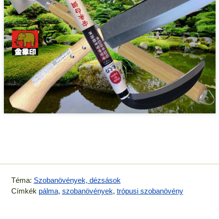
Téma:
Szobanövények, dézsások
Címkék
pálma
,
szobanövények
,
trópusi szobanövény