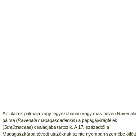
Az utazók pálmája vagy legyezőbanán vagy más néven Ravenala
pálma (
Ravenala madagascariensis
) a papagájvirágfélék
(
Strelitziaceae
) családjába tartozik. A 17. századtól a
Madagaszkárba tévedt utazóknak szinte nyomban szemébe ötlött