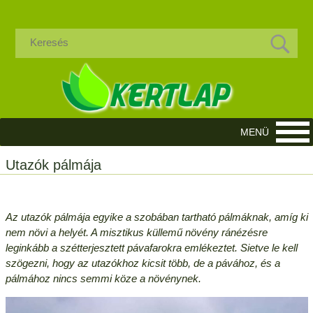
Utazók pálmája
Az utazók pálmája egyike a szobában tartható pálmáknak, amíg ki
nem növi a helyét. A misztikus küllemű növény ránézésre
leginkább a szétterjesztett pávafarokra emlékeztet. Sietve le kell
szögezni, hogy az utazókhoz kicsit több, de a pávához, és a
pálmához nincs semmi köze a növénynek.