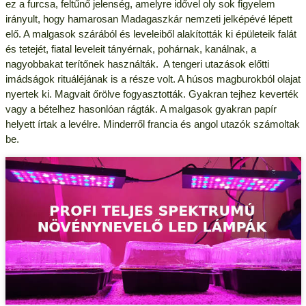
ez a furcsa, feltűnő jelenség, amelyre idővel oly sok figyelem
irányult, hogy hamarosan Madagaszkár nemzeti jelképévé lépett
elő. A malgasok szárából és leveleiből alakították ki épületeik falát
és tetejét, fiatal leveleit tányérnak, pohárnak, kanálnak, a
nagyobbakat terítőnek használták. A tengeri utazások előtti
imádságok rituáléjának is a része volt. A húsos magburokból olajat
nyertek ki. Magvait őrölve fogyasztották. Gyakran tejhez keverték
vagy a bételhez hasonlóan rágták. A malgasok gyakran papír
helyett írtak a levélre. Minderről francia és angol utazók számoltak
be.