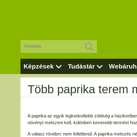
Képzések
Tudástár
Webáruh
Több paprika terem 
A paprika az egyik legkedveltebb zöldség a házikertben.
növényt metszeni kell, különben kevesebb termést hoz
A válasz röviden: nem feltétlenül. A paprika metszés né