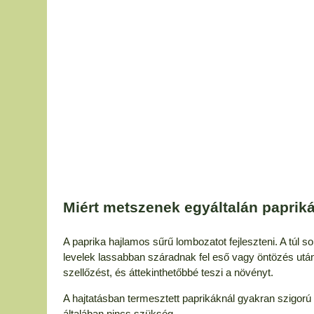
Miért metszenek egyáltalán paprik
A paprika hajlamos sűrű lombozatot fejleszteni. A túl so
levelek lassabban száradnak fel eső vagy öntözés után
szellőzést, és áttekinthetőbbé teszi a növényt.
A hajtatásban termesztett paprikáknál gyakran szigor
általában nincs szükség.