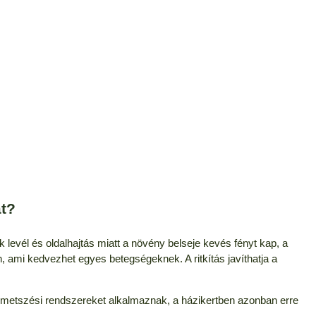
át?
k levél és oldalhajtás miatt a növény belseje kevés fényt kap, a
, ami kedvezhet egyes betegségeknek. A ritkítás javíthatja a
ú metszési rendszereket alkalmaznak, a házikertben azonban erre