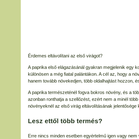
Érdemes eltávolítani az első virágot?
A paprika első elágazásánál gyakran megjelenik egy kor
különösen a még fiatal palántákon. A cél az, hogy a nö
hanem tovább növekedjen, több oldalhajtást hozzon, é
A paprika természeténél fogva bokros növény, és a több 
azonban ronthatja a szellőzést, ezért nem a minél több 
növényeknél az első virág eltávolításának jelentősége 
Lesz ettől több termés?
Erre nincs minden esetben egyértelmű igen vagy nem v