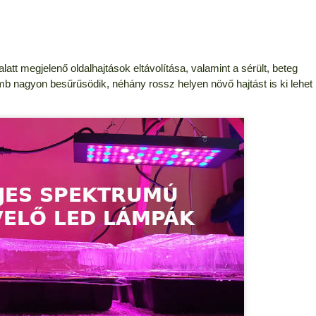
tt megjelenő oldalhajtások eltávolítása, valamint a sérült, beteg
mb nagyon besűrűsödik, néhány rossz helyen növő hajtást is ki lehet