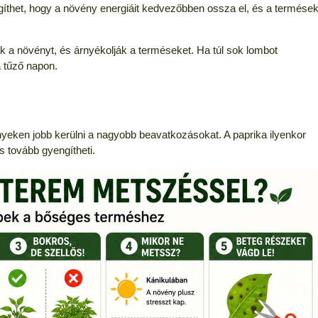
íthet, hogy a növény energiáit kedvezőbben ossza el, és a termése
ják a növényt, és árnyékolják a terméseket. Ha túl sok lombot
 tűző napon.
yeken jobb kerülni a nagyobb beavatkozásokat. A paprika ilyenkor
s tovább gyengítheti.