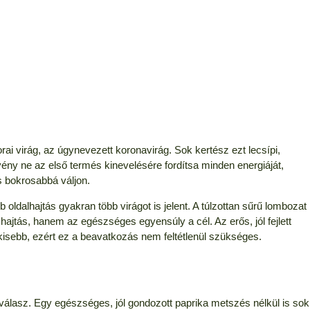
ai virág, az úgynevezett koronavirág. Sok kertész ezt lecsípi,
vény ne az első termés kinevelésére fordítsa minden energiáját,
s bokrosabbá váljon.
oldalhajtás gyakran több virágot is jelent. A túlzottan sűrű lombozat
hajtás, hanem az egészséges egyensúly a cél. Az erős, jól fejlett
kisebb, ezért ez a beavatkozás nem feltétlenül szükséges.
álasz. Egy egészséges, jól gondozott paprika metszés nélkül is sok