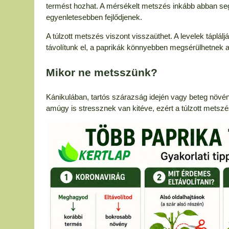
termést hozhat. A mérsékelt metszés inkább abban seg
egyenletesebben fejlődjenek.
A túlzott metszés viszont visszaüthet. A levelek táplál
távolítunk el, a paprikák könnyebben megsérülhetnek a
Mikor ne metsszünk?
Kánikulában, tartós szárazság idején vagy beteg növén
amúgy is stressznek van kitéve, ezért a túlzott metszé