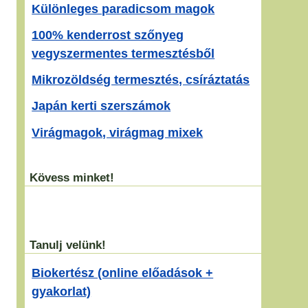
Különleges paradicsom magok
100% kenderrost szőnyeg
vegyszermentes termesztésből
Mikrozöldség termesztés, csíráztatás
Japán kerti szerszámok
Virágmagok, virágmag mixek
Kövess minket!
Tanulj velünk!
Biokertész (online előadások +
gyakorlat)