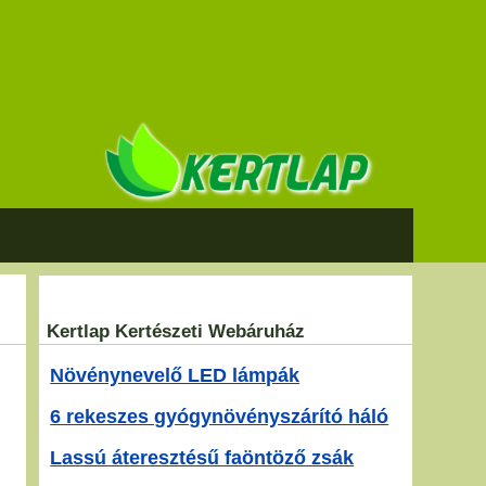
Kertlap Kertészeti Webáruház
Növénynevelő LED lámpák
6 rekeszes gyógynövényszárító háló
Lassú áteresztésű faöntöző zsák