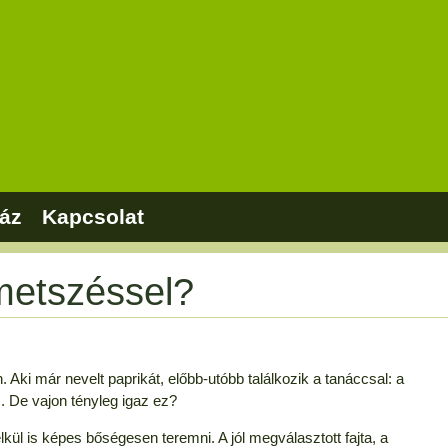
áz
Kapcsolat
metszéssel?
 Aki már nevelt paprikát, előbb-utóbb találkozik a tanáccsal: a
. De vajon tényleg igaz ez?
lkül is képes bőségesen teremni. A jól megválasztott fajta, a