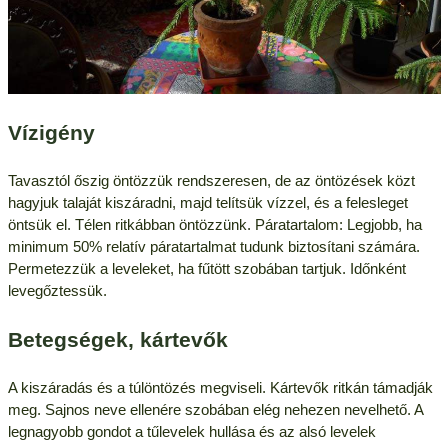
Vízigény
Tavasztól őszig öntözzük rendszeresen, de az öntözések közt
hagyjuk talaját kiszáradni, majd telítsük vízzel, és a felesleget
öntsük el. Télen ritkábban öntözzünk. Páratartalom: Legjobb, ha
minimum 50% relatív páratartalmat tudunk biztosítani számára.
Permetezzük a leveleket, ha fűtött szobában tartjuk. Időnként
levegőztessük.
Betegségek, kártevők
A kiszáradás és a túlöntözés megviseli. Kártevők ritkán támadják
meg. Sajnos neve ellenére szobában elég nehezen nevelhető. A
legnagyobb gondot a tűlevelek hullása és az alsó levelek