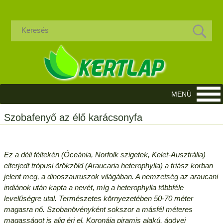
Szobafenyő az élő karácsonyfa
Ez a déli féltekén (Óceánia, Norfolk szigetek, Kelet-Ausztrália)
elterjedt trópusi örökzöld (Araucaria heterophylla) a triász korban
jelent meg, a dinoszauruszok világában. A nemzetség az araucani
indiánok után kapta a nevét, míg a heterophylla többféle
levelűségre utal. Természetes környezetében 50-70 méter
magasra nő. Szobanövényként sokszor a másfél méteres
magasságot is alig éri el. Koronája piramis alakú, ágövei