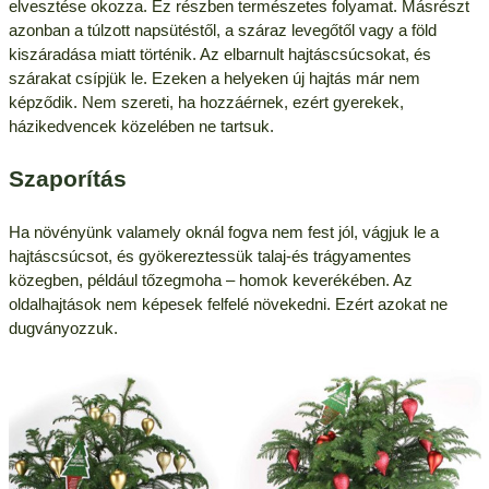
elvesztése okozza. Ez részben természetes folyamat. Másrészt
azonban a túlzott napsütéstől, a száraz levegőtől vagy a föld
kiszáradása miatt történik. Az elbarnult hajtáscsúcsokat, és
szárakat csípjük le. Ezeken a helyeken új hajtás már nem
képződik. Nem szereti, ha hozzáérnek, ezért gyerekek,
házikedvencek közelében ne tartsuk.
Szaporítás
Ha növényünk valamely oknál fogva nem fest jól, vágjuk le a
hajtáscsúcsot, és gyökereztessük talaj-és trágyamentes
közegben, például tőzegmoha – homok keverékében. Az
oldalhajtások nem képesek felfelé növekedni. Ezért azokat ne
dugványozzuk.