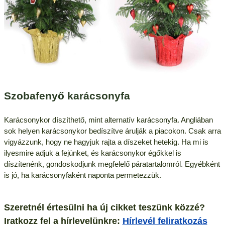
Szobafenyő karácsonyfa
Karácsonykor díszíthető, mint alternatív karácsonyfa. Angliában
sok helyen karácsonykor bedíszítve árulják a piacokon. Csak arra
vigyázzunk, hogy ne hagyjuk rajta a díszeket hetekig. Ha mi is
ilyesmire adjuk a fejünket, és karácsonykor égőkkel is
díszítenénk, gondoskodjunk megfelelő páratartalomról. Egyébként
is jó, ha karácsonyfaként naponta permetezzük.
Szeretnél értesülni ha új cikket teszünk közzé?
Iratkozz fel a hírlevelünkre:
Hírlevél feliratkozás