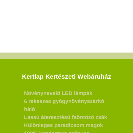
Kertlap Kertészeti Webáruház
Növénynevelő LED lámpák
6 rekeszes gyógynövényszárító
háló
Lassú áteresztésű faöntöző zsák
Különleges paradicsom magok