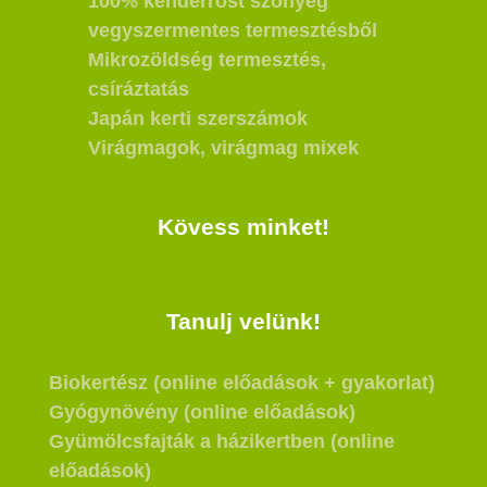
100% kenderrost szőnyeg
vegyszermentes termesztésből
Mikrozöldség termesztés,
csíráztatás
Japán kerti szerszámok
Virágmagok, virágmag mixek
Kövess minket!
Tanulj velünk!
Biokertész (online előadások + gyakorlat)
Gyógynövény (online előadások)
Gyümölcsfajták a házikertben (online
előadások)