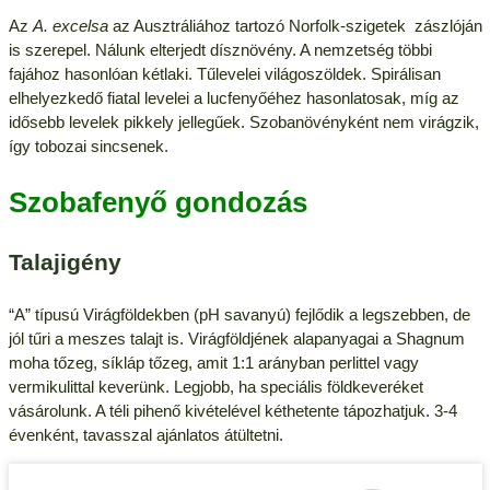
Az
A. excelsa
az Ausztráliához tartozó Norfolk-szigetek zászlóján
is szerepel. Nálunk elterjedt dísznövény. A nemzetség többi
fajához hasonlóan kétlaki. Tűlevelei világoszöldek. Spirálisan
elhelyezkedő fiatal levelei a lucfenyőéhez hasonlatosak, míg az
idősebb levelek pikkely jellegűek. Szobanövényként nem virágzik,
így tobozai sincsenek.
Szobafenyő gondozás
Talajigény
“A” típusú Virágföldekben (pH savanyú) fejlődik a legszebben, de
jól tűri a meszes talajt is. Virágföldjének alapanyagai a Shagnum
moha tőzeg, síkláp tőzeg, amit 1:1 arányban perlittel vagy
vermikulittal keverünk. Legjobb, ha speciális földkeveréket
vásárolunk. A téli pihenő kivételével kéthetente tápozhatjuk. 3-4
évenként, tavasszal ajánlatos átültetni.