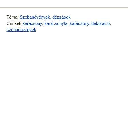
Téma:
Szobanövények, dézsások
Címkék
karácsony
,
karácsonyfa
,
karácsonyi dekoráció
,
szobanövények