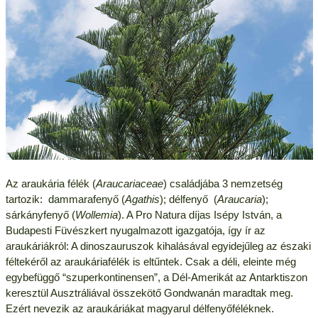
Az araukária félék (
Araucariaceae
) családjába 3 nemzetség
tartozik: dammarafenyő (
Agathis
); délfenyő (
Araucaria
);
sárkányfenyő (
Wollemia
). A Pro Natura díjas Isépy István, a
Budapesti Füvészkert nyugalmazott igazgatója, így ír az
araukáriákról: A dinoszauruszok kihalásával egyidejűleg az északi
féltekéről az araukáriafélék is eltűntek. Csak a déli, eleinte még
egybefüggő “szuperkontinensen”, a Dél-Amerikát az Antarktiszon
keresztül Ausztráliával összekötő Gondwanán maradtak meg.
Ezért nevezik az araukáriákat magyarul délfenyőféléknek.