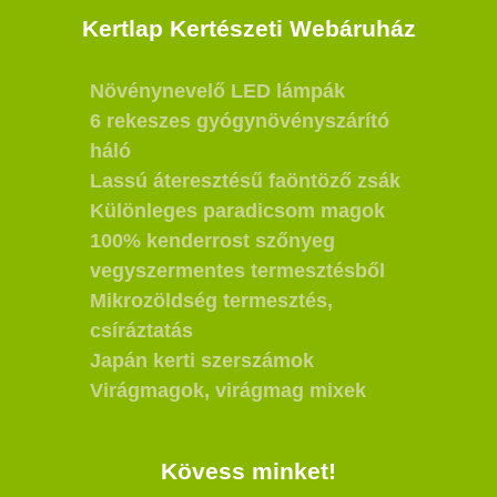
Kertlap Kertészeti Webáruház
Növénynevelő LED lámpák
6 rekeszes gyógynövényszárító
háló
Lassú áteresztésű faöntöző zsák
Különleges paradicsom magok
100% kenderrost szőnyeg
vegyszermentes termesztésből
Mikrozöldség termesztés,
csíráztatás
Japán kerti szerszámok
Virágmagok, virágmag mixek
Kövess minket!