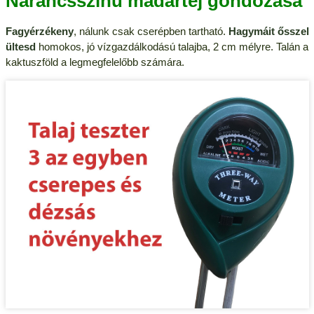
Narancsszínű madártej gondozása
Fagyérzékeny
, nálunk csak cserépben tartható.
Hagymáit ősszel
ültesd
homokos, jó vízgazdálkodású talajba, 2 cm mélyre. Talán a
kaktuszföld a legmegfelelőbb számára.