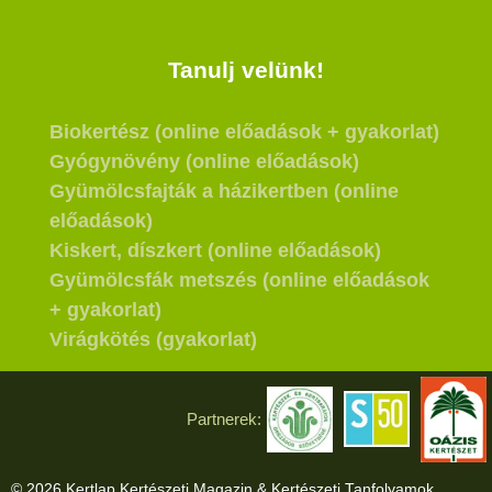
Tanulj velünk!
Biokertész (online előadások + gyakorlat)
Gyógynövény (online előadások)
Gyümölcsfajták a házikertben (online
előadások)
Kiskert, díszkert (online előadások)
Gyümölcsfák metszés (online előadások
+ gyakorlat)
Virágkötés (gyakorlat)
Partnerek:
© 2026 Kertlap Kertészeti Magazin & Kertészeti Tanfolyamok.