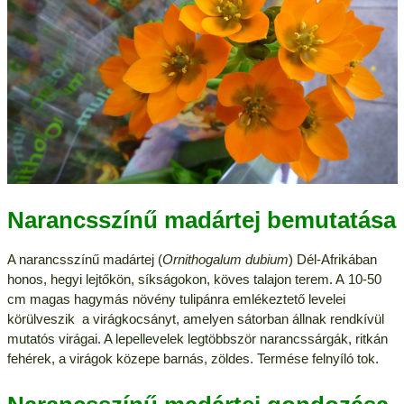
Narancsszínű madártej bemutatása
A narancsszínű madártej (
Ornithogalum dubium
) Dél-Afrikában
honos, hegyi lejtőkön, síkságokon, köves talajon terem. A 10-50
cm magas hagymás növény tulipánra emlékeztető levelei
körülveszik a virágkocsányt, amelyen sátorban állnak rendkívül
mutatós virágai. A lepellevelek legtöbbször narancssárgák, ritkán
fehérek, a virágok közepe barnás, zöldes. Termése felnyíló tok.