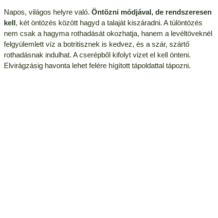
Napos, világos helyre való.
Öntözni módjával, de rendszeresen
kell
, két öntözés között hagyd a talaját kiszáradni. A túlöntözés
nem csak a hagyma rothadását okozhatja, hanem a levéltöveknél
felgyülemlett víz a botritisznek is kedvez, és a szár, szártő
rothadásnak indulhat. A cserépből kifolyt vizet el kell önteni.
Elvirágzásig havonta lehet felére hígított tápoldattal tápozni.