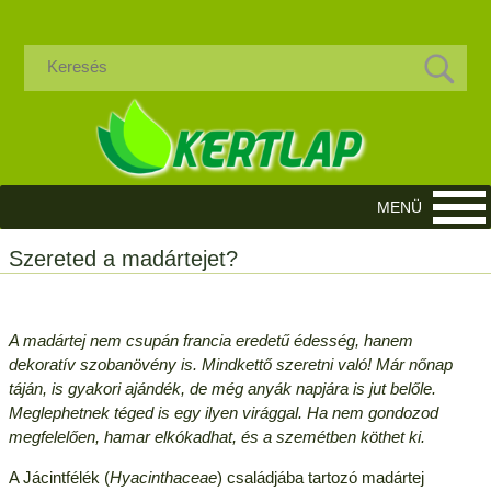
Szereted a madártejet?
A madártej nem csupán francia eredetű édesség, hanem
dekoratív szobanövény is. Mindkettő szeretni való! Már nőnap
táján, is gyakori ajándék, de még anyák napjára is jut belőle.
Meglephetnek téged is egy ilyen virággal. Ha nem gondozod
megfelelően, hamar elkókadhat, és a szemétben köthet ki.
A Jácintfélék (
Hyacinthaceae
) családjába tartozó madártej