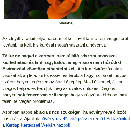
Madártej
Az elnyílt virágait folyamatosan el kell távolítani, a régi virágszárat
levágni, ha kell, kis karóval megtámasztani a növényt.
Télire ne hagyd a kertben, nem télálló, viszont tavasszal
kiültetheted, és kint hagyhatod, amíg vissza nem húzódik!
Elvirágzást követően pihentetni kell.
Amikor elvirágzás után
visszahal, állj le az öntözéssel, és tárold a hagymáit sötét, hűvös,
száraz helyen, egészen az ősz közepéig. Majd ültesd el, állítsd
világos helyre, és kezdjük meg az óvatos öntözést. Sajnos
nagyon
sok fényre van szüksége
, hogy virágzásra bírhasd, ami
télen, tél végén problémás.
Azonban napos ablakra sincs szükséget, ha növénynevelő izzót
használsz. Ajánljuk
növénynevelő, virágzásserkentő LEd izzóinkat
a
Kertlap Kertészeti Webáruházból!