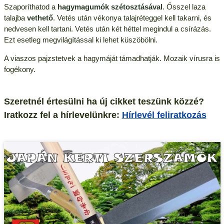
Szaporíthatod a
hagymagumók szétosztásával
. Ősszel laza
talajba
vethető
. Vetés után vékonya talajréteggel kell takarni, és
nedvesen kell tartani. Vetés után két héttel megindul a csírázás.
Ezt esetleg megvilágítással ki lehet küszöbölni.
A viaszos pajzstetvek a hagymáját támadhatják. Mozaik vírusra is
fogékony.
Szeretnél értesülni ha új cikket teszünk közzé?
Iratkozz fel a hírlevelünkre:
Hírlevél feliratkozás