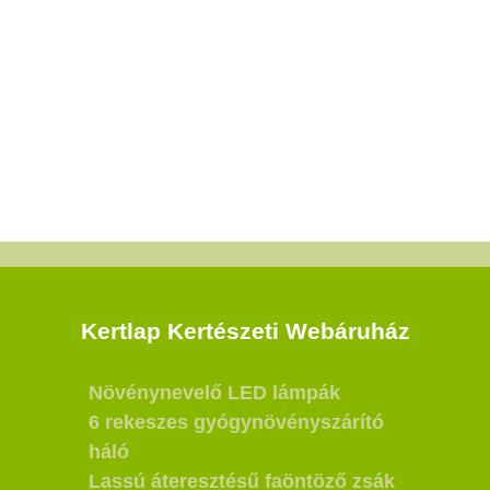
Kertlap Kertészeti Webáruház
Növénynevelő LED lámpák
6 rekeszes gyógynövényszárító
háló
Lassú áteresztésű faöntöző zsák