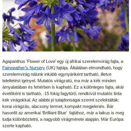
Agapanthus ‘Flower of Love’ egy új afrikai szerelemvirág fajta, a
Fairweather’s Nursery
(UK) fajtája. Általában elmondható, hogy
szerelemvirág nálunk inkább egynyáriként tartható, illetve
teleltetést igényel. Mutatós virágzatú, ma már a kék minden
árnyalatában és fehérben is kapható. Ez a különleges fajta, akár
évelőként is tartható, -15 fokig fagytűrő, rendkívül mutatós tinta
kék virágokkal. Az alábbi jó tulajdonságai szerint szelektálták:
korai virágzás, alacsony termet, kompakt megjelenés. Bár
hasonlít az amerikai ‘Brilliant Blue’ fajtához, már a laikus is meg
tudja különböztetni, a nagyobb virágmérete alapján. Már Európa
szerte kapható.