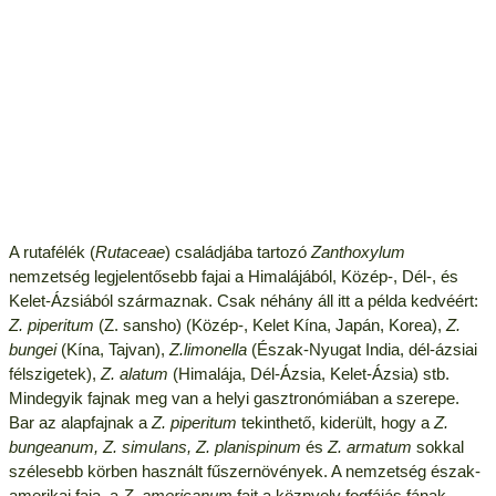
A rutafélék (
Rutaceae
) családjába tartozó
Zanthoxylum
nemzetség legjelentősebb fajai a Himalájából, Közép-, Dél-, és
Kelet-Ázsiából származnak. Csak néhány áll itt a példa kedvéért:
Z. piperitum
(Z. sansho) (Közép-, Kelet Kína, Japán, Korea),
Z.
bungei
(Kína, Tajvan),
Z.limonella
(Észak-Nyugat India, dél-ázsiai
félszigetek),
Z. alatum
(Himalája, Dél-Ázsia, Kelet-Ázsia) stb.
Mindegyik fajnak meg van a helyi gasztronómiában a szerepe.
Bar az alapfajnak a
Z. piperitum
tekinthető, kiderült, hogy a
Z.
bungeanum, Z. simulans, Z. planispinum
és
Z. armatum
sokkal
szélesebb körben használt fűszernövények. A nemzetség észak-
amerikai faja, a
Z. americanum
fajt a köznyelv fogfájás fának