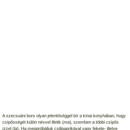
A szecsuáni bors olyan jelentőséggel bír a kínai konyhában, hogy
csípősségét külön névvel illetik (
ma
), szemben a többi csípős
ízzel (
la
). Ha megpróbáljuk csilipaprikával vagy fekete- illetve