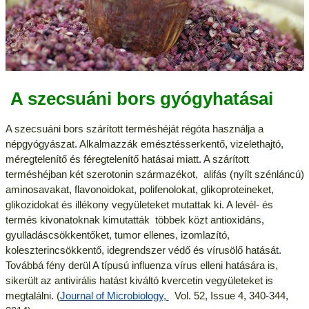
A szecsuáni bors gyógyhatásai
A szecsuáni bors szárított terméshéját régóta használja a
népgyógyászat. Alkalmazzák emésztésserkentő, vizelethajtó,
méregtelenítő és féregtelenítő hatásai miatt. A szárított
terméshéjban két szerotonin származékot, alifás (nyílt szénláncú)
aminosavakat, flavonoidokat, polifenolokat, glikoproteineket,
glikozidokat és illékony vegyületeket mutattak ki. A levél- és
termés kivonatoknak kimutatták többek közt antioxidáns,
gyulladáscsökkentőket, tumor ellenes, izomlazító,
koleszterincsökkentő, idegrendszer védő és vírusölő hatását.
Továbbá fény derül A típusú influenza vírus elleni hatására is,
sikerült az antivirális hatást kiváltó kvercetin vegyületeket is
megtalálni. (
Journal of Microbiology,
Vol. 52, Issue 4, 340-344,