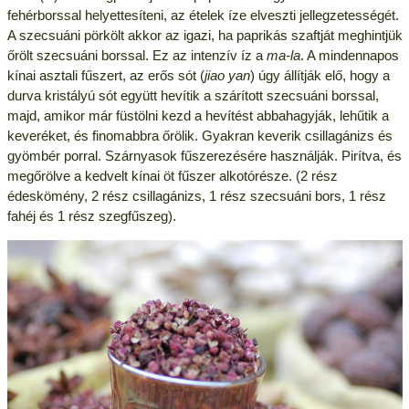
fehérborssal helyettesíteni, az ételek íze elveszti jellegzetességét.
A szecsuáni pörkölt akkor az igazi, ha paprikás szaftját meghintjük
őrölt szecsuáni borssal. Ez az intenzív íz a
ma-la
. A mindennapos
kínai asztali fűszert, az erős sót (
jiao yan
) úgy állítják elő, hogy a
durva kristályú sót együtt hevítik a szárított szecsuáni borssal,
majd, amikor már füstölni kezd a hevítést abbahagyják, lehűtik a
keveréket, és finomabbra őrölik. Gyakran keverik csillagánizs és
gyömbér porral. Szárnyasok fűszerezésére használják. Pirítva, és
megőrölve a kedvelt kínai öt fűszer alkotórésze. (2 rész
édeskömény, 2 rész csillagánizs, 1 rész szecsuáni bors, 1 rész
fahéj és 1 rész szegfűszeg).