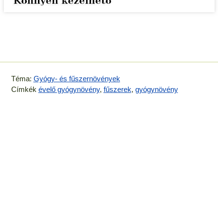
Téma:
Gyógy- és fűszernövények
Címkék
évelő gyógynövény
,
fűszerek
,
gyógynövény