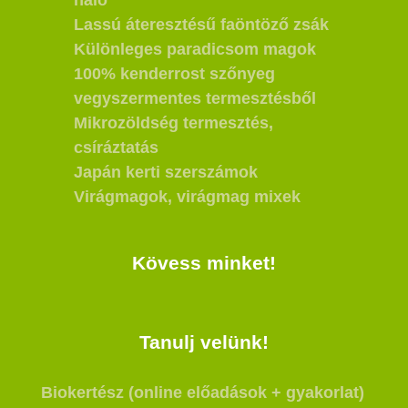
Lassú áteresztésű faöntöző zsák
Különleges paradicsom magok
100% kenderrost szőnyeg
vegyszermentes termesztésből
Mikrozöldség termesztés,
csíráztatás
Japán kerti szerszámok
Virágmagok, virágmag mixek
Kövess minket!
Tanulj velünk!
Biokertész (online előadások + gyakorlat)