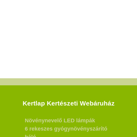
Kertlap Kertészeti Webáruház
Növénynevelő LED lámpák
6 rekeszes gyógynövényszárító
háló