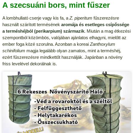
A szecsuáni bors, mint fűszer
A lombhullató cserje vagy kis fa, a
Z. piperitum
fűszerezésre
használt szárított termésének
aromája és esetleges csípőssége
a terméshéjból (perikarpium) származik
. Miután a mag étkezési
szempontból közömbös, valójában ajánlatos elhagyni, mielőtt az
ember foga közé szorulna. Azonban a koreai
Zanthoxylum
schinifolium
magja legalább olyan zamatos, mint a terméshéj,
ezért fűszerezésre mindkettőt használják. Japánban a növény
friss levelével dekorálnak is.