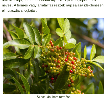
nevezi. A termés vagy a fiatal fás részek rágcsálása ideiglenesen
elmulasztja a fogfájást.
Szecsuáni bors termése