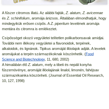
A fűszer citromos illatú. Az alábbi fajták,
Z. alatum, Z. avicennae
és
Z. schinifolium
, aromája ánizsos. Általában elmondhatjuk, hogy
mindegyikük erősen csípős. A
Z. piperitum
levelének aromája
mentára és citromra is emlékeztet.
Csípősséget okozó vegyületei telítetlen polikarbonsavak amidjai.
További nem illékony vegyületei a flavonoidok, terpének,
alkaloidok, és lignánok. Tipikus aromáját illóolajok adják. A levelek
aromájukat a terpén származékoknak köszönhetik. (
Food
Science and Biotechnology
, 11, 680, 2002)
A himalábán élő
Z. alatum
, mely a tibeti és nepáli konyha
fűszernövénye, aromáját illóolajának linalol, limonén, fahéjsav
származékainka köszönheti. (Journal of Essential Oil Research,
10, 127, 1998)