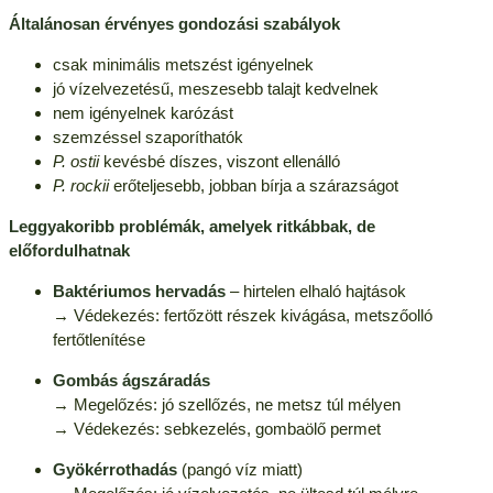
Általánosan érvényes gondozási szabályok
csak minimális metszést igényelnek
jó vízelvezetésű, meszesebb talajt kedvelnek
nem igényelnek karózást
szemzéssel szaporíthatók
P. ostii
kevésbé díszes, viszont ellenálló
P. rockii
erőteljesebb, jobban bírja a szárazságot
Leggyakoribb problémák, amelyek
ritkábbak, de
előfordulhatnak
Baktériumos hervadás
– hirtelen elhaló hajtások
→ Védekezés: fertőzött részek kivágása, metszőolló
fertőtlenítése
Gombás ágszáradás
→ Megelőzés: jó szellőzés, ne metsz túl mélyen
→ Védekezés: sebkezelés, gombaölő permet
Gyökérrothadás
(pangó víz miatt)