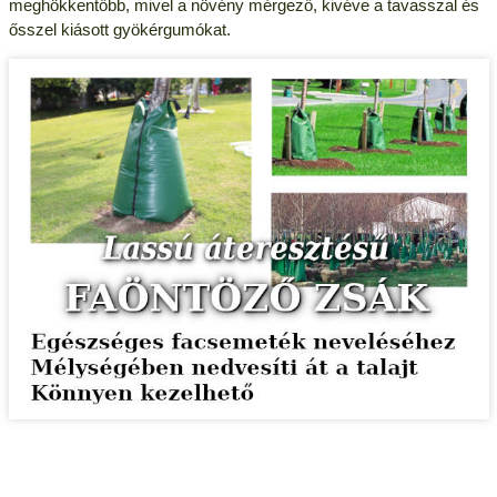
meghökkentőbb, mivel a növény mérgező, kivéve a tavasszal és
ősszel kiásott gyökérgumókat.