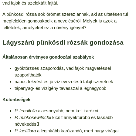
vad fajok és szelektált fajtái.
A pünkösdi rózsa sok örömet szerez annak, aki az ültetésen túl
megfelelően gondoskodik a neveléséről. Melyek is azok a
feltételek, amelyeket ez a növény igényel?
Lágyszárú pünkösdi rózsák gondozása
Általánosan érvényes gondozási szabályok
gyöktörzses szaporodás, vad fajok magvetéssel
szaporíthatók
napos fekvést és jó vízlevezetésű talajt szeretnek
tápanyag- és vízigény tavasszal a legnagyobb
Különbségek
P. tenuifolia
alacsonyabb, nem kell karózni
P. mlokosewitschii
kicsit árnyéktűrőbb és lassabb
növekedésű
P. lactiflora
a leginkább karózandó, mert nagy virágai