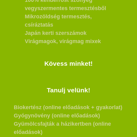
100% kenderrost szőnyeg
vegyszermentes termesztésből
Mikrozöldség termesztés,
csíráztatás
Japán kerti szerszámok
Virágmagok, virágmag mixek
Kövess minket!
Tanulj velünk!
Biokertész (online előadások + gyakorlat)
Gyógynövény (online előadások)
Gyümölcsfajták a házikertben (online
előadások)