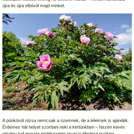
újra és újra elbűvöl majd minket.
A pünkösdi rózsa nemcsak a szemnek, de a léleknek is ajándék.
Érdemes hát helyet szorítani neki a kertünkben – hiszen kevés
növény tud ennyire emlékezetes tavaszi élményt nyújtani.