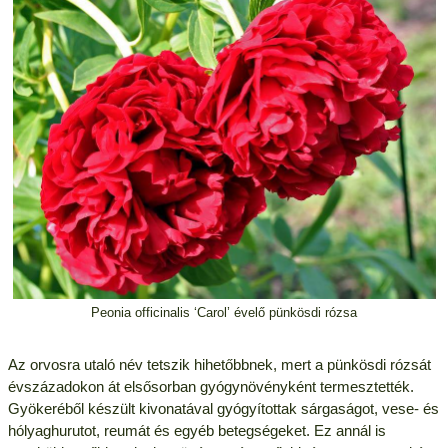
Peonia officinalis ‘Carol’ évelő pünkösdi rózsa
Az orvosra utaló név tetszik hihetőbbnek, mert a pünkösdi rózsát
évszázadokon át elsősorban gyógynövényként termesztették.
Gyökeréből készült kivonatával gyógyítottak sárgaságot, vese- és
hólyaghurutot, reumát és egyéb betegségeket. Ez annál is