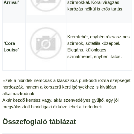
Arrival’
szirmokkal. Korai virágzás,
karózás nélkül is erős tartás.
Krémfehér, enyhén rózsaszínes
‘Cora
szirmok, sötétlila középpel.
Louise’
Elegáns, különleges
színátmenet, enyhén illatos.
Ezek a hibridek nemcsak a klasszikus pünkösdi rózsa szépségét
hordozzák, hanem a korszerű kerti igényekhez is kiválóan
alkalmazkodnak.
Akár kezdő kertész vagy, akár szenvedélyes gyűjtő, egy jól
megválasztott hibrid igazi ékköve lehet a kertednek.
Összefoglaló táblázat