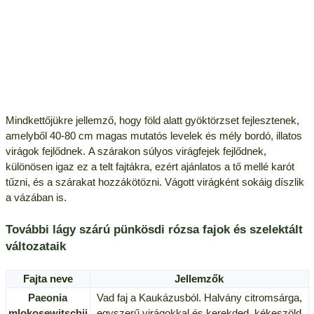
Mindkettőjükre jellemző, hogy föld alatt gyöktörzset fejlesztenek,
amelyből 40-80 cm magas mutatós levelek és mély bordó, illatos
virágok fejlődnek. A szárakon súlyos virágfejek fejlődnek,
különösen igaz ez a telt fajtákra, ezért ajánlatos a tő mellé karót
tűzni, és a szárakat hozzákötözni. Vágott virágként sokáig díszlik
a vázában is.
További lágy szárú pünkösdi rózsa fajok és szelektált
változataik
Fajta neve
Jellemzők
Paeonia
Vad faj a Kaukázusból. Halvány citromsárga,
mlokosewitschii
egyszerű virágokkal és kerekded, kékeszöld