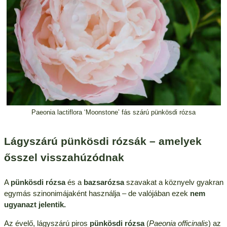
Paeonia lactiflora ‘Moonstone’ fás szárú pünkösdi rózsa
Lágyszárú pünkösdi rózsák – amelyek
ősszel visszahúzódnak
A
pünkösdi rózsa
és a
bazsarózsa
szavakat a köznyelv gyakran
egymás szinonimájaként használja – de valójában ezek
nem
ugyanazt jelentik.
Az évelő, lágyszárú piros
pünkösdi rózsa
(
Paeonia officinalis
) az