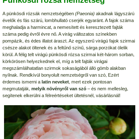
Pünkösdi rózsa nemzetség
A pünkösdi rózsák nemzetségében
(Paeonia)
akadnak lágyszárú
évelők és fás szárú, lombhullató cserjék egyaránt. A fajok száma
meghaladja a harmincat, a nemesített és keresztezett fajták
száma pedig évről évre nő. A virág változatos színekben
pompázik, és édes illatot áraszt. Az egyszerű virágú fajok szirmai
csésze alakot öltenek és a feltűnő színű, sárga porzókat ölelik
körül. A félig telt virágú pünkösdi rózsa szirmai két-három sorban,
körkörösen helyezkednek el, míg a telt fajták virágai
megszámlálhatatlan szirmok sokaságából álló gömb alakban
nyílnak. Rendkívül bonyolult nemzetségről van szó, Ezért
érdemes ismerni a
latin neveket
, mert ezek pontosan
megmutatják,
melyik növényről van szó
– és nem mellesleg,
segítenek elkerülni a félreértéseket ültetésnél, vásárlásnál!