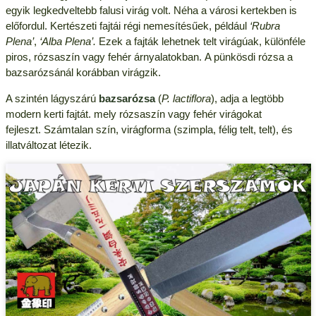
egyik legkedveltebb falusi virág volt. Néha a városi kertekben is
előfordul. Kertészeti fajtái régi nemesítésűek, például
‘Rubra
Plena’
,
‘Alba Plena’.
Ezek a fajták lehetnek telt virágúak, különféle
piros, rózsaszín vagy fehér árnyalatokban. A pünkösdi rózsa a
bazsarózsánál korábban virágzik.
A szintén lágyszárú
bazsarózsa
(
P. lactiflora
), adja a legtöbb
modern kerti fajtát. mely rózsaszín vagy fehér virágokat
fejleszt. Számtalan szín, virágforma (szimpla, félig telt, telt), és
illatváltozat létezik.