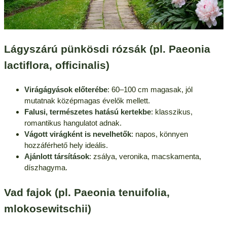
Lágyszárú pünkösdi rózsák (pl. Paeonia
lactiflora, officinalis)
Virágágyások előterébe
: 60–100 cm magasak, jól
mutatnak középmagas évelők mellett.
Falusi, természetes hatású kertekbe
: klasszikus,
romantikus hangulatot adnak.
Vágott virágként is nevelhetők
: napos, könnyen
hozzáférhető hely ideális.
Ajánlott társítások
: zsálya, veronika, macskamenta,
díszhagyma.
Vad fajok (pl. Paeonia tenuifolia,
mlokosewitschii)