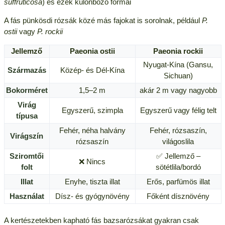
suffruticosa
) és ezek különböző formái
A fás pünkösdi rózsák közé más fajokat is sorolnak, például
P.
ostii
vagy
P. rockii
Jellemző
Paeonia ostii
Paeonia rockii
Nyugat-Kína (Gansu,
Származás
Közép- és Dél-Kína
Sichuan)
Bokorméret
1,5–2 m
akár 2 m vagy nagyobb
Virág
Egyszerű, szimpla
Egyszerű vagy félig telt
típusa
Fehér, néha halvány
Fehér, rózsaszín,
Virágszín
rózsaszín
világoslila
Sziromtői
✅ Jellemző –
❌ Nincs
folt
sötétlila/bordó
Illat
Enyhe, tiszta illat
Erős, parfümös illat
Használat
Dísz- és gyógynövény
Főként dísznövény
A kertészetekben kapható fás bazsarózsákat gyakran csak