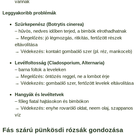
vannak
Leggyakoribb problémák
Szürkepenész (Botrytis cinerea)
– hűvös, nedves időben terjed, a bimbók elrothadhatnak
→ Megelőzés: jó légmozgás, ritkítás, fertőzött részek
eltávolítása
→ Védekezés: kontakt gombaölő szer (pl. réz, mankoceb)
Levélfoltosság (Cladosporium, Alternaria)
– barna foltok a leveleken
→ Megelőzés: öntözés reggel, ne a lombot érje
→ Védekezés: gombaölő szer, fertőzött levelek eltávolítása
Hangyák és levéltetvek
– főleg fiatal hajtásokon és bimbókon
→ Védekezés: enyhe rovarölő oldat, neem olaj, szappanos
víz
Fás szárú pünkösdi rózsák gondozása