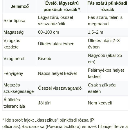
Évelő, lágyszárú
Fás szárú pünkösdi
Jellemző
pünkösdi rózsák *
rózsák
Lágyszárú, ősszel
Fás szárú, télen is
Szár típusa
visszahúzódik
megmarad
Magasság
60–100 cm
1,5–2 m
Virágzás
Ültetés utáni 2–3
Ültetés utáni évben
kezdete
évben
Nagyobb (akár 25
Virágméret
Kisebb
cm)
Félárnyékos helyet
Fényigény
Napos helyet kedvel
kedvel
Metszés
Csak szükség
Ősszel visszavágandó
szükségessége
esetén
Átültetés
Jól tűri
Nem kedveli
toleranciája
* Ide sorolt fajok: „klasszikus” pünkösdi rózsa (P.
officinais);Bazsarózsa (Paeonia lactiflora) és ezek hibridjei illetve a