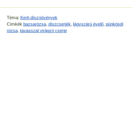
Téma:
Kerti dísznövények
Címkék
bazsarózsa
,
díszcserjék
,
lágyszárú évelő
,
pünkösdi
rózsa
,
tavasszal virágzó cserje