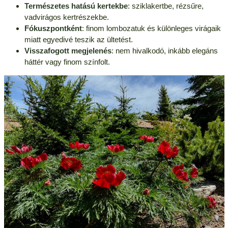
Természetes hatású kertekbe
: sziklakertbe, rézsűre,
vadvirágos kertrészekbe.
Fókuszpontként
: finom lombozatuk és különleges virágaik
miatt egyedivé teszik az ültetést.
Visszafogott megjelenés
: nem hivalkodó, inkább elegáns
háttér vagy finom színfolt.