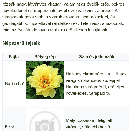
rózsák nagy, látványos virágait, valamint az évelők erős, bokros
növekedését és megbízható évről évre való visszatérését. A
virágzásuk hosszabb, a száruk erősebb, nem dőlnek el, és
gazdagabb színpalettával rendelkeznek. Télen visszahúzódnak,
mint az évelők, de tavasszal újra erőteljesen kihajtanak.
Népszerű fajtáik
Fajta
Bélyegkép
Szín és jellemzők
Halvány citromsárga, telt, illatos
virágok narancsos középpel.
‘Bartzella’
Hatalmas virágméret, erőteljes
növekedés. Strapabíró.
Mély rózsaszín, félig telt
‘First
virágok, sötétebb belső