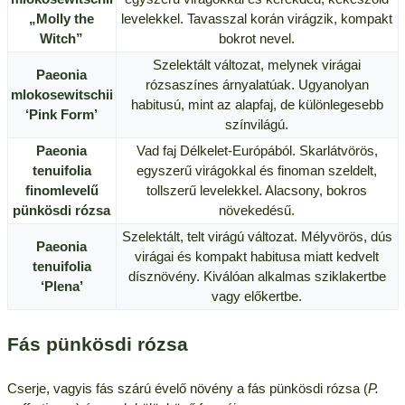
„Molly the
levelekkel. Tavasszal korán virágzik, kompakt
Witch”
bokrot nevel.
Szelektált változat, melynek virágai
Paeonia
rózsaszínes árnyalatúak. Ugyanolyan
mlokosewitschii
habitusú, mint az alapfaj, de különlegesebb
‘Pink Form’
színvilágú.
Paeonia
Vad faj Délkelet-Európából. Skarlátvörös,
tenuifolia
egyszerű virágokkal és finoman szeldelt,
finomlevelű
tollszerű levelekkel. Alacsony, bokros
pünkösdi rózsa
növekedésű.
Szelektált, telt virágú változat. Mélyvörös, dús
Paeonia
virágai és kompakt habitusa miatt kedvelt
tenuifolia
dísznövény. Kiválóan alkalmas sziklakertbe
‘Plena’
vagy előkertbe.
Fás pünkösdi rózsa
Cserje, vagyis fás szárú évelő növény a fás pünkösdi rózsa (
P.