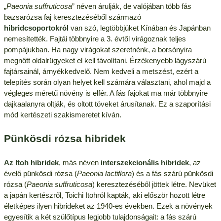
„
Paeonia suffruticosa
” néven árulják, de valójában több fás
bazsarózsa faj keresztezéséből származó
hibridcsoportokról
van szó, legtöbbjüket Kínában és Japánban
nemesítették. Fajtái többnyire a 3. évtől virágoznak teljes
pompájukban. Ha nagy virágokat szeretnénk, a borsónyira
megnőtt oldalrügyeket el kell távolítani. Érzékenyebb lágyszárú
fajtársainál, árnyékkedvelő. Nem kedveli a metszést, ezért a
telepítés során olyan helyet kell számára választani, ahol majd a
végleges méretű növény is elfér. A fás fajokat ma már többnyire
dajkaalanyra oltják, és oltott töveket árusítanak. Ez a szaporítási
mód kertészeti szakismeretet kíván.
Pünkösdi rózsa hibridek
Az Itoh hibridek
, más néven
interszekcionális hibridek
, az
évelő pünkösdi rózsa (
Paeonia lactiflora
) és a fás szárú pünkösdi
rózsa (
Paeonia suffruticosa
) keresztezéséből jöttek létre. Nevüket
a japán kertészről, Toichi Itohról kapták, aki először hozott létre
életképes ilyen hibrideket az 1940-es években. Ezek a növények
egyesítik a két szülőtípus legjobb tulajdonságait: a fás szárú