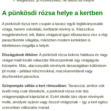
→ Megelőzés: jó vízelvezetés, ne ültesd túl mélyre
A pünkösdi rózsa helye a kertben
A pünkösdi rózsa nem csupán a tavasz egyik leglátványosabb
virága, hanem sokoldalú, kertbarát növény is. Klasszikus
megjelenésével, telt, illatos virágaival igazi időutazásra visz a régi
parasztkertek világába, miközben modern kertekben is
tökéletesen megállja a helyét.
Díszágyások ékköve:
A pünkösdi rózsa bokros habitusa és nagy
virágai miatt kiváló választás fókuszpontnak egy virágágyás
közepére. Más, alacsonyabb növények társaságában különösen
jól mutat – például nőszirmokkal, macskamentával vagy
díszfüvekkel párosítva.
Színpompás váltás a kert ritmusában:
Tavasszal, amikor sok
évelő még csak ébredezik, a pünkösdi rózsa már dús
virágpompájával kápráztat el. Ezért ideális társ olyan növények
mellé, amelyek nyáron vagy ősszel virágoznak – így a kert egész
szezonban változatos marad.