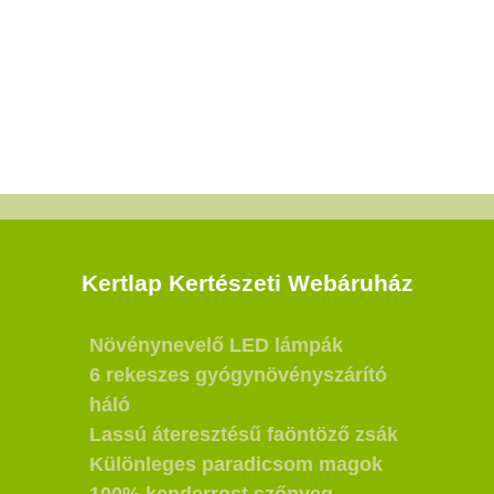
Kertlap Kertészeti Webáruház
Növénynevelő LED lámpák
6 rekeszes gyógynövényszárító
háló
Lassú áteresztésű faöntöző zsák
Különleges paradicsom magok