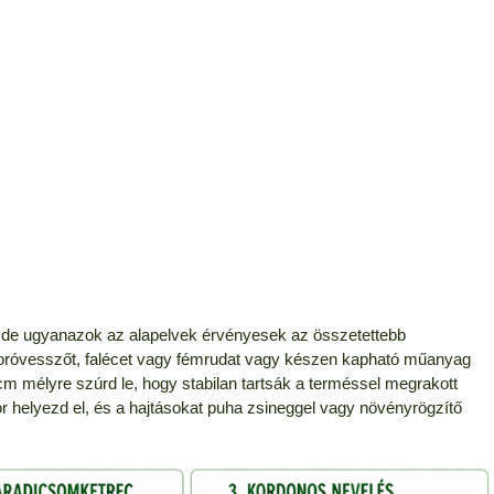
 de ugyanazok az alapelvek érvényesek az összetettebb
róvesszőt, falécet vagy fémrudat vagy készen kapható műanyag
m mélyre szúrd le, hogy stabilan tartsák a terméssel megrakott
r helyezd el, és a hajtásokat puha zsineggel vagy növényrögzítő