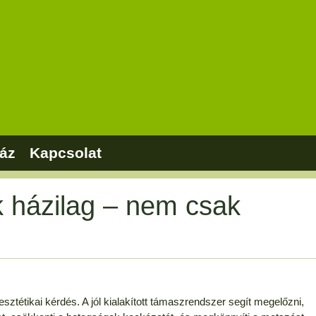
áz
Kapcsolat
 házilag – nem csak
étikai kérdés. A jól kialakított támaszrendszer segít megelőzni,