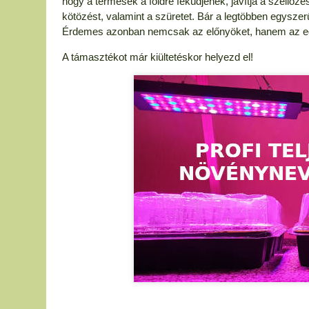
hogy a termések a földre feküdjenek, javítja a szellőz
kötözést, valamint a szüretet. Bár a legtöbben egyszer
Érdemes azonban nemcsak az előnyöket, hanem az egy
A támasztékot már kiültetéskor helyezd el!