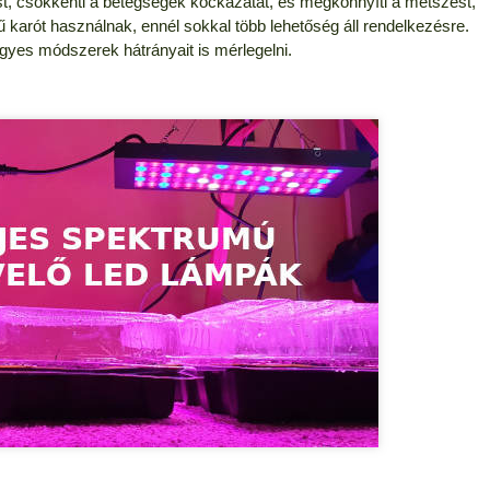
ést, csökkenti a betegségek kockázatát, és megkönnyíti a metszést,
ű karót használnak, ennél sokkal több lehetőség áll rendelkezésre.
es módszerek hátrányait is mérlegelni.