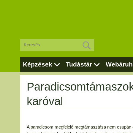
Képzések
Tudástár
Webáruh
Paradicsomtámaszok
karóval
A paradicsom megfelelő megtámasztása nem csupán eszt