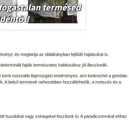
övényt, és megtartja az oldalirányban fejlődő hajtásokat is.
eterminált fajták természetes habitusához jól illeszkedik.
rű lomb rosszabb légmozgást eredményez, ami kedvezhet a gombás
k. A belső termések nehezebben hozzáférhetők, a metszés és a
zött huzalokat vagy zsinegeket feszítünk ki. A paradicsomokat ehhez