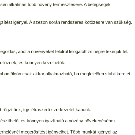
lönösen alkalmas több növény termesztésére. A betegségek
ögzítést igényel. A szezon során rendszeres kötözésre van szükség.
ldás, ahol a növényeket felülről lelógatott zsinegre tekerjük fel.
zellőznek, és könnyen kezelhetők.
zabadföldön csak akkor alkalmazható, ha megfelelően stabil keretet
 rögzítünk, így létraszerű szerkezetet kapunk.
lkészíthető, és könnyen igazítható a növény növekedéséhez.
erhelésnél megerősítést igényelhet. Több munkát igényel az