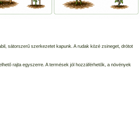
stabil, sátorszerű szerkezetet kapunk. A rudak közé zsineget, drótot
velhető rajta egyszerre. A termések jól hozzáférhetők, a növények