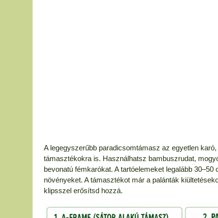
A legegyszerűbb paradicsomtámasz az egyetlen karó,
támasztékokra is. Használhatsz bambuszrudat, mogyo
bevonatú fémkarókat. A tartóelemeket legalább 30–50 c
növényeket. A támasztékot már a palánták kiültetéseko
klipsszel erősítsd hozzá.