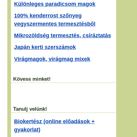
Különleges paradicsom magok
100% kenderrost szőnyeg
vegyszermentes termesztésből
Mikrozöldség termesztés, csíráztatás
Japán kerti szerszámok
Virágmagok, virágmag mixek
Kövess minket!
Tanulj velünk!
Biokertész (online előadások +
gyakorlat)