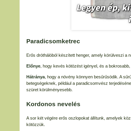
Paradicsomketrec
Erős dróthálóból készített henger, amely körülveszi a n
Előnye
, hogy kevés kötözést igényel, és a bokrosabb, d
Hátránya
, hogy a növény könnyen besűrűsödik. A sű
betegségeknek, például a paradicsomvész terjedéséne
szüret körülményesebb.
Kordonos nevelés
A sor két végére erős oszlopokat állítunk, amelyek kö
kötözzük.