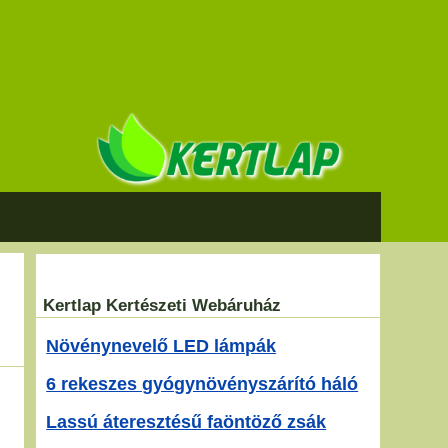
Kertlap Kertészeti Webáruház
Növénynevelő LED lámpák
6 rekeszes gyógynövényszárító háló
Lassú áteresztésű faöntöző zsák