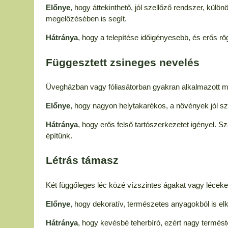
Előnye
, hogy áttekinthető, jól szellőző rendszer, kü
megelőzésében is segít.
Hátránya
, hogy a telepítése időigényesebb, és erős r
Függesztett zsineges nevelés
Üvegházban vagy fóliasátorban gyakran alkalmazott mego
Előnye
, hogy nagyon helytakarékos, a növények jól s
Hátránya
, hogy erős felső tartószerkezetet igényel. S
építünk.
Létrás támasz
Két függőleges léc közé vízszintes ágakat vagy léceket
Előnye
, hogy dekoratív, természetes anyagokból is e
Hátránya
, hogy kevésbé teherbíró, ezért nagy termést