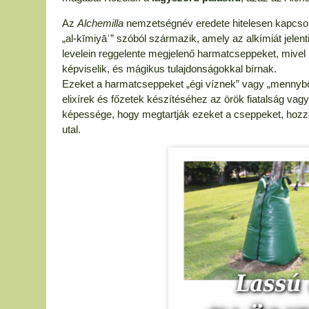
Az
Alchemilla
nemzetségnév eredete hitelesen kapcsol
„al-kīmiyāʾ” szóból származik, amely az alkímiát jelenti
levelein reggelente megjelenő harmatcseppeket, mivel ú
képviselik, és mágikus tulajdonságokkal bírnak.
Ezeket a harmatcseppeket „égi víznek” vagy „mennybő
elixírek és főzetek készítéséhez az örök fiatalság va
képessége, hogy megtartják ezeket a cseppeket, hozz
utal.