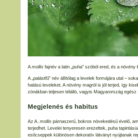
A
mollis
fajnév a latin „puha” szóból ered, és a növény b
A „palástfű” név állítólag a levelek formájára utal – so
hatású leveleket. A növény magról is jól terjed, így kis
zónákban teljesen télálló, vagyis Magyarország egész t
Megjelenés és habitus
Az A.
mollis
párnaszerű, bokros növekedésű évelő, ame
terjedhet. Levelei tenyeresen erezettek, puha tapintá
esőcseppek különösen dekoratív látványt nyújtanak re