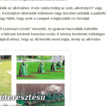
ódik az alkímiához.
A név valószínűleg az arab „alkemelych” vagy
.
A középkori alkimisták különösen nagy becsben tartották a palástfű
gy hitték, hogy ezek a cseppek a legtisztább víz formáját
l származó víznek” nevezték, és gyakran használták különféle
gy a bölcsek kövének keresése során. A növény leveleinek különleges
ájárult ahhoz, hogy az
Alchemilla
nevet kapja, amely az alkímiára