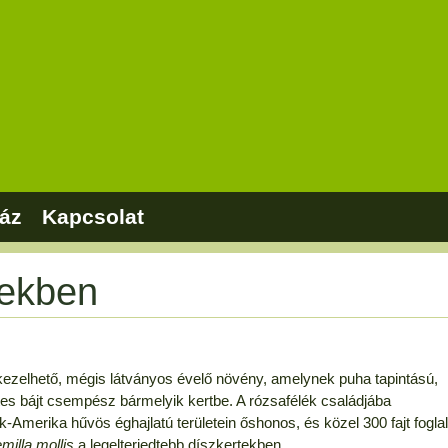
áz
Kapcsolat
tekben
kezelhető, mégis látványos évelő növény, amelynek puha tapintású,
tes bájt csempész bármelyik kertbe. A rózsafélék családjába
merika hűvös éghajlatú területein őshonos, és közel 300 fajt foglal
milla mollis
a legelterjedtebb díszkertekben.