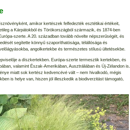
e
sznövényként, amikor kertészek felfedezték esztétikai értékeit,
etileg a Kárpátokból és Törökországból származik, és 1874-ben
 Európa-szerte.
A 20. században tovább növelte népszerűségét, és
jedését segítette könnyű szaporíthatósága, télállósága és
 évelőágyásokba, angolkertekbe és természetes stílusú ültetésekbe.
épviselője a díszkertekben. Európa-szerte termesztik kertekben, és
ban, valamint Észak-Amerikában, Ausztráliában és Új-Zélandon is.
énye miatt sok kertész kedvencévé vált – nem hivalkodó, mégis
ben is helye van, hiszen jól illeszkedik a biodiverzitást támogató,