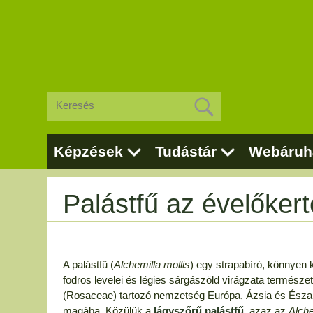
Képzések
Tudástár
Webáruh
Palástfű az évelőker
A palástfű (
Alchemilla mollis
) egy strapabíró, könnyen 
fodros levelei és légies sárgászöld virágzata természe
(Rosaceae) tartozó nemzetség Európa, Ázsia és Észak-A
magába. Közülük a
lágyszőrű palástfű
, azaz az
Alche