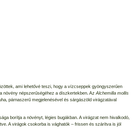
rözöttek, ami lehetővé teszi, hogy a vízcseppek gyöngyszerűen
lt a növény népszerűségéhez a díszkertekben. Az
Alchemilla mollis
puha, párnaszerű megjelenésével és sárgászöld virágzatával
ága borítja a növényt, légies bugákban. A virágzat nem hivalkodó,
ve. A virágok csokorba is vághatók – frissen és szárítva is jól