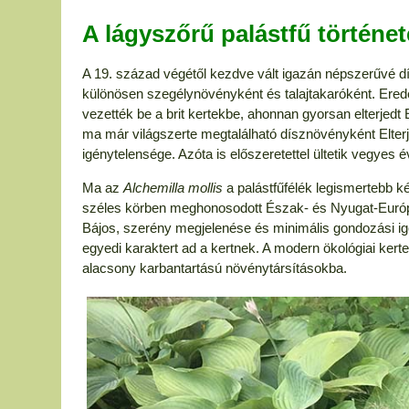
A lágyszőrű palástfű történet
A 19. század végétől kezdve vált igazán népszerűvé dí
különösen szegélynövényként és talajtakaróként.
Ered
vezették be a brit kertekbe, ahonnan gyorsan elterjedt
ma már világszerte megtalálható dísznövényként
Elter
igénytelensége. Azóta is előszeretettel ültetik vegyes
Ma az
Alchemilla mollis
a palástfűfélék legismertebb k
széles körben meghonosodott Észak- és Nyugat-Európá
Bájos, szerény megjelenése és minimális gondozási ig
egyedi karaktert ad a kertnek. A modern ökológiai kertek
alacsony karbantartású növénytársításokba.