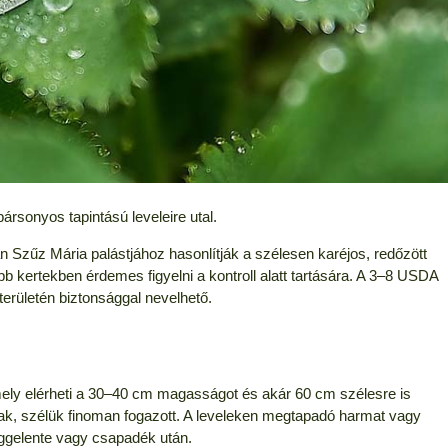
ársonyos tapintású leveleire utal.
kan Szűz Mária palástjához hasonlítják a szélesen karéjos, redőzött
ebb kertekben érdemes figyelni a kontroll alatt tartására. A 3–8 USDA
erületén biztonsággal nevelhető.
ly elérheti a 30–40 cm magasságot és akár 60 cm szélesre is
súak, szélük finoman fogazott. A leveleken megtapadó harmat vagy
ggelente vagy csapadék után.