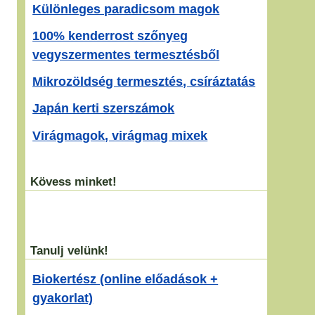
Különleges paradicsom magok
100% kenderrost szőnyeg
vegyszermentes termesztésből
Mikrozöldség termesztés, csíráztatás
Japán kerti szerszámok
Virágmagok, virágmag mixek
Kövess minket!
Tanulj velünk!
Biokertész (online előadások +
gyakorlat)