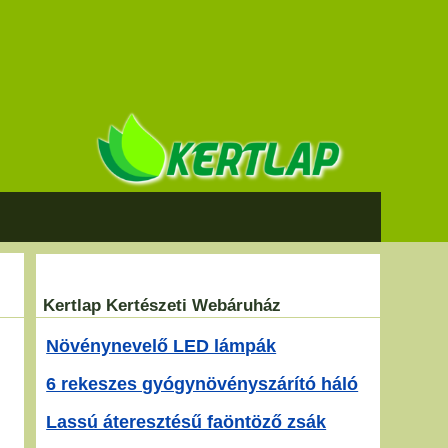
Kertlap Kertészeti Webáruház
Növénynevelő LED lámpák
6 rekeszes gyógynövényszárító háló
Lassú áteresztésű faöntöző zsák