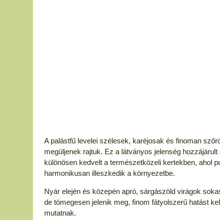
A palástfű levelei szélesek, karéjosak és finoman sző
megüljenek rajtuk. Ez a látványos jelenség hozzájáru
különösen kedvelt a természetközeli kertekben, ahol 
harmonikusan illeszkedik a környezetbe.
Nyár elején és közepén apró, sárgászöld virágok sokas
de tömegesen jelenik meg, finom fátyolszerű hatást kelt
mutatnak.