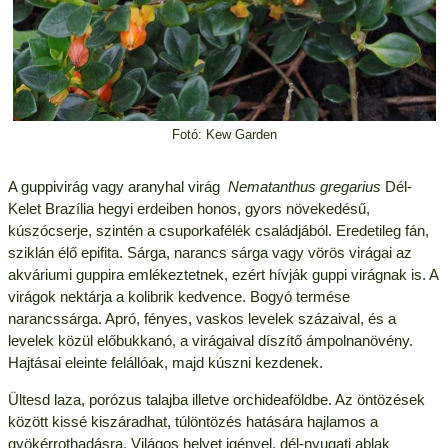
Fotó: Kew Garden
A guppivirág vagy aranyhal virág
Nematanthus gregarius
Dél-
Kelet Brazília hegyi erdeiben honos, gyors növekedésű,
kúszócserje, szintén a csuporkafélék családjából. Eredetileg fán,
sziklán élő epifita. Sárga, narancs sárga vagy vörös virágai az
akváriumi guppira emlékeztetnek, ezért hívják guppi virágnak is. A
virágok nektárja a kolibrik kedvence. Bogyó termése
narancssárga. Apró, fényes, vaskos levelek százaival, és a
levelek közül előbukkanó, a virágaival díszítő ámpolnanövény.
Hajtásai eleinte felállóak, majd kúszni kezdenek.
Ültesd laza, porózus talajba illetve orchideaföldbe. Az öntözések
között kissé kiszáradhat, túlöntözés hatására hajlamos a
gyökérrothadásra. Világos helyet igényel, dél-nyugati ablak