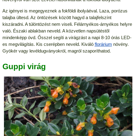
Az igényei is megegyeznek a fokföldi ibolyáéval. Laza, porózus
talajba ültesd. Az öntözések között hagyd a talajfelszínt
kiszáradni. A túlöntözést nem viseli. Félárnyékos-árnyékos helyre
való. Északi ablakban neveld. A közvetlen napsütéstől
mindenképp óvd. Ősszel segíti a virágzást a napi 8-10 órás LED-
es megvilágítás. Kis cserépben neveld. Kiváló
florárium
növény.
Gyökér vagy levéldugványokról, magról szaporíthatod.
Guppi virág