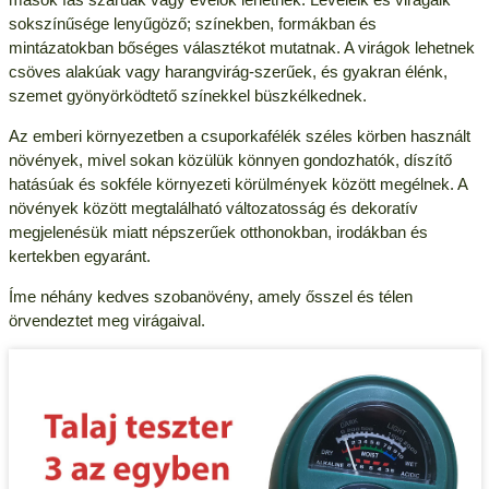
sokszínűsége lenyűgöző; színekben, formákban és
mintázatokban bőséges választékot mutatnak. A virágok lehetnek
csöves alakúak vagy harangvirág-szerűek, és gyakran élénk,
szemet gyönyörködtető színekkel büszkélkednek.
Az emberi környezetben a csuporkafélék széles körben használt
növények, mivel sokan közülük könnyen gondozhatók, díszítő
hatásúak és sokféle környezeti körülmények között megélnek. A
növények között megtalálható változatosság és dekoratív
megjelenésük miatt népszerűek otthonokban, irodákban és
kertekben egyaránt.
Íme néhány kedves szobanövény, amely ősszel és télen
örvendeztet meg virágaival.