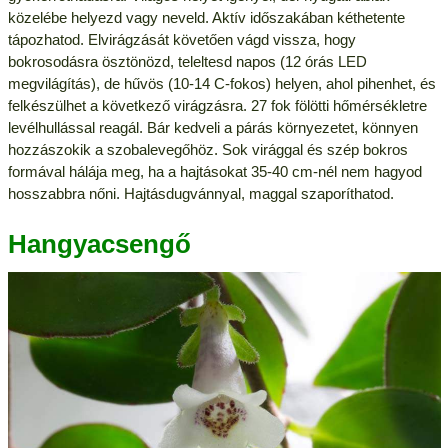
közelébe helyezd vagy neveld. Aktív időszakában kéthetente
tápozhatod. Elvirágzását követően vágd vissza, hogy
bokrosodásra ösztönözd, teleltesd napos (12 órás LED
megvilágítás), de hűvös (10-14 C-fokos) helyen, ahol pihenhet, és
felkészülhet a következő virágzásra. 27 fok fölötti hőmérsékletre
levélhullással reagál. Bár kedveli a párás környezetet, könnyen
hozzászokik a szobalevegőhöz. Sok virággal és szép bokros
formával hálája meg, ha a hajtásokat 35-40 cm-nél nem hagyod
hosszabbra nőni. Hajtásdugvánnyal, maggal szaporíthatod.
Hangyacsengő