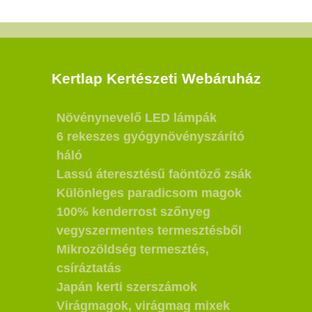
Kertlap Kertészeti Webáruház
Növénynevelő LED lámpák
6 rekeszes gyógynövényszárító
háló
Lassú áteresztésű faöntöző zsák
Különleges paradicsom magok
100% kenderrost szőnyeg
vegyszermentes termesztésből
Mikrozöldség termesztés,
csíráztatás
Japán kerti szerszámok
Virágmagok, virágmag mixek