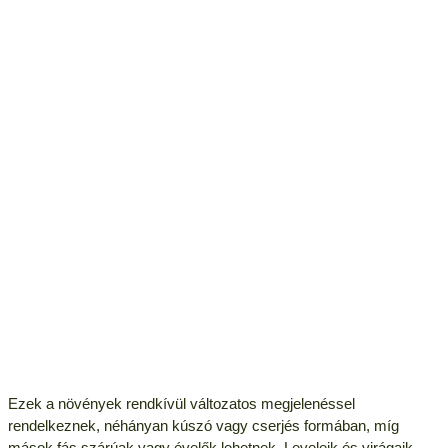
Ezek a növények rendkívül változatos megjelenéssel
rendelkeznek, néhányan kúszó vagy cserjés formában, míg
mások fás szárúak vagy évelők lehetnek. Leveleik és virágaik