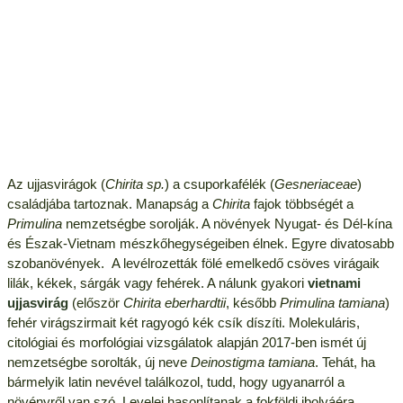
Az ujjasvirágok (
Chirita sp.
) a csuporkafélék (
Gesneriaceae
)
családjába tartoznak. Manapság a
Chirita
fajok többségét a
Primulina
nemzetségbe sorolják. A növények Nyugat- és Dél-kína
és Észak-Vietnam mészkőhegységeiben élnek. Egyre divatosabb
szobanövények. A levélrozetták fölé emelkedő csöves virágaik
lilák, kékek, sárgák vagy fehérek. A nálunk gyakori
vietnami
ujjasvirág
(először
Chirita eberhardtii
, később
Primulina tamiana
)
fehér virágszirmait két ragyogó kék csík díszíti. Molekuláris,
citológiai és morfológiai vizsgálatok alapján 2017-ben ismét új
nemzetségbe sorolták, új neve
Deinostigma tamiana
. Tehát, ha
bármelyik latin nevével találkozol, tudd, hogy ugyanarról a
növényről van szó. Levelei hasonlítanak a fokföldi ibolyáéra.