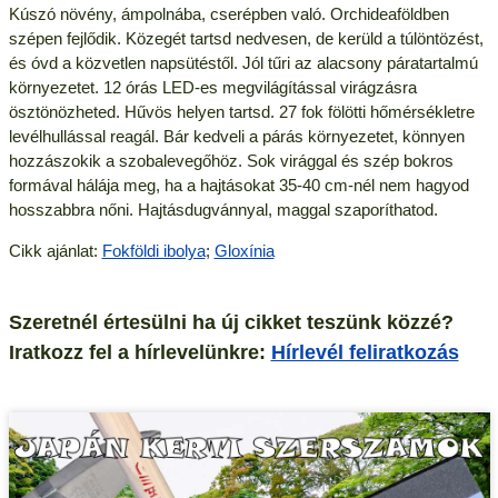
Kúszó növény, ámpolnába, cserépben való. Orchideaföldben
szépen fejlődik. Közegét tartsd nedvesen, de kerüld a túlöntözést,
és óvd a közvetlen napsütéstől. Jól tűri az alacsony páratartalmú
környezetet. 12 órás LED-es megvilágítással virágzásra
ösztönözheted. Hűvös helyen tartsd. 27 fok fölötti hőmérsékletre
levélhullással reagál. Bár kedveli a párás környezetet, könnyen
hozzászokik a szobalevegőhöz. Sok virággal és szép bokros
formával hálája meg, ha a hajtásokat 35-40 cm-nél nem hagyod
hosszabbra nőni. Hajtásdugvánnyal, maggal szaporíthatod.
Cikk ajánlat:
Fokföldi ibolya
;
Gloxínia
Szeretnél értesülni ha új cikket teszünk közzé?
Iratkozz fel a hírlevelünkre:
Hírlevél feliratkozás