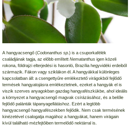
A hangyacsengő (
Codonanthus sp.
) is a csuporkafélék
családjának tagja, az előbb említett
Nematanthus
igen közeli
rokona, földrajzi elterjedési is hasonló, Brazília hegyvidéki erdeiből
származik. Fákon vagy sziklákon él. A hangyákkal különleges
kapcsolatban áll: a csengettyűre emlékeztető virágokból fejlődő
termések hangyatojásra emlékeztetnek, ezeket a hangyák el is
viszik szerves anyagokban gazdag hangyafészkükbe, ahol ideális
a környezet a hangyacsengő magvak csírázásához, és a belőle
fejlődő palánták tápanyagellátáshoz. Ezért a legtöbb
hangyacsengő hangyafészekben fejlődik. Nem csak termésének
kinézetével csalogatja magához a hangyákat, hanem virágain
kívül található mézfejtőiben termelődő nektárral is.