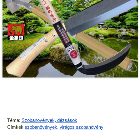
Téma:
Szobanövények, dézsások
Címkék
szobanövények
,
virágos szobanövény