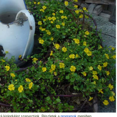
vá kirándulást szerveztünk. Részletek a
programok
menüben.