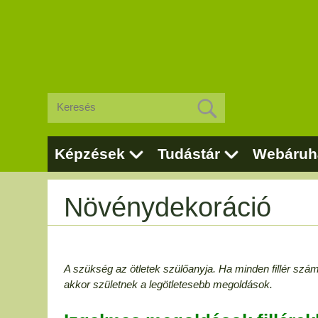
Képzések
Tudástár
Webáruh
Növénydekoráció
A szükség az ötletek szülőanyja. Ha minden fillér számít
akkor születnek a legötletesebb megoldások.