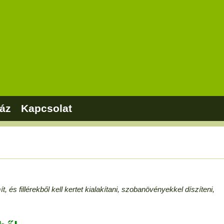
áz
Kapcsolat
, és fillérekből kell kertet kialakítani, szobanövényekkel díszíteni,