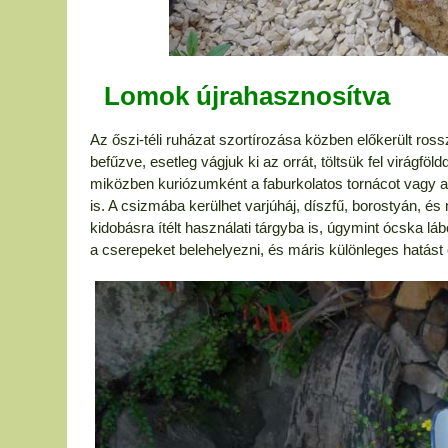
Lomok újrahasznosítva
Az őszi-téli ruházat szortírozása közben előkerült ros
befűzve, esetleg vágjuk ki az orrát, töltsük fel virágfö
miközben kuriózumként a faburkolatos tornácot vagy a
is. A csizmába kerülhet varjúháj, díszfű, borostyán, 
kidobásra ítélt használati tárgyba is, úgymint ócska lá
a cserepeket belehelyezni, és máris különleges hatást 