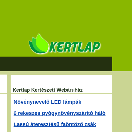
Kertlap Kertészeti Webáruház
Növénynevelő LED lámpák
6 rekeszes gyógynövényszárító háló
Lassú áteresztésű faöntöző zsák