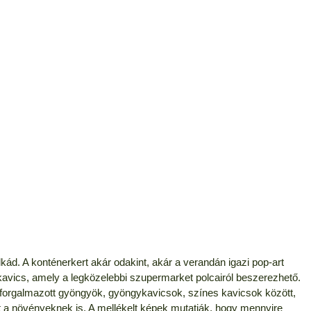
ád. A konténerkert akár odakint, akár a verandán igazi pop-art
kavics, amely a legközelebbi szupermarket polcairól beszerezhető.
forgalmazott gyöngyök, gyöngykavicsok, színes kavicsok között,
het a növényeknek is. A mellékelt képek mutatják, hogy mennyire