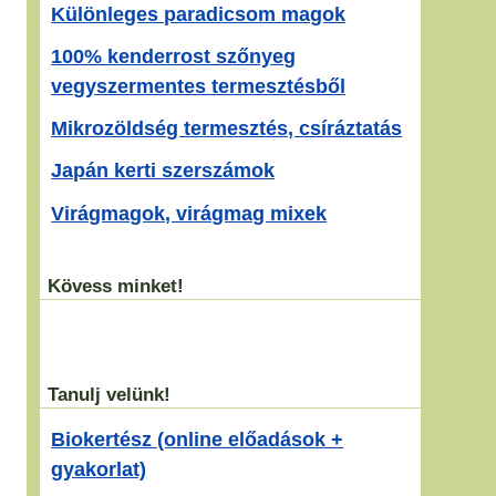
Különleges paradicsom magok
100% kenderrost szőnyeg
vegyszermentes termesztésből
Mikrozöldség termesztés, csíráztatás
Japán kerti szerszámok
Virágmagok, virágmag mixek
Kövess minket!
Tanulj velünk!
Biokertész (online előadások +
gyakorlat)