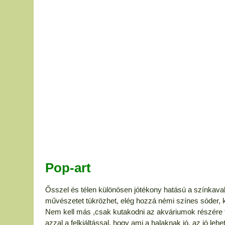
Pop-art
Ősszel és télen különösen jótékony hatású a színkavalk
művészetet tükrözhet, elég hozzá némi színes sóder, 
Nem kell más ,csak kutakodni az akváriumok részére 
azzal a felkiáltással, hogy ami a halaknak jó, az jó le