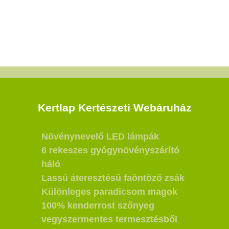
Kertlap Kertészeti Webáruház
Növénynevelő LED lámpák
6 rekeszes gyógynövényszárító
háló
Lassú áteresztésű faöntöző zsák
Különleges paradicsom magok
100% kenderrost szőnyeg
vegyszermentes termesztésből