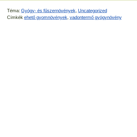
Téma:
Gyógy- és fűszernövények
,
Uncategorized
Címkék
ehető gyomnövények
,
vadontermő gyógynövény