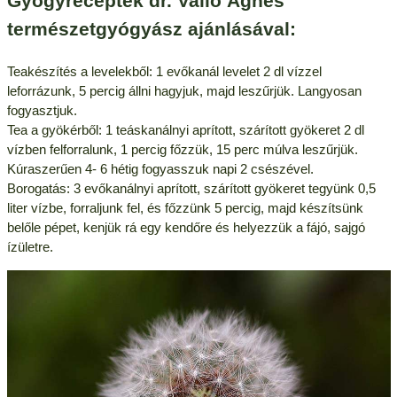
Gyógyreceptek dr. Valló Ágnes
természetgyógyász ajánlásával:
Teakészítés a levelekből: 1 evőkanál levelet 2 dl vízzel
leforrázunk, 5 percig állni hagyjuk, majd leszűrjük. Langyosan
fogyasztjuk.
Tea a gyökérből: 1 teáskanálnyi aprított, szárított gyökeret 2 dl
vízben felforralunk, 1 percig főzzük, 15 perc múlva leszűrjük.
Kúraszerűen 4- 6 hétig fogyasszuk napi 2 csészével.
Borogatás: 3 evőkanálnyi aprított, szárított gyökeret tegyünk 0,5
liter vízbe, forraljunk fel, és főzzünk 5 percig, majd készítsünk
belőle pépet, kenjük rá egy kendőre és helyezzük a fájó, sajgó
ízületre.