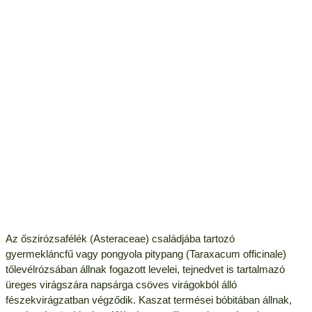
Az őszirózsafélék (Asteraceae) családjába tartozó
gyermekláncfű vagy pongyola pitypang (Taraxacum officinale)
tőlevélrózsában állnak fogazott levelei, tejnedvet is tartalmazó
üreges virágszára napsárga csöves virágokból álló
fészekvirágzatban végződik. Kaszat termései bóbitában állnak,