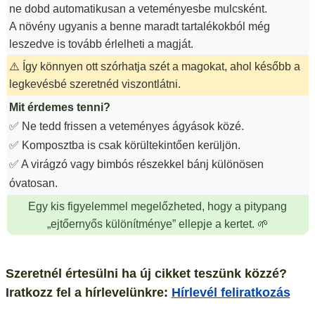
ne dobd automatikusan a veteményesbe mulcsként.
A növény ugyanis a benne maradt tartalékokból még
leszedve is tovább érlelheti a magját.
⚠️ Így könnyen ott szórhatja szét a magokat, ahol később a
legkevésbé szeretnéd viszontlátni.
Mit érdemes tenni?
✅ Ne tedd frissen a veteményes ágyások közé.
✅ Komposztba is csak körültekintően kerüljön.
✅ A virágzó vagy bimbós részekkel bánj különösen
óvatosan.
Egy kis figyelemmel megelőzheted, hogy a pitypang
„ejtőernyős különítménye” ellepje a kertet. 🌱
Szeretnél értesülni ha új cikket teszünk közzé?
Iratkozz fel a hírlevelünkre:
Hírlevél feliratkozás