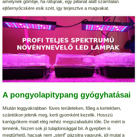
amelynek gömbje, ha ráfújnak, egy pillanat alatt számtalan
ejtőernyőcskére esik szét, így terjesztve a magvakat.
A pongyolapitypang gyógyhatásai
Miután leggyakrabban füves területeken, főleg a kertekben,
szántókon jelenik meg, kerti gyomként kezelik. Hosszú
karógyökere miatt elég nehéz megszabadulni tőle. De miért is
tennénk, hiszen sok jó tulajdonsággal bír. A gyepben is
megtűrhető, hacsak nem „steril” pázsitra vagyunk, jól mutat a