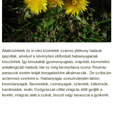
Állatkísérletek és in vitro kísérletek számos jótékony hatását
igazolták, amelyet a növényben előforduló hatóanyagainak
köszönheti. Így kimutatták gyomornyugtató, májvédő, kismértékű
antiallergizáló hatását, bár ez még bizonyításra szorul. Reumás
panaszok esetén teáját borogatásként alkalmazzák. De szóba jön
arclemosó szerként is. Hatóanyagai: szeszkviterpén lakton
keserűanyagok, flavonoidok, cseranyagok, szterolok, káliumsók,
karotinoidok, inulin. Gyógyászati céllal virágzás előtt gyűjtik a
levelét, virágzás alatt a szárát, ősszel vagy tavasszal a gyökerét.