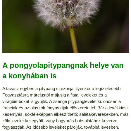
A pongyolapitypangnak helye van
a konyhában is
A tavasz egyben a pitypang szezonja, ilyenkor a legízletesebb.
Fogyasztásra márciustól májusig a fiatal leveleket és a
virágbimbókat is gyűjtik. A zsenge pitypanglevelet különösen a
franciák és az olaszok fogyasztják előszeretettel. Bár a levél kicsit
kesernyés, sokféleképpen elkészíthető: salátakeverékekben, más
zöld levelekkel együtt, vagy hagymás babsalátához keverve
fogyasztják. Az idősebb leveleket párolják, továbbá levesben,