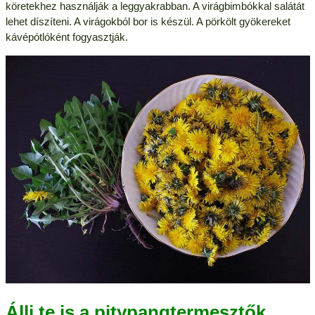
köretekhez használják a leggyakrabban. A virágbimbókkal salátát
lehet díszíteni. A virágokból bor is készül. A pörkölt gyökereket
kávépótlóként fogyasztják.
Állj te is a pitypangtermesztők