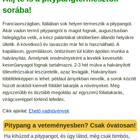
sorába!
Franciaországban, Itáliában sok helyen termesztik a pitypangot.
Akár vadon termő pitypangról is magot fognak, augusztusban
hidegágyba vetik, a kész palántákat októberben állandó helyükre
ültetik. A következő év tavaszán már fel is használható. A
kapáláson, gyomláláson, öntözésen túl külön ápolási munka a
halványítás. Amelynek eredményeként a levelek kevesebb
keserűanyagot fognak tartalmazni. 2-3 hét múlva a halványított
tőlevélrózsákat leszüretelik, azaz levágják. Halványítani
többféleképpen is lehet: például árnyékban nevelik, a sorok között
húzott árokból kiemelt földdel takarják a növényeket. Még
egyszerűbb és tisztább megoldás az egyszerű fóliatakarás,
virágcseréppel történő lefedés.
Cikk ajánlat:
Ehető vadnövények
Pitypang a veteményesben? Csak óvatosan!
Ha kihúzod a pitypangot, és úgy látod, még csak bimbós,