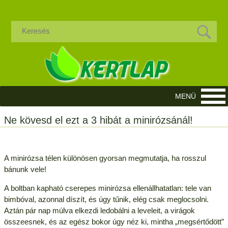
Ne kövesd el ezt a 3 hibát a minirózsánál!
A minirózsa télen különösen gyorsan megmutatja, ha rosszul
bánunk vele!
A boltban kapható cserepes minirózsa ellenállhatatlan: tele van
bimbóval, azonnal díszít, és úgy tűnik, elég csak meglocsolni.
Aztán pár nap múlva elkezdi ledobálni a leveleit, a virágok
összeesnek, és az egész bokor úgy néz ki, mintha „megsértődött”