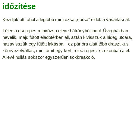
időzítése
Kezdjük ott, ahol a legtöbb minirózsa „sorsa” eldől: a vásárlásnál.
Télen a cserepes minirózsa eleve hátrányból indul. Üvegházban
nevelik, majd fűtött eladótérben áll, aztán kivisszük a hideg utcára,
hazavisszük egy fűtött lakásba – ez pár óra alatt több drasztikus
környezetváltás, mint amit egy kerti rózsa egész szezonban átél.
A levélhullás sokszor egyszerűen sokkreakció.