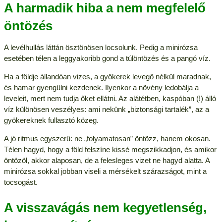
A harmadik hiba a nem megfelelő
öntözés
A levélhullás láttán ösztönösen locsolunk. Pedig a minirózsa
esetében télen a leggyakoribb gond a túlöntözés és a pangó víz.
Ha a földje állandóan vizes, a gyökerek levegő nélkül maradnak,
és hamar gyengülni kezdenek. Ilyenkor a növény ledobálja a
leveleit, mert nem tudja őket ellátni. Az alátétben, kaspóban (!) álló
víz különösen veszélyes: ami nekünk „biztonsági tartalék”, az a
gyökereknek fullasztó közeg.
A jó ritmus egyszerű: ne „folyamatosan” öntözz, hanem okosan.
Télen hagyd, hogy a föld felszíne kissé megszikkadjon, és amikor
öntözöl, akkor alaposan, de a felesleges vizet ne hagyd alatta. A
minirózsa sokkal jobban viseli a mérsékelt szárazságot, mint a
tocsogást.
A visszavágás nem kegyetlenség,