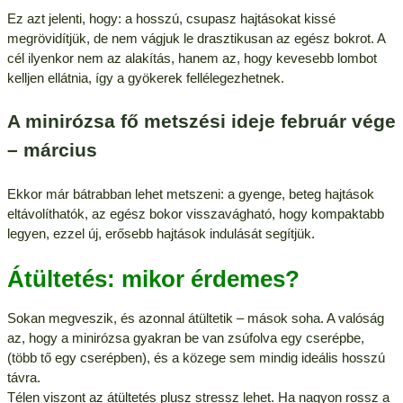
Ez azt jelenti, hogy: a hosszú, csupasz hajtásokat kissé
megrövidítjük, de nem vágjuk le drasztikusan az egész bokrot. A
cél ilyenkor nem az alakítás, hanem az, hogy kevesebb lombot
kelljen ellátnia, így a gyökerek fellélegezhetnek.
A minirózsa fő metszési ideje február vége
– március
Ekkor már bátrabban lehet metszeni: a gyenge, beteg hajtások
eltávolíthatók, az egész bokor visszavágható, hogy kompaktabb
legyen, ezzel új, erősebb hajtások indulását segítjük.
Átültetés: mikor érdemes?
Sokan megveszik, és azonnal átültetik – mások soha. A valóság
az, hogy a minirózsa gyakran be van zsúfolva egy cserépbe,
(több tő egy cserépben), és a közege sem mindig ideális hosszú
távra.
Télen viszont az átültetés plusz stressz lehet. Ha nagyon rossz a