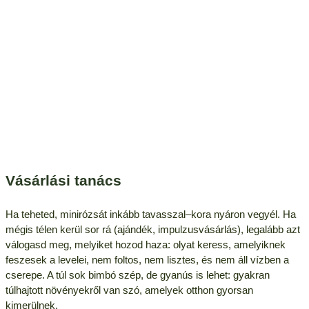
Vásárlási tanács
Ha teheted, minirózsát inkább tavasszal–kora nyáron vegyél. Ha
mégis télen kerül sor rá (ajándék, impulzusvásárlás), legalább azt
válogasd meg, melyiket hozod haza: olyat keress, amelyiknek
feszesek a levelei, nem foltos, nem lisztes, és nem áll vízben a
cserepe. A túl sok bimbó szép, de gyanús is lehet: gyakran
túlhajtott növényekről van szó, amelyek otthon gyorsan
kimerülnek.