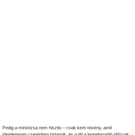
Pedig a minirózsa nem hisztis – csak kerti növény, amit
ideiglenesen cserépben tartanak, és a tél a legnehezebb időszak