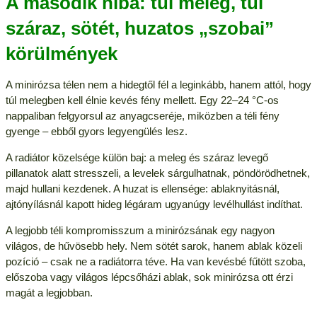
A második hiba: túl meleg, túl
száraz, sötét, huzatos „szobai”
körülmények
A minirózsa télen nem a hidegtől fél a leginkább, hanem attól, hogy
túl melegben kell élnie kevés fény mellett. Egy 22–24 °C-os
nappaliban felgyorsul az anyagcseréje, miközben a téli fény
gyenge – ebből gyors legyengülés lesz.
A radiátor közelsége külön baj: a meleg és száraz levegő
pillanatok alatt stresszeli, a levelek sárgulhatnak, pöndörödhetnek,
majd hullani kezdenek. A huzat is ellensége: ablaknyitásnál,
ajtónyílásnál kapott hideg légáram ugyanúgy levélhullást indíthat.
A legjobb téli kompromisszum a minirózsának egy nagyon
világos, de hűvösebb hely. Nem sötét sarok, hanem ablak közeli
pozíció – csak ne a radiátorra téve. Ha van kevésbé fűtött szoba,
előszoba vagy világos lépcsőházi ablak, sok minirózsa ott érzi
magát a legjobban.