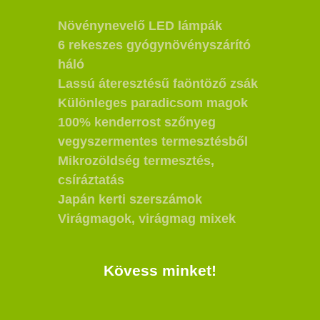
Növénynevelő LED lámpák
6 rekeszes gyógynövényszárító
háló
Lassú áteresztésű faöntöző zsák
Különleges paradicsom magok
100% kenderrost szőnyeg
vegyszermentes termesztésből
Mikrozöldség termesztés,
csíráztatás
Japán kerti szerszámok
Virágmagok, virágmag mixek
Kövess minket!