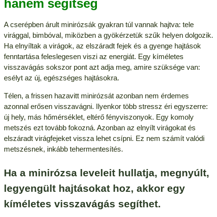
hanem segítség
A cserépben árult minirózsák gyakran túl vannak hajtva: tele
virággal, bimbóval, miközben a gyökérzetük szűk helyen dolgozik.
Ha elnyíltak a virágok, az elszáradt fejek és a gyenge hajtások
fenntartása feleslegesen viszi az energiát. Egy kíméletes
visszavágás sokszor pont azt adja meg, amire szüksége van:
esélyt az új, egészséges hajtásokra.
Télen, a frissen hazavitt minirózsát azonban nem érdemes
azonnal erősen visszavágni. Ilyenkor több stressz éri egyszerre:
új hely, más hőmérséklet, eltérő fényviszonyok. Egy komoly
metszés ezt tovább fokozná. Azonban az elnyílt virágokat és
elszáradt virágfejeket vissza lehet csípni. Ez nem számít valódi
metszésnek, inkább tehermentesítés.
Ha a minirózsa leveleit hullatja, megnyúlt,
legyengült hajtásokat hoz, akkor egy
kíméletes visszavágás segíthet.