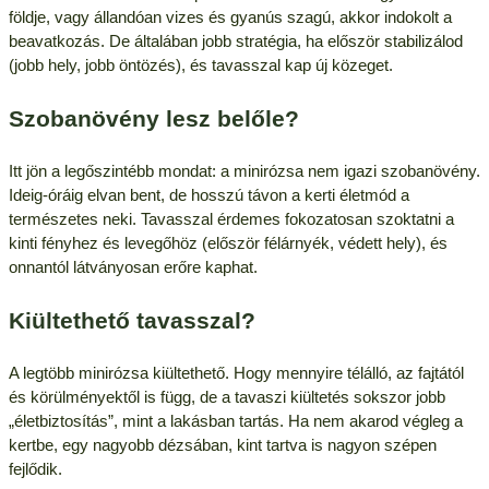
földje, vagy állandóan vizes és gyanús szagú, akkor indokolt a
beavatkozás. De általában jobb stratégia, ha először stabilizálod
(jobb hely, jobb öntözés), és tavasszal kap új közeget.
Szobanövény lesz belőle?
Itt jön a legőszintébb mondat: a minirózsa nem igazi szobanövény.
Ideig-óráig elvan bent, de hosszú távon a kerti életmód a
természetes neki. Tavasszal érdemes fokozatosan szoktatni a
kinti fényhez és levegőhöz (először félárnyék, védett hely), és
onnantól látványosan erőre kaphat.
Kiültethető tavasszal?
A legtöbb minirózsa kiültethető. Hogy mennyire télálló, az fajtától
és körülményektől is függ, de a tavaszi kiültetés sokszor jobb
„életbiztosítás”, mint a lakásban tartás. Ha nem akarod végleg a
kertbe, egy nagyobb dézsában, kint tartva is nagyon szépen
fejlődik.