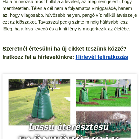
Ha a minirózsa most hullatja a leveleit, az még nem jelenti, hogy
menthetetlen. Télen a cél nem a folyamatos virágparádé, hanem
az, hogy világosabb, hűvösebb helyen, pangó víz nélkül átvészelje
ezt az időszakot. Tavasszal pedig szinte mindig hálásabb lesz –
főleg, ha a friss levegő és a kinti fény is megérkezik az életébe.
Szeretnél értesülni ha új cikket teszünk közzé?
Iratkozz fel a hírlevelünkre:
Hírlevél feliratkozás