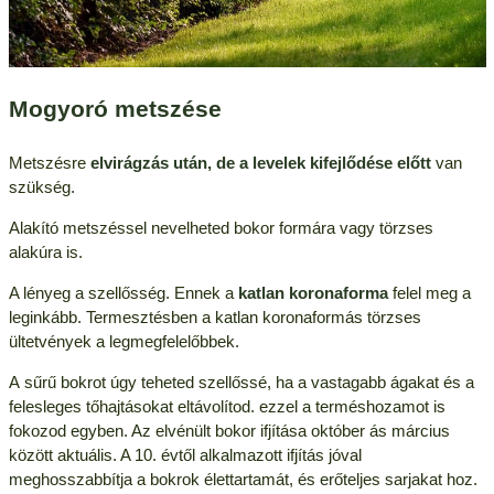
Mogyoró metszése
Metszésre
elvirágzás után, de a levelek kifejlődése előtt
van
szükség.
Alakító metszéssel nevelheted bokor formára vagy törzses
alakúra is.
A lényeg a szellősség. Ennek a
katlan koronaforma
felel meg a
leginkább. Termesztésben a katlan koronaformás törzses
ültetvények a legmegfelelőbbek.
A sűrű bokrot úgy teheted szellőssé, ha a vastagabb ágakat és a
felesleges tőhajtásokat eltávolítod. ezzel a terméshozamot is
fokozod egyben. Az elvénült bokor ifjítása október ás március
között aktuális. A 10. évtől alkalmazott ifjítás jóval
meghosszabbítja a bokrok élettartamát, és erőteljes sarjakat hoz.