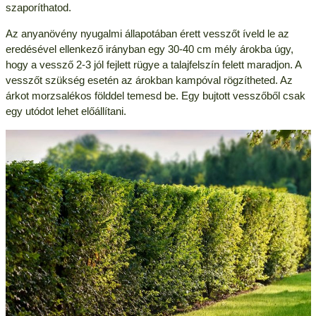
szaporíthatod.
Az anyanövény nyugalmi állapotában érett vesszőt íveld le az
eredésével ellenkező irányban egy 30-40 cm mély árokba úgy,
hogy a vessző 2-3 jól fejlett rügye a talajfelszín felett maradjon. A
vesszőt szükség esetén az árokban kampóval rögzítheted. Az
árkot morzsalékos földdel temesd be. Egy bujtott vesszőből csak
egy utódot lehet előállítani.