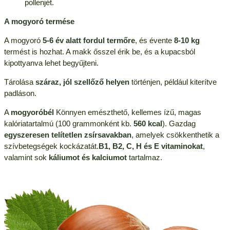
pollenjét.
A mogyoró termése
A mogyoró
5-6 év alatt fordul termőre
, és évente
8-10 kg
termést is hozhat. A makk ősszel érik be, és a kupacsból
kipottyanva lehet begyűjteni.
Tárolása
száraz, jól szellőző helyen
történjen, például kiterítve
padláson.
A
mogyoróbél
Könnyen emészthető, kellemes ízű, magas
kalóriatartalmú (100 grammonként kb.
560 kcal
). Gazdag
egyszeresen telítetlen zsírsavakban
, amelyek csökkenthetik a
szívbetegségek kockázatát.
B1, B2, C, H és E vitaminokat
,
valamint sok
káliumot és kalciumot
tartalmaz.