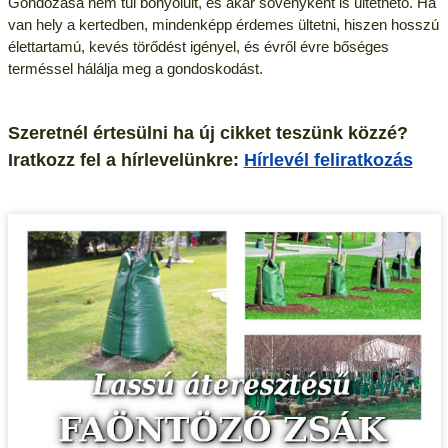
Gondozása nem túl bonyolult, és akár sövényként is ültethető. Ha
van hely a kertedben, mindenképp érdemes ültetni, hiszen hosszú
élettartamú, kevés törődést igényel, és évről évre bőséges
terméssel hálálja meg a gondoskodást.
Szeretnél értesülni ha új cikket teszünk közzé?
Iratkozz fel a hírlevelünkre:
Hírlevél feliratkozás