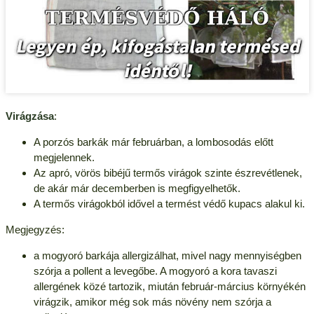
Virágzása
:
A porzós barkák már februárban, a lombosodás előtt
megjelennek.
Az apró, vörös bibéjű termős virágok szinte észrevétlenek,
de akár már decemberben is megfigyelhetők.
A termős virágokból idővel a termést védő kupacs alakul ki.
Megjegyzés:
a mogyoró barkája allergizálhat, mivel nagy mennyiségben
szórja a pollent a levegőbe. A mogyoró a kora tavaszi
allergének közé tartozik, miután február-március környékén
virágzik, amikor még sok más növény nem szórja a