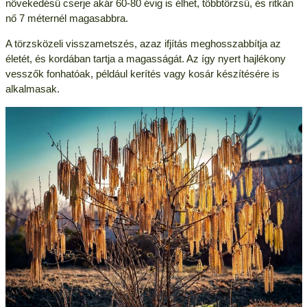
növekedésű cserje akár 60-80 évig is élhet, többtörzsű, és ritkán
nő 7 méternél magasabbra.
A törzsközeli visszametszés, azaz ifjítás meghosszabbítja az
életét, és kordában tartja a magasságát. Az így nyert hajlékony
vesszők fonhatóak, például kerítés vagy kosár készítésére is
alkalmasak.