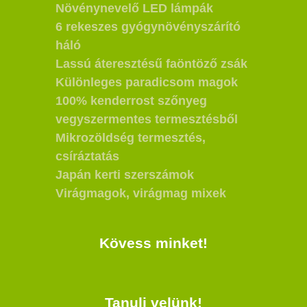
Növénynevelő LED lámpák
6 rekeszes gyógynövényszárító
háló
Lassú áteresztésű faöntöző zsák
Különleges paradicsom magok
100% kenderrost szőnyeg
vegyszermentes termesztésből
Mikrozöldség termesztés,
csíráztatás
Japán kerti szerszámok
Virágmagok, virágmag mixek
Kövess minket!
Tanulj velünk!