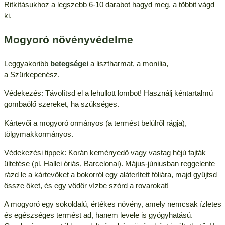
Ritkításukhoz a legszebb 6-10 darabot hagyd meg, a többit vágd
ki.
Mogyoró növényvédelme
Leggyakoribb
betegségei
a lisztharmat, a monília,
a Szürkepenész.
Védekezés: Távolítsd el a lehullott lombot! Használj kéntartalmú
gombaölő szereket, ha szükséges.
Kártevői a mogyoró ormányos (a termést belülről rágja),
tölgymakkormányos.
Védekezési tippek: Korán keményedő vagy vastag héjú fajták
ültetése (pl. Hallei óriás, Barcelonai). Május-júniusban reggelente
rázd le a kártevőket a bokorról egy aláterített fóliára, majd gyűjtsd
össze őket, és egy vödör vízbe szórd a rovarokat!
A mogyoró egy sokoldalú, értékes növény, amely nemcsak ízletes
és egészséges termést ad, hanem levele is gyógyhatású.