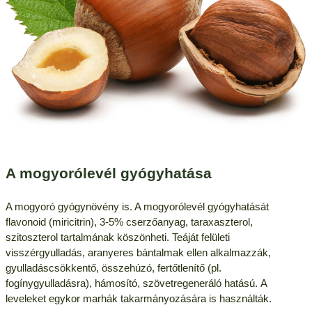
A mogyorólevél gyógyhatása
A mogyoró gyógynövény is. A mogyorólevél gyógyhatását
flavonoid (miricitrin), 3-5% cserzőanyag, taraxaszterol,
szitoszterol tartalmának köszönheti. Teáját felületi
visszérgyulladás, aranyeres bántalmak ellen alkalmazzák,
gyulladáscsökkentő, összehúzó, fertőtlenítő (pl.
fogínygyulladásra), hámosító, szövetregeneráló hatású. A
leveleket egykor marhák takarmányozására is használták.