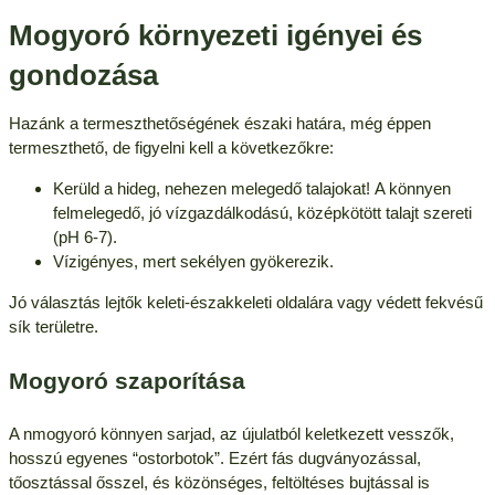
Mogyoró környezeti igényei és
gondozása
Hazánk a termeszthetőségének északi határa, még éppen
termeszthető, de figyelni kell a következőkre:
Kerüld a hideg, nehezen melegedő talajokat! A könnyen
felmelegedő, jó vízgazdálkodású, középkötött talajt szereti
(pH 6-7).
Vízigényes, mert sekélyen gyökerezik.
Jó választás lejtők keleti-északkeleti oldalára vagy védett fekvésű
sík területre.
Mogyoró szaporítása
A nmogyoró könnyen sarjad, az újulatból keletkezett vesszők,
hosszú egyenes “ostorbotok”. Ezért fás dugványozással,
tőosztással ősszel, és közönséges, feltöltéses bujtással is