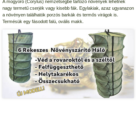
A mogyoró (Corylus) nemzetségbe tartozó növények lehetnek
nagy termetű cserjék vagy kisebb fák. Egylakiak, azaz ugyanazon
a növényen találhatók porzós barkák és termős virágok is.
Termésük egy fásodott falú, ovális makk.