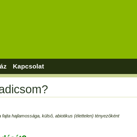
áz
Kapcsolat
radicsom?
ajta hajlamossága, külső, abiotikus (élettelen) tényezőként