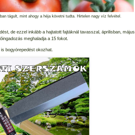
an tágult, mint ahogy a héja követni tudta. Hirtelen nagy víz felvétel.
t, de ezzel inkább a hajtatott fajtáknál tavasszal, áprilisban, május
 hőingadozás meghaladja a 15 fokot.
is bogyórepedést okozhat.