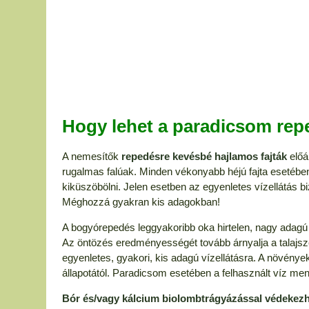
Hogy lehet a paradicsom rep
A nemesítők
repedésre kevésbé hajlamos fajták
előá
rugalmas falúak. Minden vékonyabb héjú fajta esetében
kiküszöbölni. Jelen esetben az egyenletes vízellátás bi
Méghozzá gyakran kis adagokban!
A bogyórepedés leggyakoribb oka hirtelen, nagy adag
Az öntözés eredményességét tovább árnyalja a talajsze
egyenletes, gyakori, kis adagú vízellátásra. A növények 
állapotától. Paradicsom esetében a felhasznált víz men
Bór és/vagy kálcium biolombtrágyázással védekezh