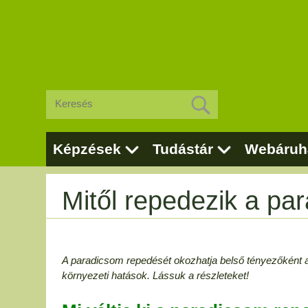
Képzések
Tudástár
Webáruh
Mitől repedezik a pa
A paradicsom repedését okozhatja belső tényezőként a f
környezeti hatások. Lássuk a részleteket!