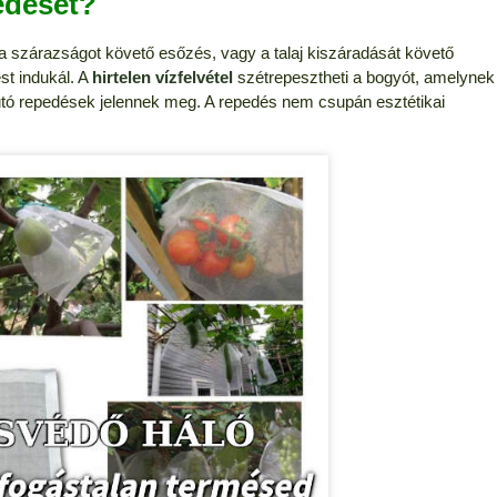
pedését?
 szárazságot követő esőzés, vagy a talaj kiszáradását követő
t indukál. A
hirtelen vízfelvétel
szétrepesztheti a bogyót, amelynek
futó repedések jelennek meg. A repedés nem csupán esztétikai