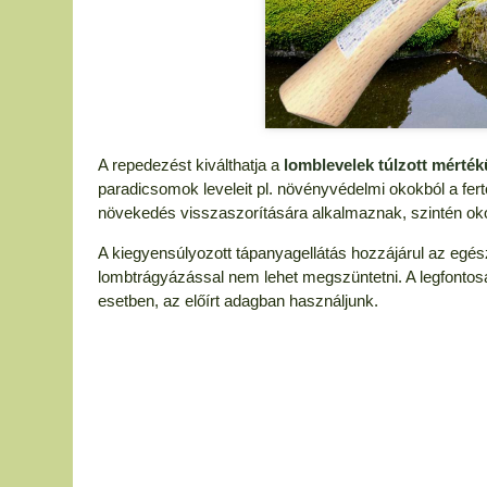
A repedezést kiválthatja a
lomblevelek túlzott mérték
paradicsomok leveleit pl. növényvédelmi okokból a fertő
növekedés visszaszorítására alkalmaznak, szintén oko
A kiegyensúlyozott tápanyagellátás hozzájárul az egés
lombtrágyázással nem lehet megszüntetni. A legfontos
esetben, az előírt adagban használjunk.