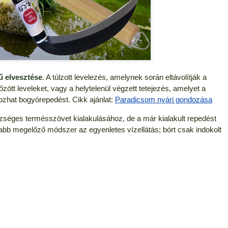
ű elvesztése
. A túlzott levelezés, amelynek során eltávolítják a
zött leveleket, vagy a helytelenül végzett tetejezés, amelyet a
zhat bogyórepedést. Cikk ajánlat:
Paradicsom nyári gondozása
zséges termésszövet kialakulásához, de a már kialakult repedést
abb megelőző módszer az egyenletes vízellátás; bórt csak indokolt