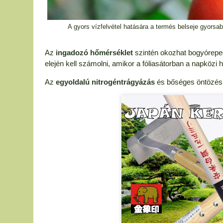
A gyors vízfelvétel hatására a termés belseje gyorsabb
Az
ingadozó hőmérséklet
szintén okozhat bogyórepedés
elején kell számolni, amikor a fóliasátorban a napközi
Az
egyoldalú nitrogéntrágyázás
és bőséges öntözés 