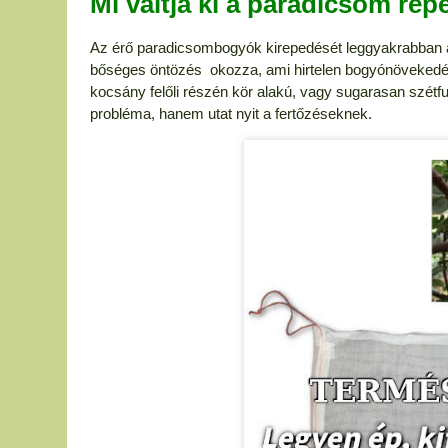
Mi váltja ki a paradicsom re
Az érő paradicsombogyók kirepedését leggyakrabban a
bőséges öntözés okozza, ami hirtelen bogyónövekedés
kocsány felőli részén kör alakú, vagy sugarasan szét
probléma, hanem utat nyit a fertőzéseknek.