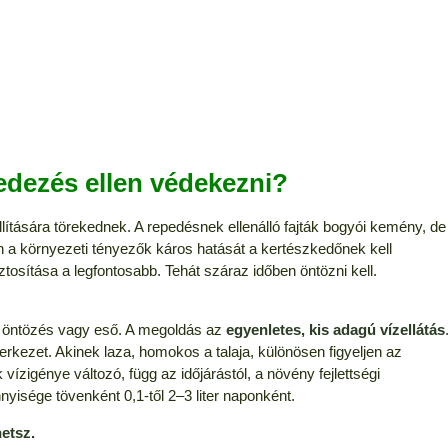
edezés ellen védekezni?
llítására törekednek. A repedésnek ellenálló fajták bogyói kemény, de
 a környezeti tényezők káros hatását a kertészkedőnek kell
ztosítása a legfontosabb. Tehát száraz időben öntözni kell.
ú öntözés vagy eső. A megoldás az
egyenletes, kis adagú vízellátás
rkezet. Akinek laza, homokos a talaja, különösen figyeljen az
vízigénye változó, függ az időjárástól, a növény fejlettségi
nyisége tövenként 0,1-től 2–3 liter naponként.
etsz.