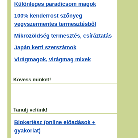
Különleges paradicsom magok
100% kenderrost szőnyeg
vegyszermentes termesztésből
Mikrozöldség termesztés, csíráztatás
Japán kerti szerszámok
Virágmagok, virágmag mixek
Kövess minket!
Tanulj velünk!
Biokertész (online előadások +
gyakorlat)