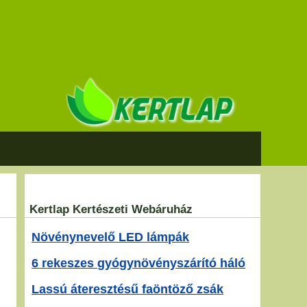
Kertlap Kertészeti Webáruház
Növénynevelő LED lámpák
6 rekeszes gyógynövényszárító háló
Lassú áteresztésű faöntöző zsák