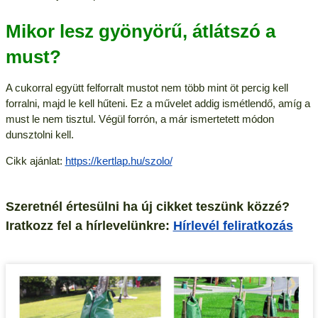
Mikor lesz gyönyörű, átlátszó a
must?
A cukorral együtt felforralt mustot nem több mint öt percig kell
forralni, majd le kell hűteni. Ez a művelet addig ismétlendő, amíg a
must le nem tisztul. Végül forrón, a már ismertetett módon
dunsztolni kell.
Cikk ajánlat:
https://kertlap.hu/szolo/
Szeretnél értesülni ha új cikket teszünk közzé?
Iratkozz fel a hírlevelünkre:
Hírlevél feliratkozás