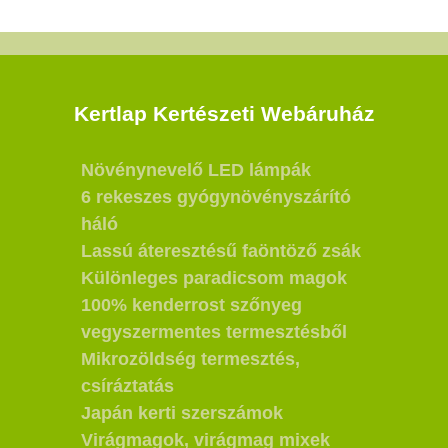
Kertlap Kertészeti Webáruház
Növénynevelő LED lámpák
6 rekeszes gyógynövényszárító
háló
Lassú áteresztésű faöntöző zsák
Különleges paradicsom magok
100% kenderrost szőnyeg
vegyszermentes termesztésből
Mikrozöldség termesztés,
csíráztatás
Japán kerti szerszámok
Virágmagok, virágmag mixek