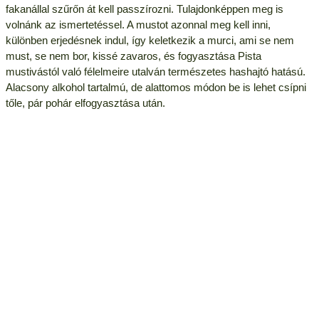
fakanállal szűrőn át kell passzírozni. Tulajdonképpen meg is
volnánk az ismertetéssel. A mustot azonnal meg kell inni,
különben erjedésnek indul, így keletkezik a murci, ami se nem
must, se nem bor, kissé zavaros, és fogyasztása Pista
mustivástól való félelmeire utalván természetes hashajtó hatású.
Alacsony alkohol tartalmú, de alattomos módon be is lehet csípni
tőle, pár pohár elfogyasztása után.