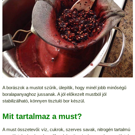
A borászok a mustot szűrik, ülepítik, hogy minél jobb minőségű
boralapanyaghoz jussanak. A jól előkezelt mustból jól
stabilizálható, könnyen tisztuló bor készül.
Mit tartalmaz a must?
A must összetevői: víz, cukrok, szerves savak, nitrogén tartalmú