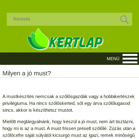
Milyen a jó must?
A mustkészítés nemcsak a szőlősgazdák vagy a hobbikertészek
privilégiuma. Ha nincs szőlőskerted, sőt egy árva szőlőlugasod
sincs, akkor is készíthetsz mustot.
Mielőtt megtárgyalnánk, hogy készül a jó must, nem árt tisztázni,
hogy mi is az a must. A must frissen préselt szőlőlé.
Zúzás után a
szőlőcefre saját súlyától kicsurgó must az igazi, remek minőségű