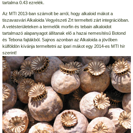
tartalma 0.43 ezrelék.
Az MTI 2013-ban számolt be arról, hogy alkaloid mákot a
tiszavasvári Alkaloida Vegyészeti Zrt termelteti zárt integrációban.
A vetésterületeken a termelők morfin és tebain alkaloidot
tartalmazó alapanyagot állítanak elő a hazai nemesítésű Botond
és Tebona fajtákból. Sajnos azonban az Alkaloida a jövőben
külföldön kívánja termeltetni az ipari mákot egy 2014-es MTI hír
szerint!