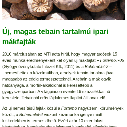
Új, magas tebain tartalmú ipari
mákfajták
2010 márciusában az MTI adta hírül, hogy magyar tudósok 15
éves munka eredményeként két olyan új mákfajtát –
FortemoT-06
(Gyógynövénykutató Intézet Kft., 2011) és a
Bohémélet-2
–
nemesítettek a közelmúltban, amelyek tebain-tartalma jóval
magasabb az eddig termesztetteknél. A tebain a mák egyik
hatóanyaga, a morfin-alkaloidnál is keresettebb a
gyógyszeriparban. A világpiacon évente 16 százalékkal nő
kereslete. Tebainból erős fájdalomcsillapítót állítanak elő.
Az új nemesítésű fajták közül a
Fortemo
nagyüzemi körülmények
között, a
Bohémélet-2
viszont kézimunka igénye miatt
kiskertekben is termeszthető. Ezért akár 10 ezer falusi
háztatásban, konyhakertben jelenthet kiegészítő elfoglaltságot.