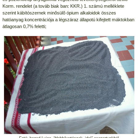
Korm. rendelet (a továb biak ban: KKR.) 1. számú melléklete
szerint kábítószernek minõsülõ ópium alkaloidok összes
hatóanyag koncentrációja a légszáraz állapotú kifejtett máktokban
átlagosan 0,7% feletti;