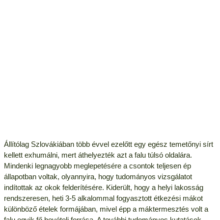
Állítólag Szlovákiában több évvel ezelőtt egy egész temetőnyi sírt
kellett exhumálni, mert áthelyezték azt a falu túlsó oldalára.
Mindenki legnagyobb meglepetésére a csontok teljesen ép
állapotban voltak, olyannyira, hogy tudományos vizsgálatot
indítottak az okok felderítésére. Kiderült, hogy a helyi lakosság
rendszeresen, heti 3-5 alkalommal fogyasztott étkezési mákot
különböző ételek formájában, mivel épp a máktermesztés volt a
falu egyik fő bevételi forrása. A további tudományos kutatások