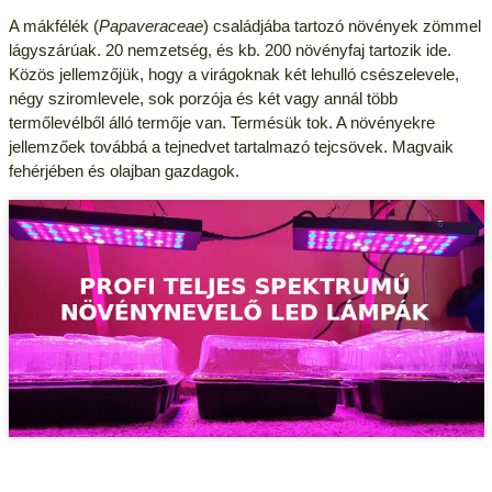
A mákfélék (
Papaveraceae
) családjába tartozó növények zömmel
lágyszárúak. 20 nemzetség, és kb. 200 növényfaj tartozik ide.
Közös jellemzőjük, hogy a virágoknak két lehulló csészelevele,
négy sziromlevele, sok porzója és két vagy annál több
termőlevélből álló termője van. Termésük tok. A növényekre
jellemzőek továbbá a tejnedvet tartalmazó tejcsövek. Magvaik
fehérjében és olajban gazdagok.