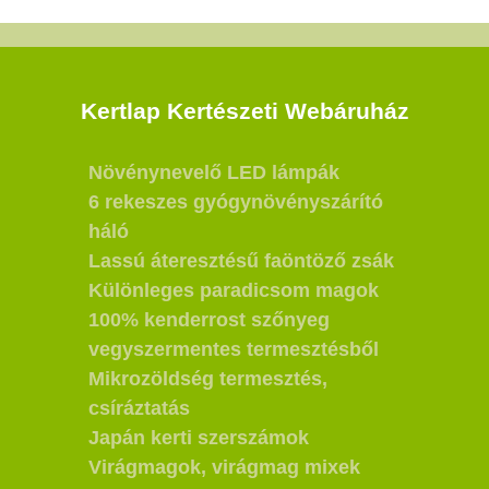
Kertlap Kertészeti Webáruház
Növénynevelő LED lámpák
6 rekeszes gyógynövényszárító
háló
Lassú áteresztésű faöntöző zsák
Különleges paradicsom magok
100% kenderrost szőnyeg
vegyszermentes termesztésből
Mikrozöldség termesztés,
csíráztatás
Japán kerti szerszámok
Virágmagok, virágmag mixek