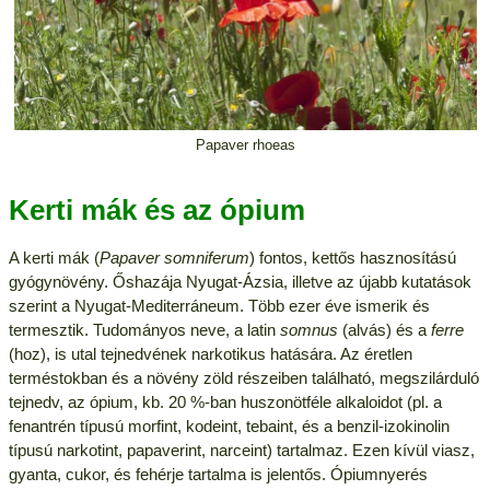
Papaver rhoeas
Kerti mák és az ópium
A kerti mák (
Papaver somniferum
) fontos, kettős hasznosítású
gyógynövény. Őshazája Nyugat-Ázsia, illetve az újabb kutatások
szerint a Nyugat-Mediterráneum. Több ezer éve ismerik és
termesztik. Tudományos neve, a latin
somnus
(alvás) és a
ferre
(hoz), is utal tejnedvének narkotikus hatására. Az éretlen
terméstokban és a növény zöld részeiben található, megszilárduló
tejnedv, az ópium, kb. 20 %-ban huszonötféle alkaloidot (pl. a
fenantrén típusú morfint, kodeint, tebaint, és a benzil-izokinolin
típusú narkotint, papaverint, narceint) tartalmaz. Ezen kívül viasz,
gyanta, cukor, és fehérje tartalma is jelentős. Ópiumnyerés