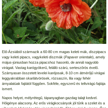
Elő-Ázsiából származik a 60-80 cm magas keleti mák, díszpipacs
vagy keleti pipacs, vagykeleti díszmák (
Papaver orientale
), amely
május-júniusban hozza pipacshoz hasonló, de annál nagyobb
virágait. Vastag karógyökerű, felálló szárú, serteszőrös évelő.
Szárnyasan összetett levelei karéjosak, 8-10 cm átmérőjű virágai
leggyakrabban skarlátvörösek, rózsaszín, lila vagy fehér
árnyalatúak fajtától függően. Sokféle, egyszerű és teltvirágú fajtája
ismert.
Napos helyet, mélyrétegű, tápanyagban gazdag talajt kedvel.
Hőigénye alacsony. Az erős virágkocsányok jól tűrik a szelet és a