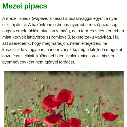
Mezei pipacs
A mezei pipacs (
Papaver rhoeas
) a búzavirággal együtt a nyár
eleji táj dísze. A hazánkban őshonos gyomot a mezőgazdasági
nagyüzemek tábláin hívatlan vendég, de a természetes kertekben
miatt kedvelt lángvörös sziromlevelű, fekete torkú vadvirág. Ha
azt szeretnénk, hogy megmaradjon, netán elterjedjen, ne
kaszáljuk le virágjában, hanem várjuk ki, míg a kifejlődő magokat
önvetéssel elhinti. különösebb tennivalónk nincs vele, hiszen
gyomnövényként nem igényel törődést.