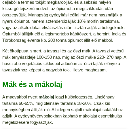
céljából a termés tokját megkarcolják, és a sebzés helyén
kicsurgó tejszerű nedvet, az ópiumot a megszikkadás után
összegyűjtik. Manapság gyógyítási céllal már nem használják a
nyers ópiumot, hanem sztenderdizálják 10% morfin tartalomra,
vagy az alkaloidokat elválasztás után tisztán adják a betegeknek.
Ópiumból állítják elő a legismertebb kábítószert, a heroint. India és
Törökország évente kb. 200 tonna ópiumot állít elő mákból.
Két ökotípusa ismert, a tavaszi és az őszi mák. A tavaszi vetésű
mák tenyészideje 100-150 nap, míg az őszi máké 220- 270 nap. A
hosszabb vegetációs ciklusból adódóan az őszi fajták előnye a
tavasziakhoz képest a nagyobb tok-, illetve maghozam.
Mák és a mákolaj
A magvakból nyert
mákolaj
igazi különlegesség. Linolénsav
tartalma 60-65%, míg oleinsav tartalma 18-20%. Csak kis
mennyiségben állítják elő. A hidegen sajtolt mákolajat salátákhoz
adják. A gyógynövényboltokban kapható mákolajat csontritkulás
megelőzésére fogyasztják.