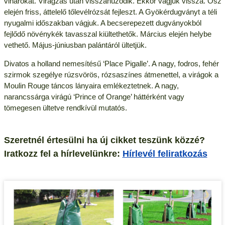
viharokat. Virágzás után visszahúzódik. Ekkor vágjuk vissza. Ősz
elején friss, áttelelő tőlevélrózsát fejleszt. A Gyökérdugványt a téli
nyugalmi időszakban vágjuk. A becserepezett dugványokból
fejlődő növénykék tavasszal kiültethetők. Március elején helybe
vethető. Május-júniusban palántáról ültetjük.
Divatos a holland nemesítésű ‘Place Pigalle’. A nagy, fodros, fehér
szirmok szegélye rúzsvörös, rózsaszínes átmenettel, a virágok a
Moulin Rouge táncos lányaira emlékeztetnek. A nagy,
narancssárga virágú ‘Prince of Orange’ háttérként vagy
tömegesen ültetve rendkívül mutatós.
Szeretnél értesülni ha új cikket teszünk közzé?
Iratkozz fel a hírlevelünkre:
Hírlevél feliratkozás