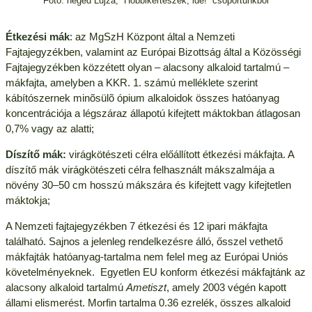
Fotó: heged Lujza, “Hobbikertészek, ide!” csoportunkból
Étkezési mák
: az MgSzH Központ által a Nemzeti
Fajtajegyzékben, valamint az Európai Bizottság által a Közösségi
Fajtajegyzékben közzétett olyan – alacsony alkaloid tartalmú –
mákfajta, amelyben a KKR. 1. számú melléklete szerint
kábítószernek minõsülõ ópium alkaloidok összes hatóanyag
koncentrációja a légszáraz állapotú kifejtett máktokban átlagosan
0,7% vagy az alatti;
Díszítő mák:
virágkötészeti célra előállított étkezési mákfajta. A
díszítő mák virágkötészeti célra felhasznált mákszalmája a
növény 30–50 cm hosszú mákszára és kifejtett vagy kifejtetlen
máktokja;
A Nemzeti fajtajegyzékben 7 étkezési és 12 ipari mákfajta
található. Sajnos a jelenleg rendelkezésre álló, ősszel vethető
mákfajták hatóanyag-tartalma nem felel meg az Európai Uniós
követelményeknek. Egyetlen EU konform étkezési mákfajtánk az
alacsony alkaloid tartalmú
Ametiszt
, amely 2003 végén kapott
állami elismerést. Morfin tartalma 0.36 ezrelék, összes alkaloid