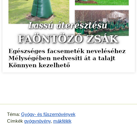
Téma:
Gyógy- és fűszernövények
Címkék
gyógynövény
,
mákfélék