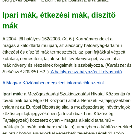
pedig E- és B
-vitamint, biotint és pantoténsavat is tartalmaz.
6
Ipari mák, étkezési mák, díszítő
mák
A 2004- től hatályos 162/2003. (X. 6.) Kormányrendelet a
magas alkaloidtartalmú ipari, az alacsony hatóanyag-tartalmú
étkezési és díszítő mák termesztését, az ipari fajtákkal végzett
kutatási, nemesítési, fajtakísérleti tevékenységet, valamint a
mák növény és részeinek forgalmát is szabályozza. (
Kertészet és
Szőlészet 2003/51-52.
).
A hatályos szabályozás itt olvasható
.
A Magyar Közlönyben megjelent információk szerint
Ipari mák
: a Mezõgazdasági Szakigazgatási Hivatal Központja (a
továb biak ban: MgSzH Központ) által a Nemzeti Fajtajegyzékben,
valamint az Európai Bizottság által a mezõgazdasági növényfajok
közösségi fajtajegyzékében (a továb biak ban: Közösségi
Fajtajegyzék) közzétett olyan – magas alkaloid tartalmú –
mákfajta (a továb biak ban: mákfajta), amelyben a kábítószerekkel
és pszichotróp anyagokkal végezhetõ tevékenységekrõl szóló