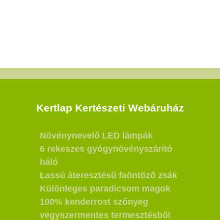
Kertlap Kertészeti Webáruház
Növénynevelő LED lámpák
6 rekeszes gyógynövényszárító
háló
Lassú áteresztésű faöntöző zsák
Különleges paradicsom magok
100% kenderrost szőnyeg
vegyszermentes termesztésből