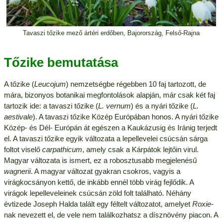
Tavaszi tőzike mező ártéri erdőben, Bajorország, Felső-Rajna
Tőzike bemutatása
A tőzike (
Leucojum
) nemzetségbe régebben 10 faj tartozott, de
mára, bizonyos botanikai megfontolások alapján, már csak két faj
tartozik ide: a tavaszi tőzike (
L. vernum
) és a nyári tőzike (
L.
aestivale
). A tavaszi tőzike Közép Európában honos. A nyári tőzike
Közép- és Dél- Európán át egészen a Kaukázusig és Iránig terjedt
el. A tavaszi tőzike egyik változata a lepellevelei csúcsán sárga
foltot viselő
carpathicum
, amely csak a Kárpátok lejtőin virul.
Magyar változata is ismert, ez a robosztusabb megjelenésű
wagnerii
. A magyar változat gyakran csokros, vagyis a
virágkocsányon kettő, de inkább ennél több virág fejlődik. A
virágok lepelleveleinek csúcsán zöld folt található. Néhány
évtizede Joseph Halda talált egy féltelt változatot, amelyet
Roxie
-
nak nevezett el, de vele nem találkozhatsz a dísznövény piacon. A