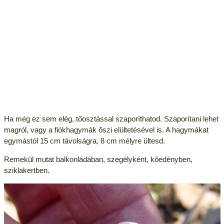
Ha még ez sem elég, tőosztással szaporíthatod. Szaporítani lehet
magról, vagy a fiókhagymák őszi elültetésével is. A hagymákat
egymástól 15 cm távolságra, 8 cm mélyre ültesd.
Remekül mutat balkonládában, szegélyként, kőedényben,
sziklakertben.