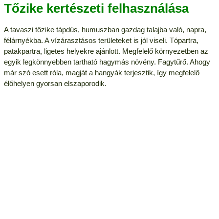
Tőzike kertészeti felhasználása
A tavaszi tőzike tápdús, humuszban gazdag talajba való, napra,
félárnyékba. A vízárasztásos területeket is jól viseli. Tópartra,
patakpartra, ligetes helyekre ajánlott. Megfelelő környezetben az
egyik legkönnyebben tartható hagymás növény. Fagytűrő. Ahogy
már szó esett róla, magját a hangyák terjesztik, így megfelelő
élőhelyen gyorsan elszaporodik.