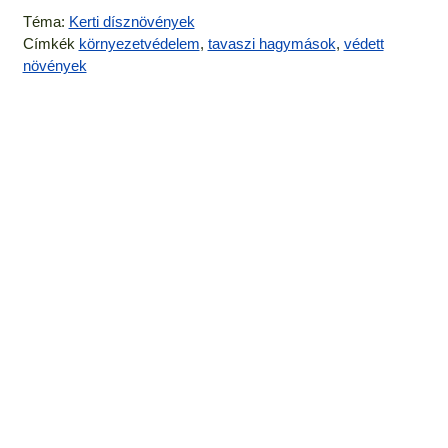
Téma:
Kerti dísznövények
Címkék
környezetvédelem
,
tavaszi hagymások
,
védett
növények