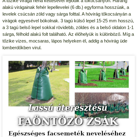
A tőzike virága néha kettesével fejlődik a tőkocsányon. Harang
alakú virágainak fehér lepellevelei (6 db.) egyforma hosszúak, a
levelek csúcsán zöld vagy sárga folttal. A hóvirág tőkocsányán a
virágok egyesével bókolnak. 3 tagú külső lepel 15-25 mm hosszú,
a 3 tagú belső lepel sokkal rövidebb, zöldes és a belső oldalon 1-1
sárga, félhold alakú folt található. Az élőhelyük is különböző. Míg a
tőzike vizes, mocsaras, lápos helyeken él, addig a hóvirág üde
lomberdőkben virul.