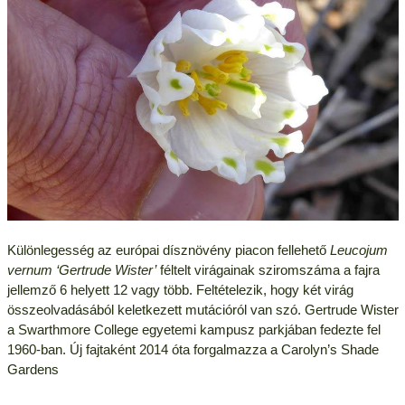
Különlegesség az európai dísznövény piacon fellehető
Leucojum
vernum ‘Gertrude Wister’
féltelt virágainak sziromszáma a fajra
jellemző 6 helyett 12 vagy több. Feltételezik, hogy két virág
összeolvadásából keletkezett mutációról van szó. Gertrude Wister
a Swarthmore College egyetemi kampusz parkjában fedezte fel
1960-ban. Új fajtaként 2014 óta forgalmazza a Carolyn’s Shade
Gardens