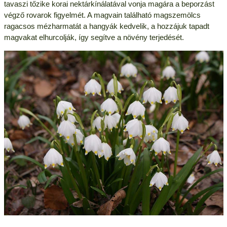
tavaszi tőzike korai nektárkínálatával vonja magára a beporzást
végző rovarok figyelmét. A magvain található magszemölcs
ragacsos mézharmatát a hangyák kedvelik, a hozzájuk tapadt
magvakat elhurcolják, így segítve a növény terjedését.