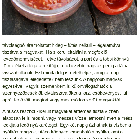
távolságból áramoltatott hideg – fűtés nélküli – légáramával
tisztítva a magvakat. Ha sikerül eltalálni a megfelelő
levegőmennyiséget, illetve távolságot, a port és a többi könnyű
törmeléket a légáram kifújja, a nehezebb magvak pedig a tálba
visszahullanak. Ezt mindaddig ismételhetjük, amíg a mag
tisztaságával elégedettek nem leszünk. A nagyobb magvak
egyesével, vagyis szemenként is különválogathatók a
szennyeződésektől, elválasztva őket a torz, csökevényes, túl
apró, fertőzött, megtört vagy más módon sérült magvaktól.
A húsos részből kikerült magvakat érdemes tiszta vízben
alaposan le is mosni, vagy meszes vízzel átmosni, mert a mész
leoldja a fedő nyálkaréteget. Egy-két napig ázhatnak is vízben a
nyálkás magvak, utána könnyen lemosható a nyálka, ami a
későbbiekben a jó magcsírázás gátja lenne. A paradicsom