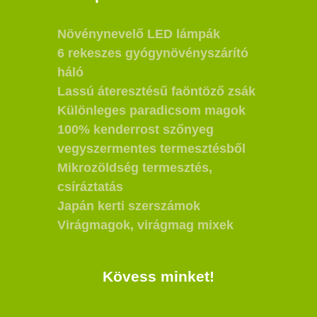
Növénynevelő LED lámpák
6 rekeszes gyógynövényszárító
háló
Lassú áteresztésű faöntöző zsák
Különleges paradicsom magok
100% kenderrost szőnyeg
vegyszermentes termesztésből
Mikrozöldség termesztés,
csíráztatás
Japán kerti szerszámok
Virágmagok, virágmag mixek
Kövess minket!