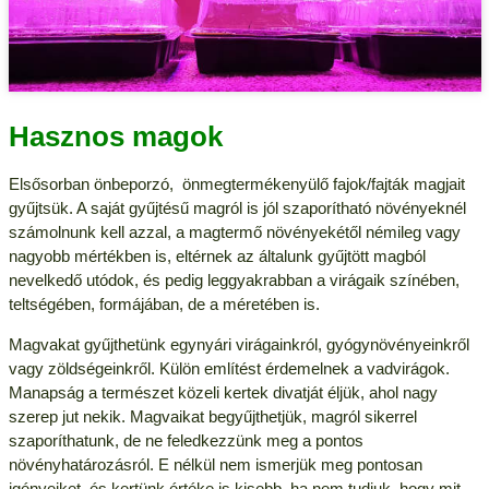
Hasznos magok
Elsősorban önbeporzó, önmegtermékenyülő fajok/fajták magjait
gyűjtsük. A saját gyűjtésű magról is jól szaporítható növényeknél
számolnunk kell azzal, a magtermő növényekétől némileg vagy
nagyobb mértékben is, eltérnek az általunk gyűjtött magból
nevelkedő utódok, és pedig leggyakrabban a virágaik színében,
teltségében, formájában, de a méretében is.
Magvakat gyűjthetünk egynyári virágainkról, gyógynövényeinkről
vagy zöldségeinkről. Külön említést érdemelnek a vadvirágok.
Manapság a természet közeli kertek divatját éljük, ahol nagy
szerep jut nekik. Magvaikat begyűjthetjük, magról sikerrel
szaporíthatunk, de ne feledkezzünk meg a pontos
növényhatározásról. E nélkül nem ismerjük meg pontosan
igényeiket, és kertünk értéke is kisebb, ha nem tudjuk, hogy mit