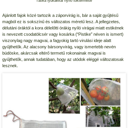
Tátika lyukakkal nyíló toktermese
Ajánlott fajok közé tartozik a záporvirág is, bár a saját gyűjtésű
magból ez is sokszínű és változatos méretű lesz. A jellegzetes,
délutáni óráktól a kora délelőtti órákig nyíló virágai miatt estikének
is nevezett csodatölcsér vagy kosárka (“Pistike” néven is ismert)
viszonylag nagy magvai, a fagyokig tartó virulási ideje alatt
gyűjthetők. Az alacsony bársonyvirág, vagy ismertebb nevén
büdöske, akárcsak eltérő termetű rokonainak magvai is
gyűjthetők, annak tudatában, hogy az utódok eléggé változatosak
lesznek.