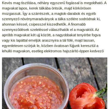
Kevés mag tisztítása, néhány egyszerű fogással is megoldható. A
magvakat lapos, kerek tálkába öntsük, majd körkörösen
mozgassuk. Így a szárrészek, a magtok-darabok és egyéb
szennyező növénymaradványok a tálka szélére sodródnak ki,
ahonnan késsel, csipesszel kiszedhetők. A finomabb
szennyeződések szeleléssel választhatók el a magvaktól. Az
apróbb magvakat két ujj között, a nagyobbakat tenyérbe fogva
vagy kis lapáttal emeljük arasznyira a tál fölé, majd lassan,
egyenletesen szórjuk le, közben óvatosan fújjunk keresztül a
lehulló magvakon, esetleg elektromos hajszárító éppen kedvező