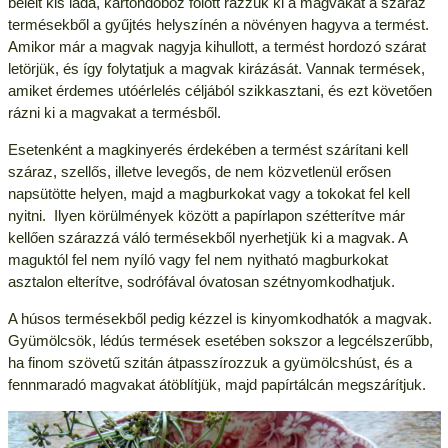
bélelt kis láda, kartondoboz fölött rázzuk ki a magvakat a száraz
termésekből a gyűjtés helyszínén a növényen hagyva a termést.
Amikor már a magvak nagyja kihullott, a termést hordozó szárat
letörjük, és így folytatjuk a magvak kirázását. Vannak termések,
amiket érdemes utóérlelés céljából szikkasztani, és ezt követően
rázni ki a magvakat a termésből.
Esetenként a magkinyerés érdekében a termést szárítani kell
száraz, szellős, illetve levegős, de nem közvetlenül erősen
napsütötte helyen, majd a magburkokat vagy a tokokat fel kell
nyitni. Ilyen körülmények között a papírlapon szétterítve már
kellően szárazzá váló termésekből nyerhetjük ki a magvak. A
maguktól fel nem nyíló vagy fel nem nyitható magburkokat
asztalon elterítve, sodrófával óvatosan szétnyomkodhatjuk.
A húsos termésekből pedig kézzel is kinyomkodhatók a magvak.
Gyümölcsök, lédús termések esetében sokszor a legcélszerűbb,
ha finom szövetű szitán átpasszírozzuk a gyümölcshúst, és a
fennmaradó magvakat átöblítjük, majd papírtálcán megszárítjuk.