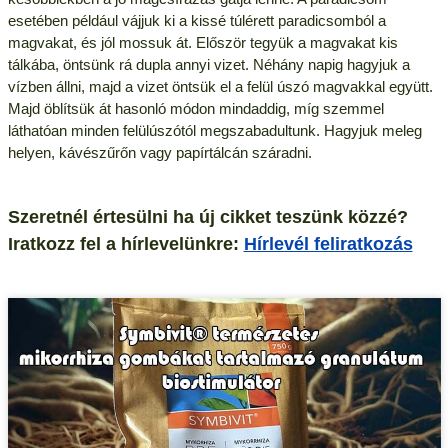
esetében például vájjuk ki a kissé túlérett paradicsomból a
magvakat, és jól mossuk át. Először tegyük a magvakat kis
tálkába, öntsünk rá dupla annyi vizet. Néhány napig hagyjuk a
vízben állni, majd a vizet öntsük el a felül úszó magvakkal együtt.
Majd öblítsük át hasonló módon mindaddig, míg szemmel
láthatóan minden felülúszótól megszabadultunk. Hagyjuk meleg
helyen, kávészűrőn vagy papírtálcán száradni.
Szeretnél értesülni ha új cikket teszünk közzé?
Iratkozz fel a hírlevelünkre:
Hírlevél feliratkozás