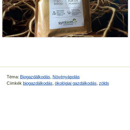
Téma:
Biogazdálkodás
,
Növényápolás
Címkék
biogazdálkodás
,
ökológiai gazdálkodás
,
zölds