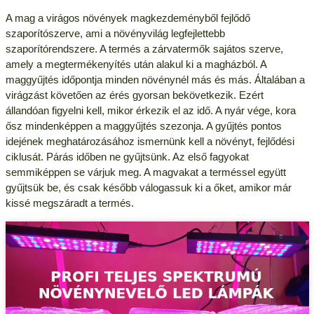
A mag a virágos növények magkezdeményből fejlődő
szaporítószerve, ami a növényvilág legfejlettebb
szaporítórendszere. A termés a zárvatermők sajátos szerve,
amely a megtermékenyítés után alakul ki a magházból. A
maggyűjtés időpontja minden növénynél más és más. Általában a
virágzást követően az érés gyorsan bekövetkezik. Ezért
állandóan figyelni kell, mikor érkezik el az idő. A nyár vége, kora
ősz mindenképpen a maggyűjtés szezonja. A gyűjtés pontos
idejének meghatározásához ismernünk kell a növényt, fejlődési
ciklusát. Párás időben ne gyűjtsünk. Az első fagyokat
semmiképpen se várjuk meg. A magvakat a terméssel együtt
gyűjtsük be, és csak később válogassuk ki a őket, amikor már
kissé megszáradt a termés.