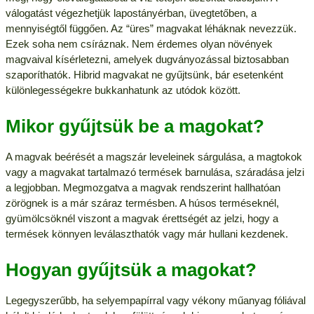
válogatást végezhetjük lapostányérban, üvegtetőben, a
mennyiségtől függően. Az “üres” magvakat léháknak nevezzük.
Ezek soha nem csíráznak. Nem érdemes olyan növények
magvaival kísérletezni, amelyek dugványozással biztosabban
szaporíthatók. Hibrid magvakat ne gyűjtsünk, bár esetenként
különlegességekre bukkanhatunk az utódok között.
Mikor gyűjtsük be a magokat?
A magvak beérését a magszár leveleinek sárgulása, a magtokok
vagy a magvakat tartalmazó termések barnulása, száradása jelzi
a legjobban. Megmozgatva a magvak rendszerint hallhatóan
zörögnek is a már száraz termésben. A húsos terméseknél,
gyümölcsöknél viszont a magvak érettségét az jelzi, hogy a
termések könnyen leválaszthatók vagy már hullani kezdenek.
Hogyan gyűjtsük a magokat?
Legegyszerűbb, ha selyempapírral vagy vékony műanyag fóliával