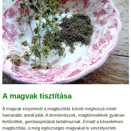
A magvak tisztítása
A magvak kinyerését a magtisztítás követi méghozzá minél
hamarabb, annál jobb. A termésrészek, magtörmelékek gyakran
fertőzöttek, gombaspórákat tartalmaznak. Emiatt a késedelmes
magtisztítás, a még egészséges magvakat is veszélyezteti.