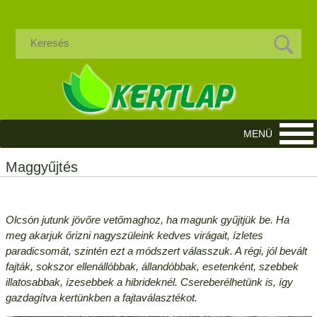
Maggyűjtés
Olcsón jutunk jövőre vetőmaghoz, ha magunk gyűjtjük be. Ha
meg akarjuk őrizni nagyszüleink kedves virágait, ízletes
paradicsomát, szintén ezt a módszert válasszuk. A régi, jól bevált
fajták, sokszor ellenállóbbak, állandóbbak, esetenként, szebbek
illatosabbak, ízesebbek a hibrideknél. Csereberélhetünk is, így
gazdagítva kertünkben a fajtaválasztékot.