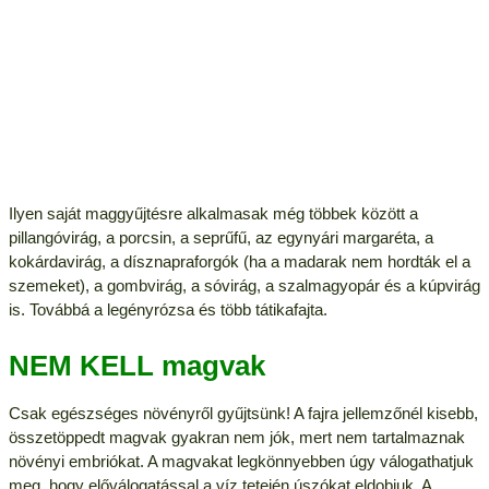
Ilyen saját maggyűjtésre alkalmasak még többek között a
pillangóvirág, a porcsin, a seprűfű, az egynyári margaréta, a
kokárdavirág, a dísznapraforgók (ha a madarak nem hordták el a
szemeket), a gombvirág, a sóvirág, a szalmagyopár és a kúpvirág
is. Továbbá a legényrózsa és több tátikafajta.
NEM KELL magvak
Csak egészséges növényről gyűjtsünk! A fajra jellemzőnél kisebb,
összetöppedt magvak gyakran nem jók, mert nem tartalmaznak
növényi embriókat. A magvakat legkönnyebben úgy válogathatjuk
meg, hogy előválogatással a víz tetején úszókat eldobjuk. A